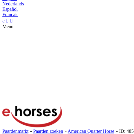
Nederlands
Español
Français
c


Menu
Paardenmarkt
»
Paarden zoeken
»
American Quarter Horse
» ID: 48