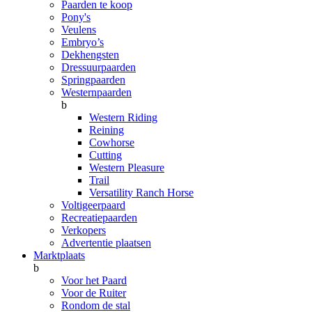
Paarden te koop
Pony's
Veulens
Embryo’s
Dekhengsten
Dressuurpaarden
Springpaarden
Westernpaarden
b
Western Riding
Reining
Cowhorse
Cutting
Western Pleasure
Trail
Versatility Ranch Horse
Voltigeerpaard
Recreatiepaarden
Verkopers
Advertentie plaatsen
Marktplaats
b
Voor het Paard
Voor de Ruiter
Rondom de stal