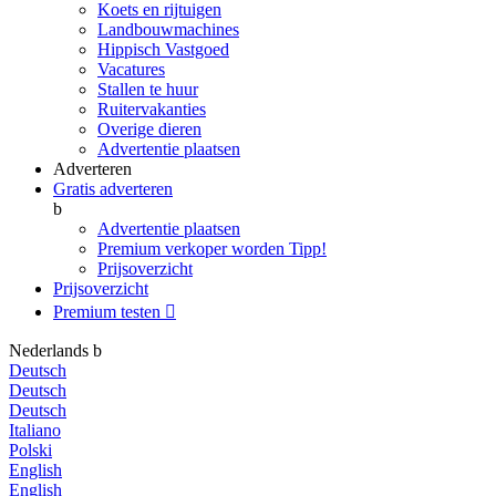
Koets en rijtuigen
Landbouwmachines
Hippisch Vastgoed
Vacatures
Stallen te huur
Ruitervakanties
Overige dieren
Advertentie plaatsen
Adverteren
Gratis adverteren
b
Advertentie plaatsen
Premium verkoper worden
Tipp!
Prijsoverzicht
Prijsoverzicht
Premium testen

Nederlands
b
Deutsch
Deutsch
Deutsch
Italiano
Polski
English
English