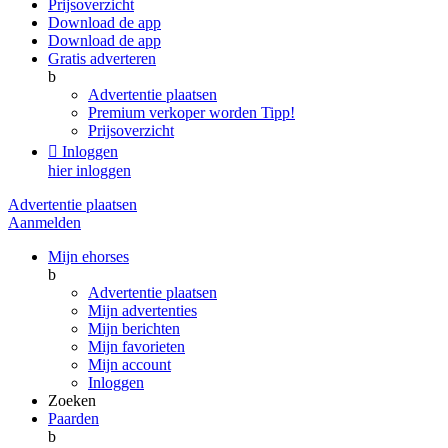
Prijsoverzicht
Download de app
Download de app
Gratis adverteren
b
Advertentie plaatsen
Premium verkoper worden
Tipp!
Prijsoverzicht

Inloggen
hier inloggen
Advertentie plaatsen
Aanmelden
Mijn ehorses
b
Advertentie plaatsen
Mijn advertenties
Mijn berichten
Mijn favorieten
Mijn account
Inloggen
Zoeken
Paarden
b