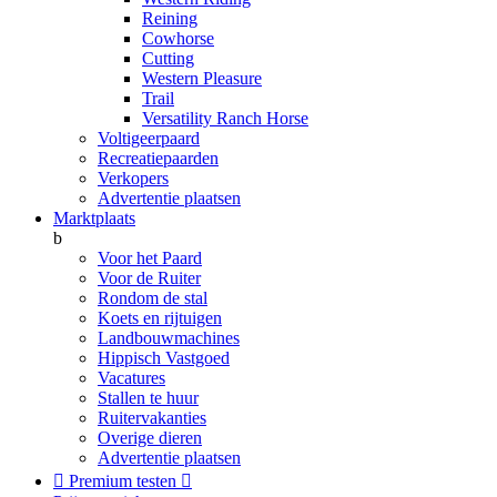
Reining
Cowhorse
Cutting
Western Pleasure
Trail
Versatility Ranch Horse
Voltigeerpaard
Recreatiepaarden
Verkopers
Advertentie plaatsen
Marktplaats
b
Voor het Paard
Voor de Ruiter
Rondom de stal
Koets en rijtuigen
Landbouwmachines
Hippisch Vastgoed
Vacatures
Stallen te huur
Ruitervakanties
Overige dieren
Advertentie plaatsen

Premium testen
