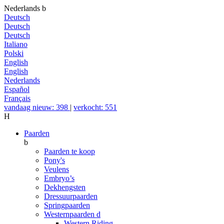
Nederlands
b
Deutsch
Deutsch
Deutsch
Italiano
Polski
English
English
Nederlands
Español
Français
vandaag nieuw: 398
|
verkocht: 551
H
Paarden
b
Paarden te koop
Pony's
Veulens
Embryo’s
Dekhengsten
Dressuurpaarden
Springpaarden
Westernpaarden
d
Western Riding