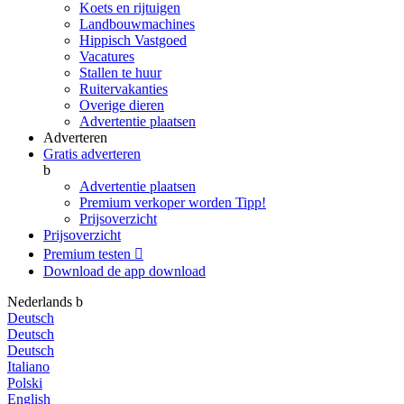
Koets en rijtuigen
Landbouwmachines
Hippisch Vastgoed
Vacatures
Stallen te huur
Ruitervakanties
Overige dieren
Advertentie plaatsen
Adverteren
Gratis adverteren
b
Advertentie plaatsen
Premium verkoper worden
Tipp!
Prijsoverzicht
Prijsoverzicht
Premium testen

Download de app
download
Nederlands
b
Deutsch
Deutsch
Deutsch
Italiano
Polski
English