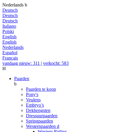
Nederlands
b
Deutsch
Deutsch
Deutsch
Italiano
Polski
English
English
Nederlands
Español
Français
vandaag nieuw: 311
|
verkocht: 583
H
Paarden
b
Paarden te koop
Pony's
Veulens
Embryo’s
Dekhengsten
Dressuurpaarden
Springpaarden
Westernpaarden
d
Western Riding