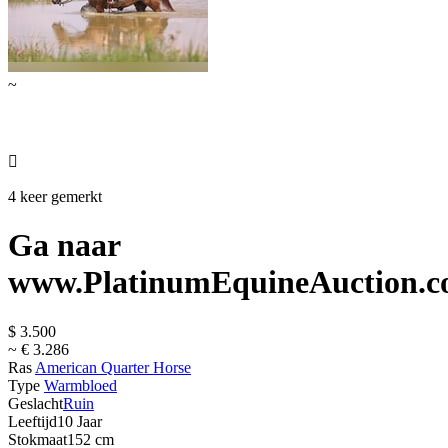
~

4 keer gemerkt
Ga naar
www.PlatinumEquineAuction.
$ 3.500
~ € 3.286
Ras
American Quarter Horse
Type
Warmbloed
Geslacht
Ruin
Leeftijd
10 Jaar
Stokmaat
152 cm