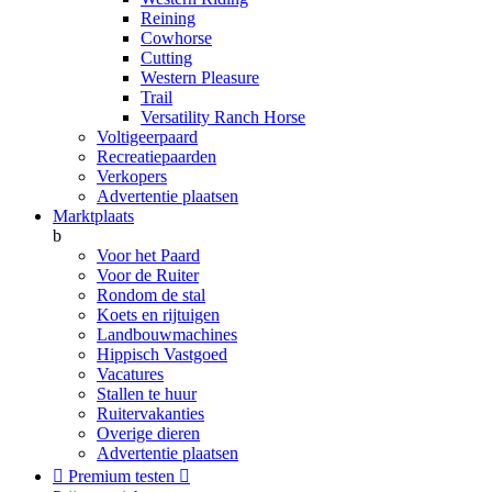
Reining
Cowhorse
Cutting
Western Pleasure
Trail
Versatility Ranch Horse
Voltigeerpaard
Recreatiepaarden
Verkopers
Advertentie plaatsen
Marktplaats
b
Voor het Paard
Voor de Ruiter
Rondom de stal
Koets en rijtuigen
Landbouwmachines
Hippisch Vastgoed
Vacatures
Stallen te huur
Ruitervakanties
Overige dieren
Advertentie plaatsen

Premium testen
