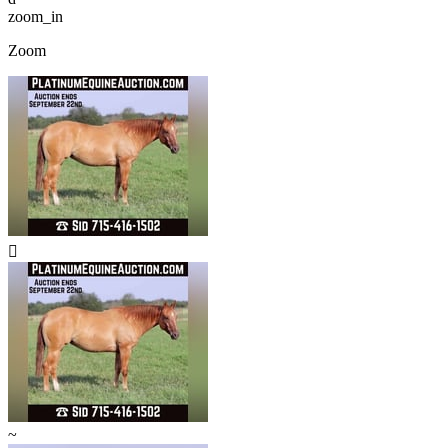
zoom_in
Zoom

~