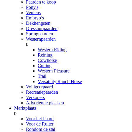
Paarden te koop
Pony's
Veulens
Embryo’s
Dekhengsten
Dressuurpaarden
Springpaarden
Westernpaarden
b
Western Riding
Reining
Cowhorse
Cutting
Western Pleasure
Trail
Versatility Ranch Horse
Voltigeerpaard
Recreatiepaarden
Verkopers
Advertentie plaatsen
Marktplaats
b
Voor het Paard
Voor de Ruiter
Rondom de stal