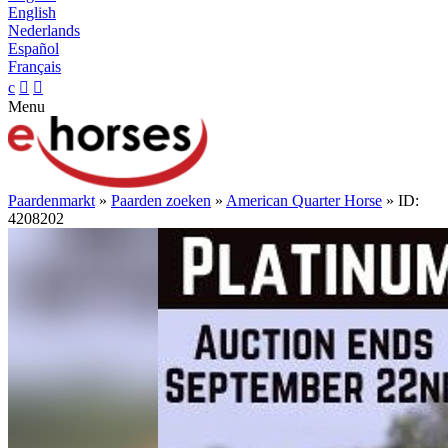
English
Nederlands
Español
Français
c


Menu
Paardenmarkt
»
Paarden zoeken
»
American Quarter Horse
» ID:
4208202