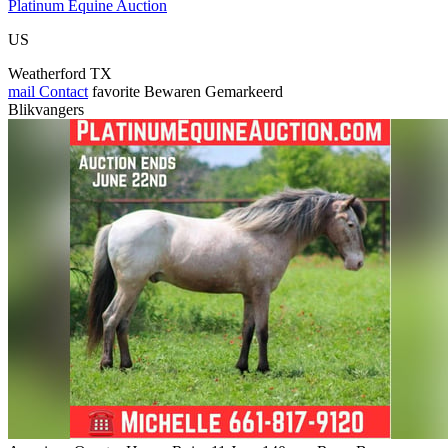
Platinum Equine Auction
US
Weatherford TX
mail
Contact
favorite
Bewaren
Gemarkeerd
Blikvangers