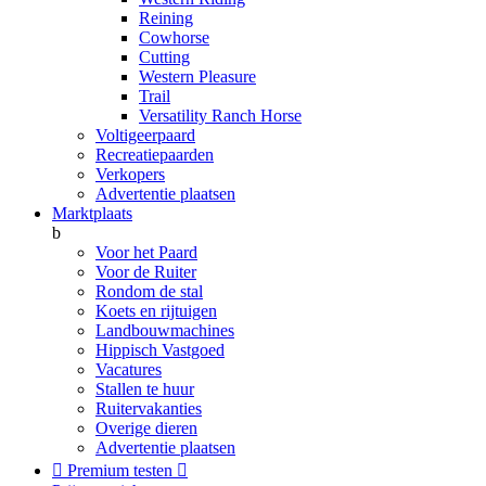
Reining
Cowhorse
Cutting
Western Pleasure
Trail
Versatility Ranch Horse
Voltigeerpaard
Recreatiepaarden
Verkopers
Advertentie plaatsen
Marktplaats
b
Voor het Paard
Voor de Ruiter
Rondom de stal
Koets en rijtuigen
Landbouwmachines
Hippisch Vastgoed
Vacatures
Stallen te huur
Ruitervakanties
Overige dieren
Advertentie plaatsen

Premium testen
