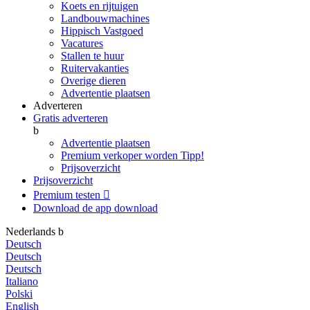
Koets en rijtuigen
Landbouwmachines
Hippisch Vastgoed
Vacatures
Stallen te huur
Ruitervakanties
Overige dieren
Advertentie plaatsen
Adverteren
Gratis adverteren
b
Advertentie plaatsen
Premium verkoper worden
Tipp!
Prijsoverzicht
Prijsoverzicht
Premium testen

Download de app
download
Nederlands
b
Deutsch
Deutsch
Deutsch
Italiano
Polski
English