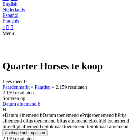
English
Nederlands
Español
Français
c


Menu
Quarter Horses te koop
Lees meer
b
Paardenmarkt
»
Paarden
»
2.159 resultaten
2.159 resultaten
Sorteren op
Datum afnemend
b
H
e
Datum afnemend
b
Datum toenemend
e
Prijs toenemend
b
Prijs
afnemend
e
Ras toenemend
b
Ras afnemend
e
Leeftijd toenemend
b
Leeftijd afnemend
e
Stokmaat toenemend
b
Stokmaat afnemend
Zoekopdracht opslaan
2.159 resultaten