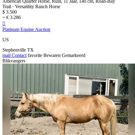
American Quarter Horse, Ruin, 11 Jaar, 140 cm, Roan-Bay
Trail · Versatility Ranch Horse
$ 3.500
~ € 3.286

Platinum Equine Auction
US
Stephenville TX
mail
Contact
favorite
Bewaren
Gemarkeerd
Blikvangers