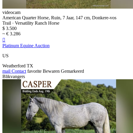
videocam
American Quarter Horse, Ruin, 7 Jaar, 147 cm, Donkere-vos
Trail · Versatility Ranch Horse
$ 3.500
~ € 3.286

Platinum Equine Auction
US
Weatherford TX
mail
Contact
favorite
Bewaren
Gemarkeerd
Blikvangers