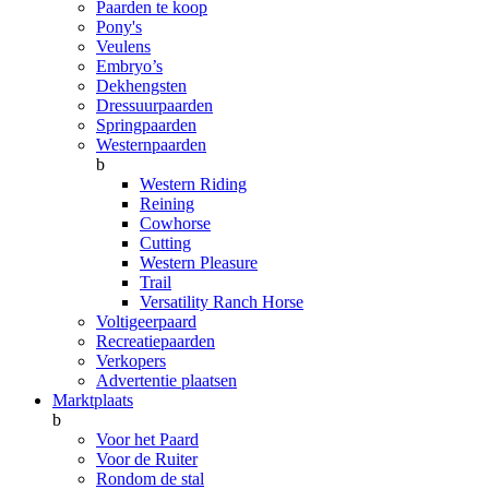
Paarden te koop
Pony's
Veulens
Embryo’s
Dekhengsten
Dressuurpaarden
Springpaarden
Westernpaarden
b
Western Riding
Reining
Cowhorse
Cutting
Western Pleasure
Trail
Versatility Ranch Horse
Voltigeerpaard
Recreatiepaarden
Verkopers
Advertentie plaatsen
Marktplaats
b
Voor het Paard
Voor de Ruiter
Rondom de stal