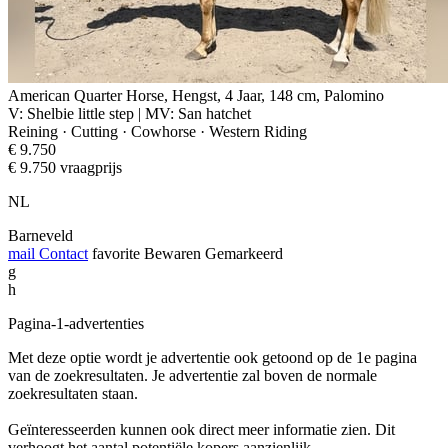
American Quarter Horse, Hengst, 4 Jaar, 148 cm, Palomino
V: Shelbie little step | MV: San hatchet
Reining · Cutting · Cowhorse · Western Riding
€ 9.750
€ 9.750 vraagprijs
NL
Barneveld
mail
Contact
favorite
Bewaren
Gemarkeerd
g
h
Pagina-1-advertenties
Met deze optie wordt je advertentie ook getoond op de 1e pagina
van de zoekresultaten. Je advertentie zal boven de normale
zoekresultaten staan.
Geïnteresseerden kunnen ook direct meer informatie zien. Dit
verhoogt het aantal potentiële kopers aanzienlijk.