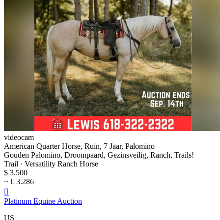
videocam
American Quarter Horse, Ruin, 7 Jaar, Palomino
Gouden Palomino, Droompaard, Gezinsveilig, Ranch, Trails!
Trail · Versatility Ranch Horse
$ 3.500
~ € 3.286

Platinum Equine Auction
US