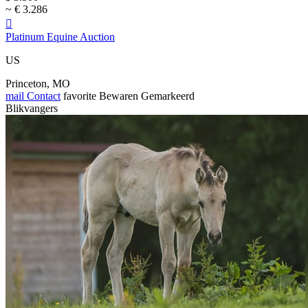
~ € 3.286

Platinum Equine Auction
US
Princeton, MO
mail
Contact
favorite
Bewaren
Gemarkeerd
Blikvangers