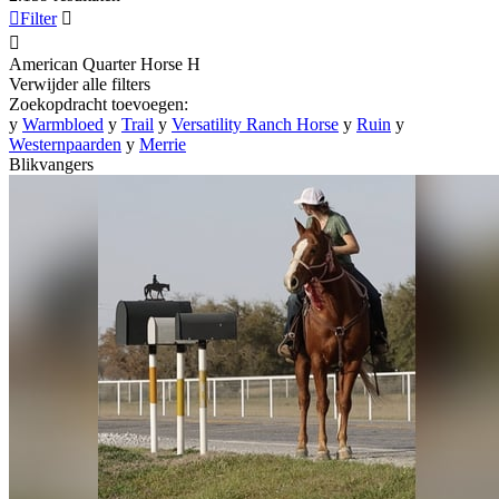

Filter


American Quarter Horse
H
Verwijder alle filters
Zoekopdracht toevoegen:
y
Warmbloed
y
Trail
y
Versatility Ranch Horse
y
Ruin
y
Westernpaarden
y
Merrie
Blikvangers