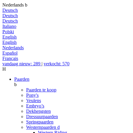
Nederlands
b
Deutsch
Deutsch
Deutsch
Italiano
Polski
English
English
Nederlands
Español
Français
vandaag nieuw: 289
|
verkocht: 570
H
Paarden
b
Paarden te koop
Pony's
Veulens
Embryo’s
Dekhengsten
Dressuurpaarden
Springpaarden
Westernpaarden
d
Western Riding