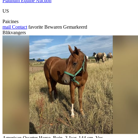
Platinum Equine Auction
US
Paicines
mail
Contact
favorite
Bewaren
Gemarkeerd
Blikvangers
American Quarter Horse, Ruin, 3 Jaar, 144 cm, Vos