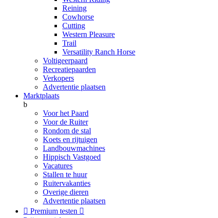
Reining
Cowhorse
Cutting
Western Pleasure
Trail
Versatility Ranch Horse
Voltigeerpaard
Recreatiepaarden
Verkopers
Advertentie plaatsen
Marktplaats
b
Voor het Paard
Voor de Ruiter
Rondom de stal
Koets en rijtuigen
Landbouwmachines
Hippisch Vastgoed
Vacatures
Stallen te huur
Ruitervakanties
Overige dieren
Advertentie plaatsen

Premium testen
