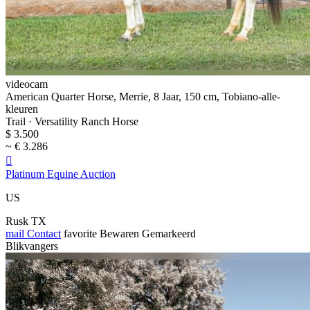
videocam
American Quarter Horse, Merrie, 8 Jaar, 150 cm, Tobiano-alle-
kleuren
Trail · Versatility Ranch Horse
$ 3.500
~ € 3.286

Platinum Equine Auction
US
Rusk TX
mail
Contact
favorite
Bewaren
Gemarkeerd
Blikvangers