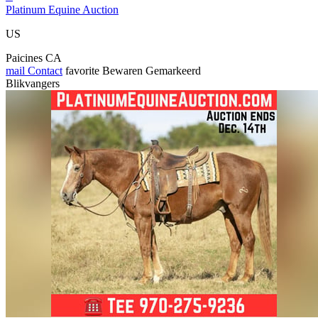
Platinum Equine Auction
US
Paicines CA
mail
Contact
favorite
Bewaren
Gemarkeerd
Blikvangers