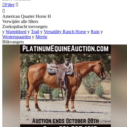

Filter


American Quarter Horse
H
Verwijder alle filters
Zoekopdracht toevoegen:
y
Warmbloed
y
Trail
y
Versatility Ranch Horse
y
Ruin
y
Westernpaarden
y
Merrie
Blikvangers