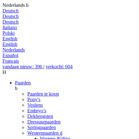
Nederlands
b
Deutsch
Deutsch
Deutsch
Italiano
Polski
English
English
Nederlands
Español
Français
vandaag nieuw: 396
|
verkocht: 604
H
Paarden
b
Paarden te koop
Pony's
Veulens
Embryo’s
Dekhengsten
Dressuurpaarden
Springpaarden
Westernpaarden
d
Western Riding