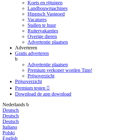
Koets en rijtuigen
Landbouwmachines
Hippisch Vastgoed
Vacatures
Stallen te huur
Ruitervakanties
Overige dieren
Advertentie plaatsen
Adverteren
Gratis adverteren
b
Advertentie plaatsen
Premium verkoper worden
Tipp!
Prijsoverzicht
Prijsoverzicht
Premium testen

Download de app
download
Nederlands
b
Deutsch
Deutsch
Deutsch
Italiano
Polski
English