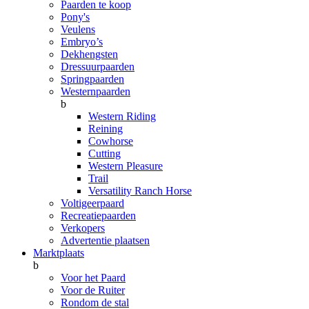
Paarden te koop
Pony's
Veulens
Embryo’s
Dekhengsten
Dressuurpaarden
Springpaarden
Westernpaarden
b
Western Riding
Reining
Cowhorse
Cutting
Western Pleasure
Trail
Versatility Ranch Horse
Voltigeerpaard
Recreatiepaarden
Verkopers
Advertentie plaatsen
Marktplaats
b
Voor het Paard
Voor de Ruiter
Rondom de stal