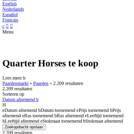
English
Nederlands
Español
Français
c


Menu
Quarter Horses te koop
Lees meer
b
Paardenmarkt
»
Paarden
»
2.209 resultaten
2.209 resultaten
Sorteren op
Datum afnemend
b
H
e
Datum afnemend
b
Datum toenemend
e
Prijs toenemend
b
Prijs
afnemend
e
Ras toenemend
b
Ras afnemend
e
Leeftijd toenemend
b
Leeftijd afnemend
e
Stokmaat toenemend
b
Stokmaat afnemend
Zoekopdracht opslaan
2.209 resultaten