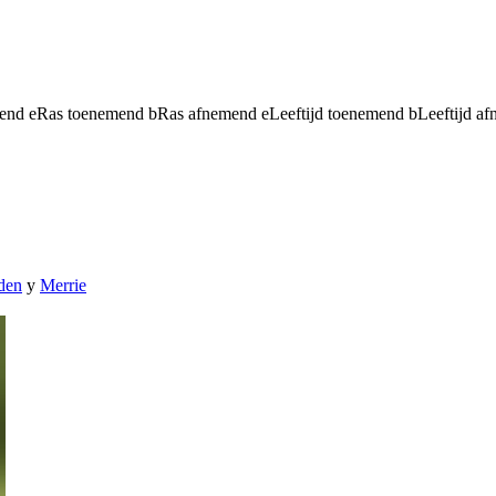
mend
e
Ras toenemend
b
Ras afnemend
e
Leeftijd toenemend
b
Leeftijd a
den
y
Merrie