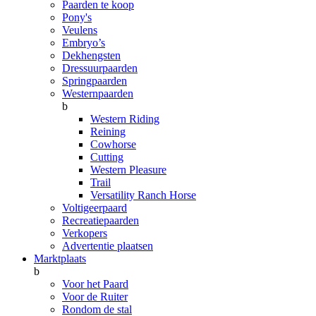
Paarden te koop
Pony's
Veulens
Embryo’s
Dekhengsten
Dressuurpaarden
Springpaarden
Westernpaarden
b
Western Riding
Reining
Cowhorse
Cutting
Western Pleasure
Trail
Versatility Ranch Horse
Voltigeerpaard
Recreatiepaarden
Verkopers
Advertentie plaatsen
Marktplaats
b
Voor het Paard
Voor de Ruiter
Rondom de stal