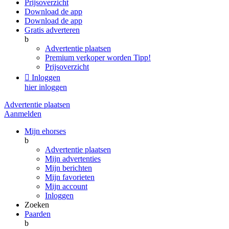
Prijsoverzicht
Download de app
Download de app
Gratis adverteren
b
Advertentie plaatsen
Premium verkoper worden
Tipp!
Prijsoverzicht

Inloggen
hier inloggen
Advertentie plaatsen
Aanmelden
Mijn ehorses
b
Advertentie plaatsen
Mijn advertenties
Mijn berichten
Mijn favorieten
Mijn account
Inloggen
Zoeken
Paarden
b