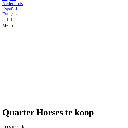
Nederlands
Español
Français
c


Menu
Quarter Horses te koop
Lees meer
b