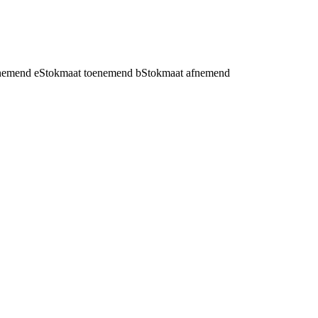
fnemend
e
Stokmaat toenemend
b
Stokmaat afnemend