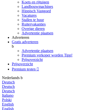
Koets en rijtuigen
Landbouwmachines
Hippisch Vastgoed
Vacatures
Stallen te huur
Ruitervakanties
Overige dieren
Advertentie plaatsen
Adverteren
Gratis adverteren
b
Advertentie plaatsen
Premium verkoper worden
Tipp!
Prijsoverzicht
Prijsoverzicht
Premium testen

Nederlands
b
Deutsch
Deutsch
Deutsch
Italiano
Polski
English
English