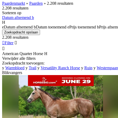
Paardenmarkt
»
Paarden
»
2.208 resultaten
2.208 resultaten
Sorteren op
Datum afnemend
b
H
e
Datum afnemend
b
Datum toenemend
e
Prijs toenemend
b
Prijs afne
Zoekopdracht opslaan
2.208 resultaten

Filter


American Quarter Horse
H
Verwijder alle filters
Zoekopdracht toevoegen:
y
Warmbloed
y
Trail
y
Versatility Ranch Horse
y
Ruin
y
Westernpaar
Blikvangers