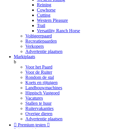
Reining
Cowhorse
Cutting
Western Pleasure
Trail
Versatility Ranch Horse
Voltigeerpaard
Recreatiepaarden
Verkopers
Advertentie plaatsen
Marktplaats
b
Voor het Paard
Voor de Ruiter
Rondom de stal
Koets en rijtuigen
Landbouwmachines
Hippisch Vastgoed
Vacatures
Stallen te huur
Ruitervakanties
Overige dieren
Advertentie plaatsen

Premium testen
