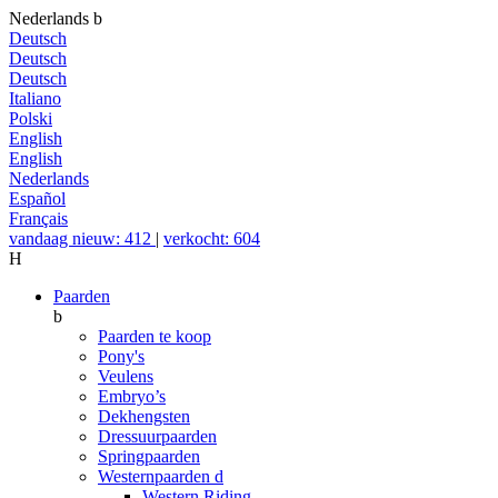
Nederlands
b
Deutsch
Deutsch
Deutsch
Italiano
Polski
English
English
Nederlands
Español
Français
vandaag nieuw: 412
|
verkocht: 604
H
Paarden
b
Paarden te koop
Pony's
Veulens
Embryo’s
Dekhengsten
Dressuurpaarden
Springpaarden
Westernpaarden
d
Western Riding