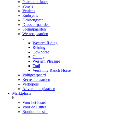
Paarden te koop
Pony's
Veulens
Embryo’s
Dekhengsten
Dressuurpaarden
Springpaarden
Westernpaarden
b
Western Riding
Reining
Cowhorse
Cutting
Western Pleasure
Trail
Versatility Ranch Horse
Voltigeerpaard
Recreatiepaarden
Verkopers
Advertentie plaatsen
Marktplaats
b
Voor het Paard
Voor de Ruiter
Rondom de stal