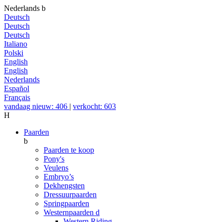
Nederlands
b
Deutsch
Deutsch
Deutsch
Italiano
Polski
English
English
Nederlands
Español
Français
vandaag nieuw: 406
|
verkocht: 603
H
Paarden
b
Paarden te koop
Pony's
Veulens
Embryo’s
Dekhengsten
Dressuurpaarden
Springpaarden
Westernpaarden
d
Western Riding