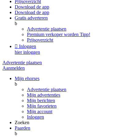
Prijsoverzicht
Download de app
Download de app
Gratis adverteren
b
Advertentie plaatsen
Premium verkoper worden
Tipp!
Prijsoverzicht

Inloggen
hier inloggen
Advertentie plaatsen
Aanmelden
Mijn ehorses
b
Advertentie plaatsen
Mijn advertenties
Mijn berichten
Mijn favorieten
Mijn account
Inloggen
Zoeken
Paarden
b