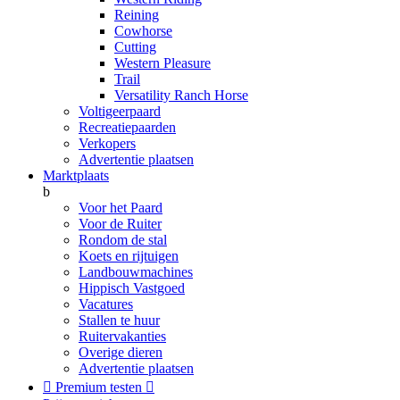
Reining
Cowhorse
Cutting
Western Pleasure
Trail
Versatility Ranch Horse
Voltigeerpaard
Recreatiepaarden
Verkopers
Advertentie plaatsen
Marktplaats
b
Voor het Paard
Voor de Ruiter
Rondom de stal
Koets en rijtuigen
Landbouwmachines
Hippisch Vastgoed
Vacatures
Stallen te huur
Ruitervakanties
Overige dieren
Advertentie plaatsen

Premium testen
