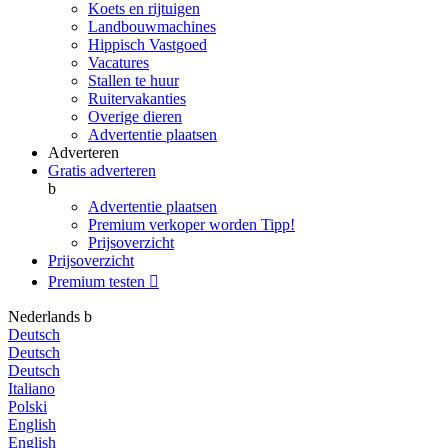
Koets en rijtuigen
Landbouwmachines
Hippisch Vastgoed
Vacatures
Stallen te huur
Ruitervakanties
Overige dieren
Advertentie plaatsen
Adverteren
Gratis adverteren
b
Advertentie plaatsen
Premium verkoper worden
Tipp!
Prijsoverzicht
Prijsoverzicht
Premium testen

Nederlands
b
Deutsch
Deutsch
Deutsch
Italiano
Polski
English
English