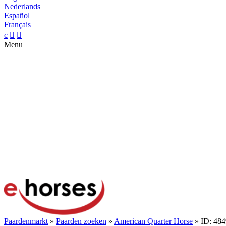
Nederlands
Español
Français
c


Menu
Paardenmarkt
»
Paarden zoeken
»
American Quarter Horse
» ID: 48