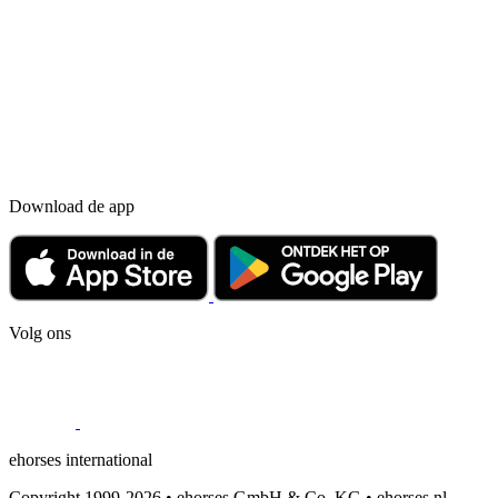
Download de app
Volg ons
ehorses international
Copyright 1999-2026 • ehorses GmbH & Co. KG • ehorses.nl –