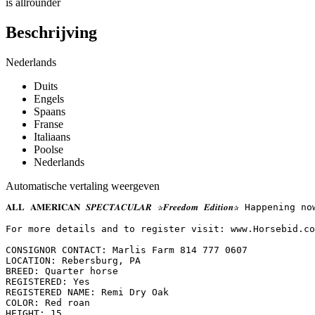
is allrounder
Beschrijving
Nederlands
Duits
Engels
Spaans
Franse
Italiaans
Poolse
Nederlands
Automatische vertaling weergeven
𝐀𝐋𝐋 𝐀𝐌𝐄𝐑𝐈𝐂𝐀𝐍 𝑺𝑷𝑬𝑪𝑻𝑨𝑪𝑼𝑳𝑨𝑹 ✰𝑭𝒓𝒆𝒆𝒅𝒐𝒎 𝑬𝒅𝒊𝒕
For more details and to register visit: www.Horsebid.com 
CONSIGNOR CONTACT: Marlis Farm 814 777 0607

LOCATION: Rebersburg, PA

BREED: Quarter horse

REGISTERED: Yes

REGISTERED NAME: Remi Dry Oak

COLOR: Red roan

HEIGHT: 15
