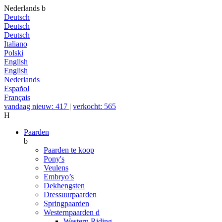
Nederlands
b
Deutsch
Deutsch
Deutsch
Italiano
Polski
English
English
Nederlands
Español
Français
vandaag nieuw: 417
|
verkocht: 565
H
Paarden
b
Paarden te koop
Pony's
Veulens
Embryo’s
Dekhengsten
Dressuurpaarden
Springpaarden
Westernpaarden
d
Western Riding