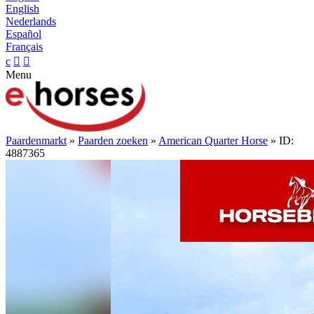
English
Nederlands
Español
Français
c


Menu
Paardenmarkt
»
Paarden zoeken
»
American Quarter Horse
» ID:
4887365