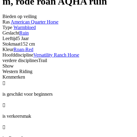
m, rode roan AQHA ruin
Bieden op veiling
Ras
American Quarter Horse
Type
Warmbloed
Geslacht
Ruin
Leeftijd
5 Jaar
Stokmaat
152 cm
Kleur
Roan-Red
Hoofddiscipline
Versatility Ranch Horse
verdere disciplines
Trail
Show
Western Riding
Kenmerken

is geschikt voor beginners

is verkeersmak
