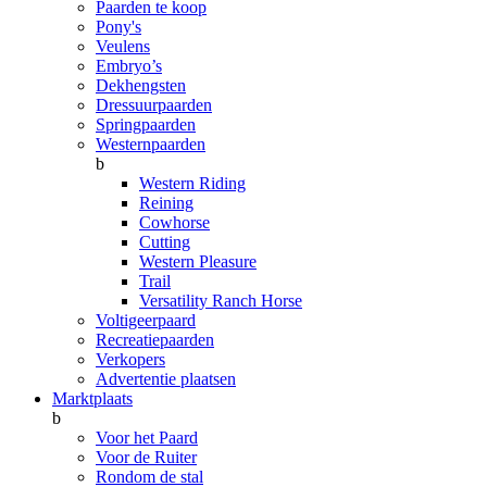
Paarden te koop
Pony's
Veulens
Embryo’s
Dekhengsten
Dressuurpaarden
Springpaarden
Westernpaarden
b
Western Riding
Reining
Cowhorse
Cutting
Western Pleasure
Trail
Versatility Ranch Horse
Voltigeerpaard
Recreatiepaarden
Verkopers
Advertentie plaatsen
Marktplaats
b
Voor het Paard
Voor de Ruiter
Rondom de stal