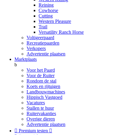
Reining
Cowhorse
Cutting
Western Pleasure
Trail
Versatility Ranch Horse
Voltigeerpaard
Recreatiepaarden
Verkopers
Advertentie plaatsen
Marktplaats
b
Voor het Paard
Voor de Ruiter
Rondom de stal
Koets en rijtuigen
Landbouwmachines
Hippisch Vastgoed
Vacatures
Stallen te huur
Ruitervakanties
Overige dieren
Advertentie plaatsen

Premium testen
