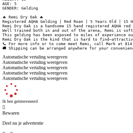
AGE: 5

GENDER: Gelding

🔥 Remi Dry Oak 🔥

Registered AQHA Gelding | Red Roan | 5 Years Old | 15 Ha
Remi Dry Oak is a handsome 15 hand registered AQHA red 
Well trained both in and out of the arena, Remi is soft
This gelding has been exposed to miles of experience ou
Remi Dry Oak is the kind that is hard to find—attractiv
📞 For more info or to come meet Remi, call Mark at 814-7
🚚 Shipping can be arranged anywhere for your convenien
Automatische vertaling weergeven
Automatische vertaling weergeven
Automatische vertaling weergeven
Automatische vertaling weergeven
Automatische vertaling weergeven
Ik ben geïnteresseerd

Bewaren
Deel nu je advertentie