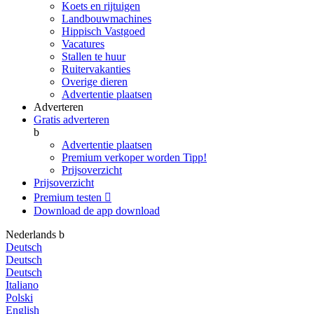
Koets en rijtuigen
Landbouwmachines
Hippisch Vastgoed
Vacatures
Stallen te huur
Ruitervakanties
Overige dieren
Advertentie plaatsen
Adverteren
Gratis adverteren
b
Advertentie plaatsen
Premium verkoper worden
Tipp!
Prijsoverzicht
Prijsoverzicht
Premium testen

Download de app
download
Nederlands
b
Deutsch
Deutsch
Deutsch
Italiano
Polski
English