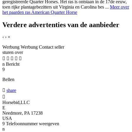
geregistreerde Quarter Horses. Het ras is ontstaan in de 17de eeuw,
toen rijke plantagebezitters uit Virginia en Carolina bes ...
Meer over
het paarden ras American Quarter Horse
Verdere advertenties van de aanbieder
‹
›
×
Werbung
Werbung
Contact seller
sturen over





n
Bericht
9
Bellen

share

Horsebid,LLC
E
Needmore, PA 17238
USA
9
Telefoonnummer weergeven
n