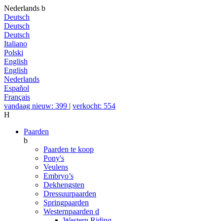
Nederlands
b
Deutsch
Deutsch
Deutsch
Italiano
Polski
English
English
Nederlands
Español
Français
vandaag nieuw: 399
|
verkocht: 554
H
Paarden
b
Paarden te koop
Pony's
Veulens
Embryo’s
Dekhengsten
Dressuurpaarden
Springpaarden
Westernpaarden
d
Western Riding