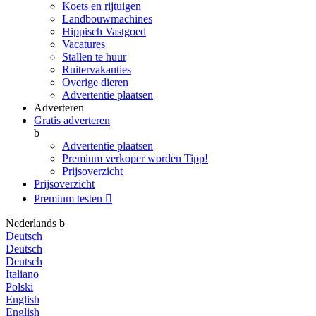
Koets en rijtuigen
Landbouwmachines
Hippisch Vastgoed
Vacatures
Stallen te huur
Ruitervakanties
Overige dieren
Advertentie plaatsen
Adverteren
Gratis adverteren
b
Advertentie plaatsen
Premium verkoper worden
Tipp!
Prijsoverzicht
Prijsoverzicht
Premium testen

Nederlands
b
Deutsch
Deutsch
Deutsch
Italiano
Polski
English
English