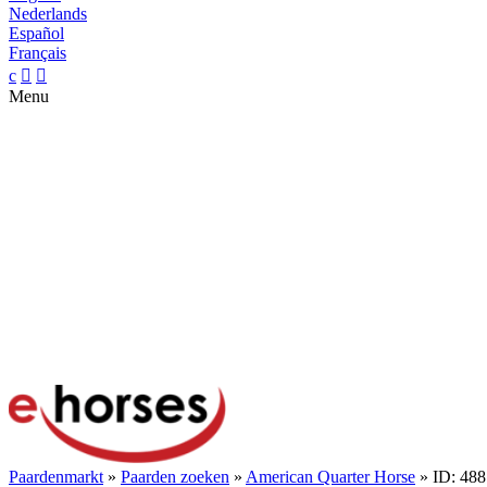
Nederlands
Español
Français
c


Menu
Paardenmarkt
»
Paarden zoeken
»
American Quarter Horse
» ID: 48