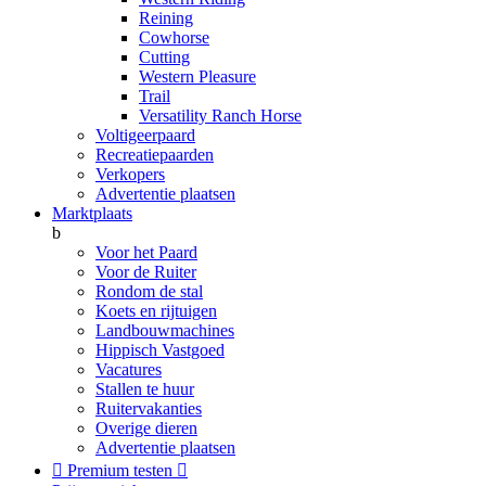
Reining
Cowhorse
Cutting
Western Pleasure
Trail
Versatility Ranch Horse
Voltigeerpaard
Recreatiepaarden
Verkopers
Advertentie plaatsen
Marktplaats
b
Voor het Paard
Voor de Ruiter
Rondom de stal
Koets en rijtuigen
Landbouwmachines
Hippisch Vastgoed
Vacatures
Stallen te huur
Ruitervakanties
Overige dieren
Advertentie plaatsen

Premium testen
