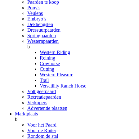
Paarden te koop
Pony's
Veulens
Embryo’s
Dekhengsten
Dressuurpaarden
Springpaarden
Westernpaarden
b
Western Riding
Reining
Cowhorse
Cutting
Western Pleasure
Trail
Versatility Ranch Horse
Voltigeerpaard
Recreatiepaarden
Verkopers
Advertentie plaatsen
Marktplaats
b
Voor het Paard
Voor de Ruiter
Rondom de stal