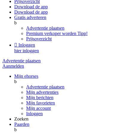
Prijsoverzicht
Download de app
Download de app
Gratis adverteren
b
Advertentie plaatsen
Premium verkoper worden
Tipp!
Prijsoverzicht

Inloggen
hier inloggen
Advertentie plaatsen
Aanmelden
Mijn ehorses
b
Advertentie plaatsen
Mijn advertenties
Mijn berichten
Mijn favorieten
Mijn account
Inloggen
Zoeken
Paarden
b