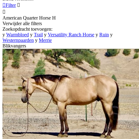

Filter


American Quarter Horse
H
Verwijder alle filters
Zoekopdracht toevoegen:
y
Warmbloed
y
Trail
y
Versatility Ranch Horse
y
Ruin
y
Westernpaarden
y
Merrie
Blikvangers