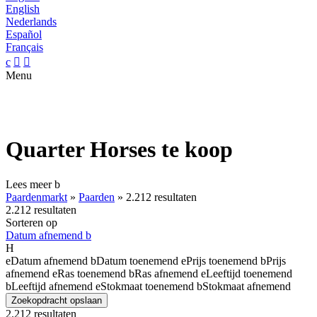
English
Nederlands
Español
Français
c


Menu
Quarter Horses te koop
Lees meer
b
Paardenmarkt
»
Paarden
»
2.212 resultaten
2.212 resultaten
Sorteren op
Datum afnemend
b
H
e
Datum afnemend
b
Datum toenemend
e
Prijs toenemend
b
Prijs
afnemend
e
Ras toenemend
b
Ras afnemend
e
Leeftijd toenemend
b
Leeftijd afnemend
e
Stokmaat toenemend
b
Stokmaat afnemend
Zoekopdracht opslaan
2.212 resultaten