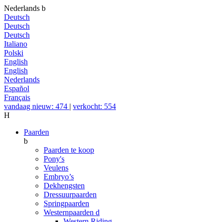
Nederlands
b
Deutsch
Deutsch
Deutsch
Italiano
Polski
English
English
Nederlands
Español
Français
vandaag nieuw: 474
|
verkocht: 554
H
Paarden
b
Paarden te koop
Pony's
Veulens
Embryo’s
Dekhengsten
Dressuurpaarden
Springpaarden
Westernpaarden
d
Western Riding