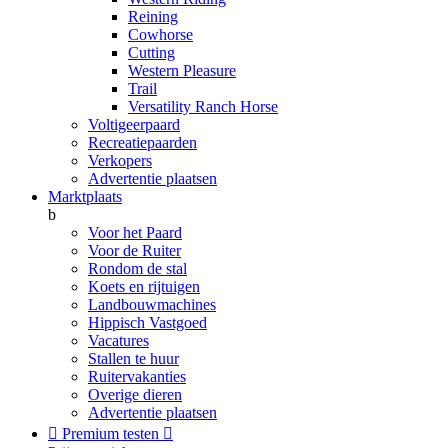
Reining
Cowhorse
Cutting
Western Pleasure
Trail
Versatility Ranch Horse
Voltigeerpaard
Recreatiepaarden
Verkopers
Advertentie plaatsen
Marktplaats
b
Voor het Paard
Voor de Ruiter
Rondom de stal
Koets en rijtuigen
Landbouwmachines
Hippisch Vastgoed
Vacatures
Stallen te huur
Ruitervakanties
Overige dieren
Advertentie plaatsen

Premium testen
