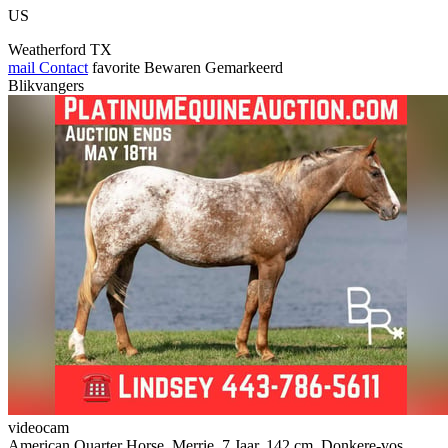
US
Weatherford TX
mail
Contact
favorite
Bewaren
Gemarkeerd
Blikvangers
videocam
American Quarter Horse, Merrie, 7 Jaar, 142 cm, Donkere-vos