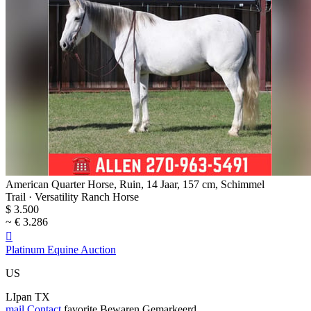
American Quarter Horse, Ruin, 14 Jaar, 157 cm, Schimmel
Trail · Versatility Ranch Horse
$ 3.500
~ € 3.286

Platinum Equine Auction
US
LIpan TX
mail
Contact
favorite
Bewaren
Gemarkeerd