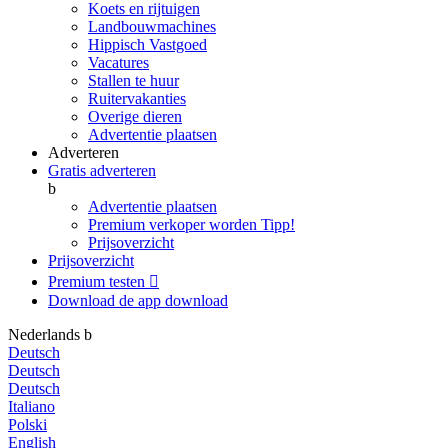
Koets en rijtuigen
Landbouwmachines
Hippisch Vastgoed
Vacatures
Stallen te huur
Ruitervakanties
Overige dieren
Advertentie plaatsen
Adverteren
Gratis adverteren
b
Advertentie plaatsen
Premium verkoper worden
Tipp!
Prijsoverzicht
Prijsoverzicht
Premium testen

Download de app
download
Nederlands
b
Deutsch
Deutsch
Deutsch
Italiano
Polski
English