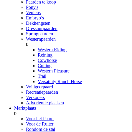
Paarden te koop
Pony's
Veulens
Embryo’s
Dekhengsten
Dressuurpaarden
Springpaarden
Westernpaarden
b
Western Riding
Reining
Cowhorse
Cutting
Western Pleasure
Trail
Versatility Ranch Horse
Voltigeerpaard
Recreatiepaarden
Verkopers
Advertentie plaatsen
Marktplaats
b
Voor het Paard
Voor de Ruiter
Rondom de stal