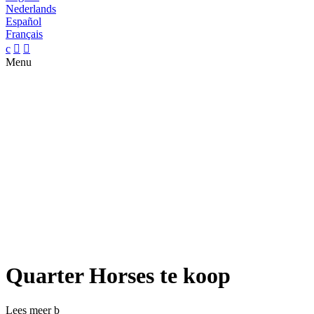
Nederlands
Español
Français
c


Menu
Quarter Horses te koop
Lees meer
b