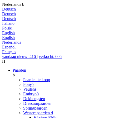
Nederlands
b
Deutsch
Deutsch
Deutsch
Italiano
Polski
English
English
Nederlands
Español
Français
vandaag nieuw: 416
|
verkocht: 606
H
Paarden
b
Paarden te koop
Pony's
Veulens
Embryo’s
Dekhengsten
Dressuurpaarden
Springpaarden
Westernpaarden
d
Western Riding