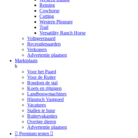
Reining
Cowhorse
Cutting
Western Pleasure
Trail
Versatility Ranch Horse
Voltigeerpaard
Recreatiepaarden
Verkopers
Advertentie plaatsen
Marktplaats
b
Voor het Paard
Voor de Ruiter
Rondom de stal
Koets en rijtuigen
Landbouwmachines
Hippisch Vastgoed
Vacatures
Stallen te huur
Ruitervakanties
Overige dieren
Advertentie plaatsen

Premium testen
