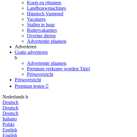
Koets en rijtuigen
Landbouwmachines
Hippisch Vastgoed
Vacatures
Stallen te huur
Ruitervakanties
Overige dieren
Advertentie plaatsen
Adverteren
Gratis adverteren
b
Advertentie plaatsen
Premium verkoper worden
Tipp!
Prijsoverzicht
Prijsoverzicht
Premium testen

Nederlands
b
Deutsch
Deutsch
Deutsch
Italiano
Polski
English
English