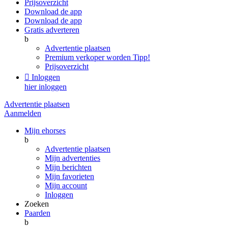
Prijsoverzicht
Download de app
Download de app
Gratis adverteren
b
Advertentie plaatsen
Premium verkoper worden
Tipp!
Prijsoverzicht

Inloggen
hier inloggen
Advertentie plaatsen
Aanmelden
Mijn ehorses
b
Advertentie plaatsen
Mijn advertenties
Mijn berichten
Mijn favorieten
Mijn account
Inloggen
Zoeken
Paarden
b