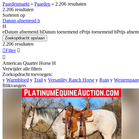
Paardenmarkt
»
Paarden
»
2.206 resultaten
2.206 resultaten
Sorteren op
Datum afnemend
b
H
e
Datum afnemend
b
Datum toenemend
e
Prijs toenemend
b
Prijs afne
Zoekopdracht opslaan
2.206 resultaten

Filter


American Quarter Horse
H
Verwijder alle filters
Zoekopdracht toevoegen:
y
Warmbloed
y
Trail
y
Versatility Ranch Horse
y
Ruin
y
Westernpaar
Blikvangers