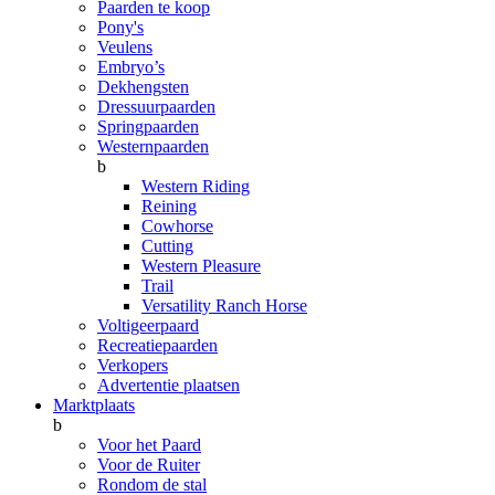
Paarden te koop
Pony's
Veulens
Embryo’s
Dekhengsten
Dressuurpaarden
Springpaarden
Westernpaarden
b
Western Riding
Reining
Cowhorse
Cutting
Western Pleasure
Trail
Versatility Ranch Horse
Voltigeerpaard
Recreatiepaarden
Verkopers
Advertentie plaatsen
Marktplaats
b
Voor het Paard
Voor de Ruiter
Rondom de stal