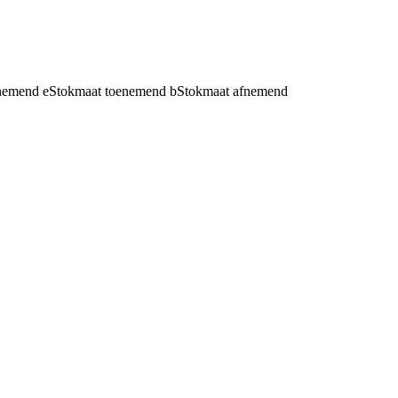
fnemend
e
Stokmaat toenemend
b
Stokmaat afnemend