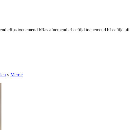
mend
e
Ras toenemend
b
Ras afnemend
e
Leeftijd toenemend
b
Leeftijd a
den
y
Merrie