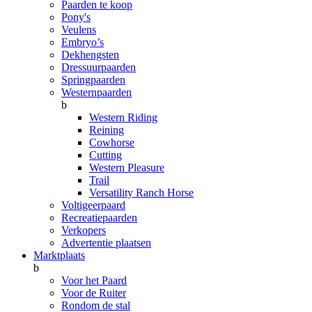
Paarden te koop
Pony's
Veulens
Embryo’s
Dekhengsten
Dressuurpaarden
Springpaarden
Westernpaarden
b
Western Riding
Reining
Cowhorse
Cutting
Western Pleasure
Trail
Versatility Ranch Horse
Voltigeerpaard
Recreatiepaarden
Verkopers
Advertentie plaatsen
Marktplaats
b
Voor het Paard
Voor de Ruiter
Rondom de stal