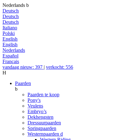
Nederlands
b
Deutsch
Deutsch
Deutsch
Italiano
Polski
English
English
Nederlands
Español
Français
vandaag nieuw: 397
|
verkocht: 556
H
Paarden
b
Paarden te koop
Pony's
Veulens
Embryo’s
Dekhengsten
Dressuurpaarden
Springpaarden
Westernpaarden
d
Western Riding