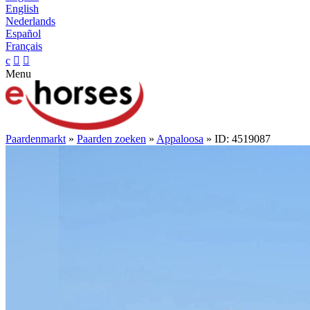
English
Nederlands
Español
Français
c


Menu
Paardenmarkt
»
Paarden zoeken
»
Appaloosa
» ID: 4519087