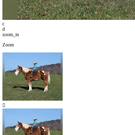
c
d
zoom_in
Zoom
