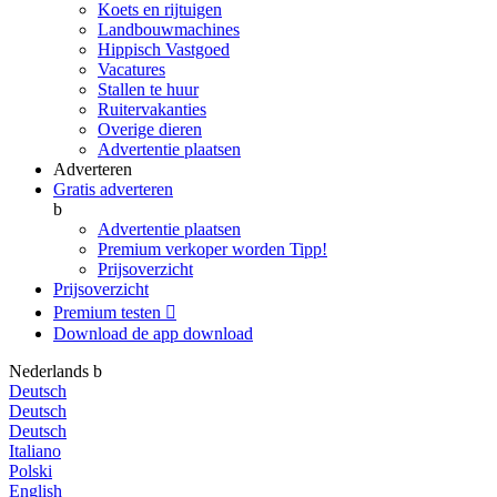
Koets en rijtuigen
Landbouwmachines
Hippisch Vastgoed
Vacatures
Stallen te huur
Ruitervakanties
Overige dieren
Advertentie plaatsen
Adverteren
Gratis adverteren
b
Advertentie plaatsen
Premium verkoper worden
Tipp!
Prijsoverzicht
Prijsoverzicht
Premium testen

Download de app
download
Nederlands
b
Deutsch
Deutsch
Deutsch
Italiano
Polski
English