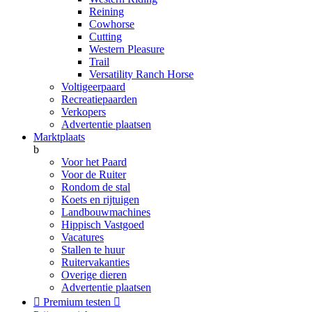
Reining
Cowhorse
Cutting
Western Pleasure
Trail
Versatility Ranch Horse
Voltigeerpaard
Recreatiepaarden
Verkopers
Advertentie plaatsen
Marktplaats
b
Voor het Paard
Voor de Ruiter
Rondom de stal
Koets en rijtuigen
Landbouwmachines
Hippisch Vastgoed
Vacatures
Stallen te huur
Ruitervakanties
Overige dieren
Advertentie plaatsen

Premium testen
