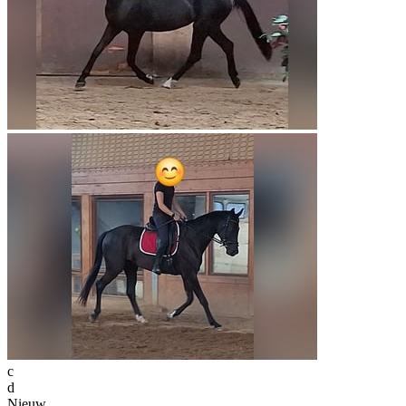
c
d
Nieuw