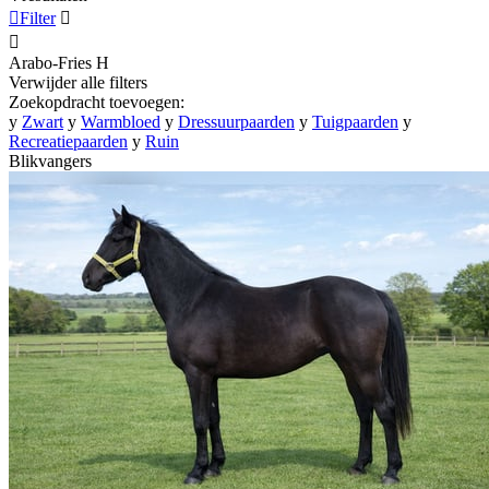

Filter


Arabo-Fries
H
Verwijder alle filters
Zoekopdracht toevoegen:
y
Zwart
y
Warmbloed
y
Dressuurpaarden
y
Tuigpaarden
y
Recreatiepaarden
y
Ruin
Blikvangers