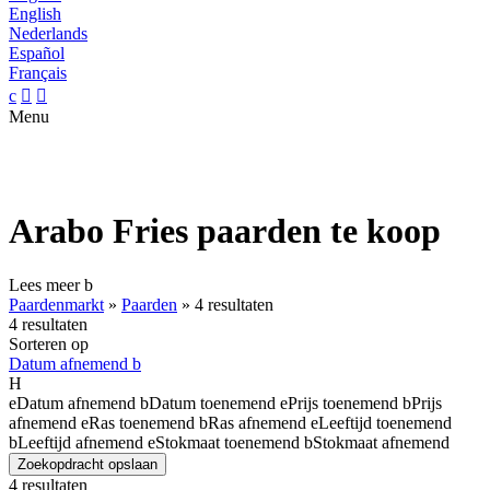
English
Nederlands
Español
Français
c


Menu
Arabo Fries paarden te koop
Lees meer
b
Paardenmarkt
»
Paarden
»
4 resultaten
4 resultaten
Sorteren op
Datum afnemend
b
H
e
Datum afnemend
b
Datum toenemend
e
Prijs toenemend
b
Prijs
afnemend
e
Ras toenemend
b
Ras afnemend
e
Leeftijd toenemend
b
Leeftijd afnemend
e
Stokmaat toenemend
b
Stokmaat afnemend
Zoekopdracht opslaan
4 resultaten