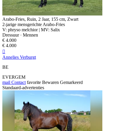
Arabo-Fries, Ruin, 2 Jaar, 155 cm, Zwart
2-jarige mensgerichte Arabo-Fries
V: phryso melchior | MV: Salix
Dressuur · Mennen
€ 4.000
€ 4.000

Annelies Verburgt
BE
EVERGEM
mail
Contact
favorite
Bewaren
Gemarkeerd
Standaard-advertenties