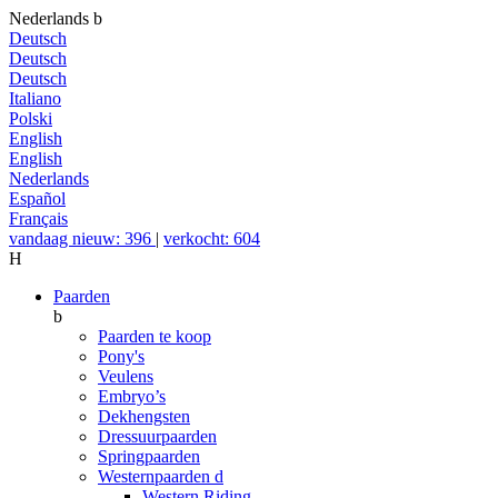
Nederlands
b
Deutsch
Deutsch
Deutsch
Italiano
Polski
English
English
Nederlands
Español
Français
vandaag nieuw: 396
|
verkocht: 604
H
Paarden
b
Paarden te koop
Pony's
Veulens
Embryo’s
Dekhengsten
Dressuurpaarden
Springpaarden
Westernpaarden
d
Western Riding