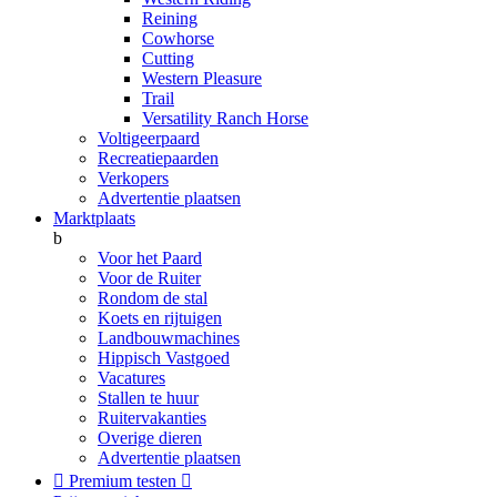
Reining
Cowhorse
Cutting
Western Pleasure
Trail
Versatility Ranch Horse
Voltigeerpaard
Recreatiepaarden
Verkopers
Advertentie plaatsen
Marktplaats
b
Voor het Paard
Voor de Ruiter
Rondom de stal
Koets en rijtuigen
Landbouwmachines
Hippisch Vastgoed
Vacatures
Stallen te huur
Ruitervakanties
Overige dieren
Advertentie plaatsen

Premium testen
