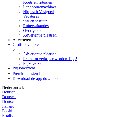
Koets en rijtuigen
Landbouwmachines
Hippisch Vastgoed
Vacatures
Stallen te huur
Ruitervakanties
Overige dieren
Advertentie plaatsen
Adverteren
Gratis adverteren
b
Advertentie plaatsen
Premium verkoper worden
Tipp!
Prijsoverzicht
Prijsoverzicht
Premium testen

Download de app
download
Nederlands
b
Deutsch
Deutsch
Deutsch
Italiano
Polski
English