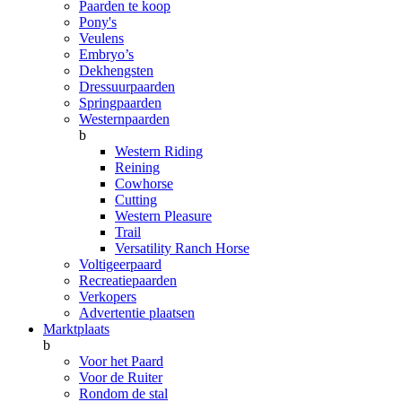
Paarden te koop
Pony's
Veulens
Embryo’s
Dekhengsten
Dressuurpaarden
Springpaarden
Westernpaarden
b
Western Riding
Reining
Cowhorse
Cutting
Western Pleasure
Trail
Versatility Ranch Horse
Voltigeerpaard
Recreatiepaarden
Verkopers
Advertentie plaatsen
Marktplaats
b
Voor het Paard
Voor de Ruiter
Rondom de stal