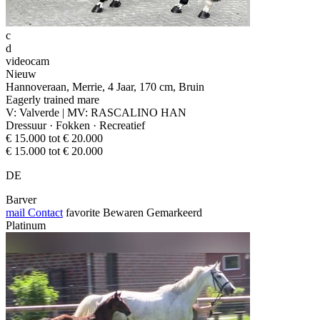
c
d
videocam
Nieuw
Hannoveraan, Merrie, 4 Jaar, 170 cm, Bruin
Eagerly trained mare
V: Valverde | MV: RASCALINO HAN
Dressuur · Fokken · Recreatief
€ 15.000 tot € 20.000
€ 15.000 tot € 20.000
DE
Barver
mail
Contact
favorite
Bewaren
Gemarkeerd
Platinum