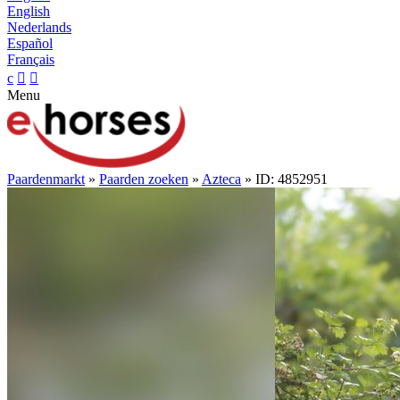
English
Nederlands
Español
Français
c


Menu
Paardenmarkt
»
Paarden zoeken
»
Azteca
» ID: 4852951