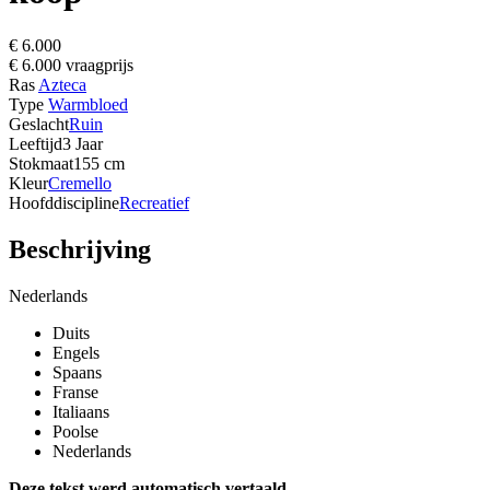
€ 6.000
€ 6.000 vraagprijs
Ras
Azteca
Type
Warmbloed
Geslacht
Ruin
Leeftijd
3 Jaar
Stokmaat
155 cm
Kleur
Cremello
Hoofddiscipline
Recreatief
Beschrijving
Nederlands
Duits
Engels
Spaans
Franse
Italiaans
Poolse
Nederlands
Deze tekst werd automatisch vertaald.