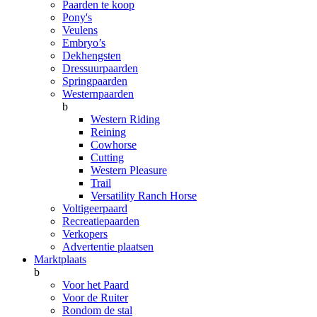
Paarden te koop
Pony's
Veulens
Embryo’s
Dekhengsten
Dressuurpaarden
Springpaarden
Westernpaarden
b
Western Riding
Reining
Cowhorse
Cutting
Western Pleasure
Trail
Versatility Ranch Horse
Voltigeerpaard
Recreatiepaarden
Verkopers
Advertentie plaatsen
Marktplaats
b
Voor het Paard
Voor de Ruiter
Rondom de stal