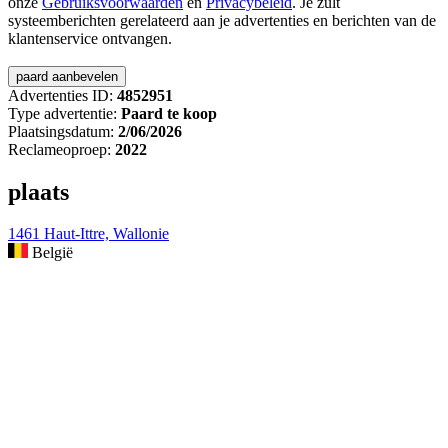
onze
Gebruiksvoorwaarden
en
Privacybeleid
. Je zult
systeemberichten gerelateerd aan je advertenties en berichten van de
klantenservice ontvangen.
Advertenties ID:
4852951
Type advertentie:
Paard te koop
Plaatsingsdatum:
2/06/2026
Reclameoproep:
2022
plaats
1461 Haut-Ittre, Wallonie
België