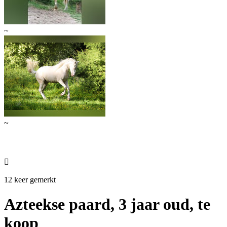
~
~

12 keer gemerkt
Azteekse paard, 3 jaar oud, te
koop