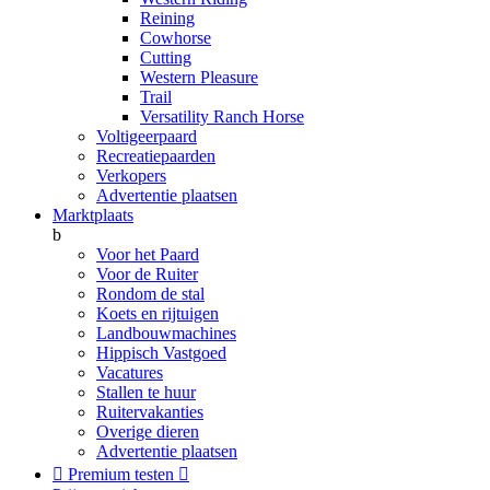
Reining
Cowhorse
Cutting
Western Pleasure
Trail
Versatility Ranch Horse
Voltigeerpaard
Recreatiepaarden
Verkopers
Advertentie plaatsen
Marktplaats
b
Voor het Paard
Voor de Ruiter
Rondom de stal
Koets en rijtuigen
Landbouwmachines
Hippisch Vastgoed
Vacatures
Stallen te huur
Ruitervakanties
Overige dieren
Advertentie plaatsen

Premium testen
