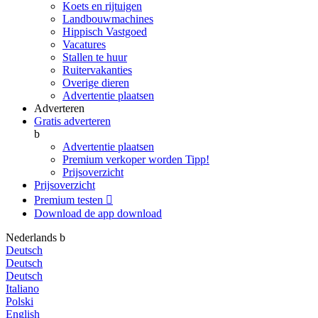
Koets en rijtuigen
Landbouwmachines
Hippisch Vastgoed
Vacatures
Stallen te huur
Ruitervakanties
Overige dieren
Advertentie plaatsen
Adverteren
Gratis adverteren
b
Advertentie plaatsen
Premium verkoper worden
Tipp!
Prijsoverzicht
Prijsoverzicht
Premium testen

Download de app
download
Nederlands
b
Deutsch
Deutsch
Deutsch
Italiano
Polski
English