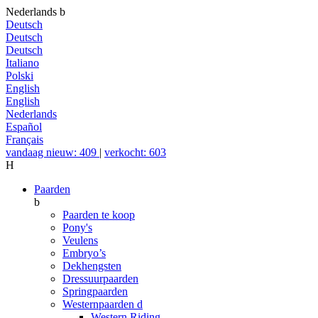
Nederlands
b
Deutsch
Deutsch
Deutsch
Italiano
Polski
English
English
Nederlands
Español
Français
vandaag nieuw: 409
|
verkocht: 603
H
Paarden
b
Paarden te koop
Pony's
Veulens
Embryo’s
Dekhengsten
Dressuurpaarden
Springpaarden
Westernpaarden
d
Western Riding