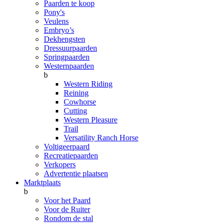
Paarden te koop
Pony's
Veulens
Embryo’s
Dekhengsten
Dressuurpaarden
Springpaarden
Westernpaarden
b
Western Riding
Reining
Cowhorse
Cutting
Western Pleasure
Trail
Versatility Ranch Horse
Voltigeerpaard
Recreatiepaarden
Verkopers
Advertentie plaatsen
Marktplaats
b
Voor het Paard
Voor de Ruiter
Rondom de stal