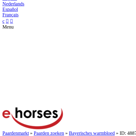
Nederlands
Español
Français
c


Menu
Paardenmarkt
»
Paarden zoeken
»
Bayerisches warmbloed
» ID: 488