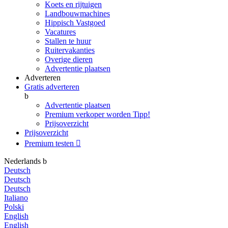
Koets en rijtuigen
Landbouwmachines
Hippisch Vastgoed
Vacatures
Stallen te huur
Ruitervakanties
Overige dieren
Advertentie plaatsen
Adverteren
Gratis adverteren
b
Advertentie plaatsen
Premium verkoper worden
Tipp!
Prijsoverzicht
Prijsoverzicht
Premium testen

Nederlands
b
Deutsch
Deutsch
Deutsch
Italiano
Polski
English
English