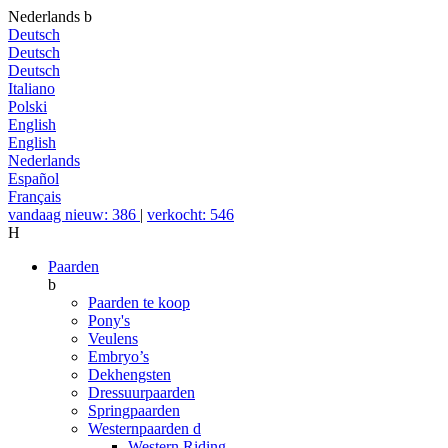
Nederlands
b
Deutsch
Deutsch
Deutsch
Italiano
Polski
English
English
Nederlands
Español
Français
vandaag nieuw: 386
|
verkocht: 546
H
Paarden
b
Paarden te koop
Pony's
Veulens
Embryo’s
Dekhengsten
Dressuurpaarden
Springpaarden
Westernpaarden
d
Western Riding