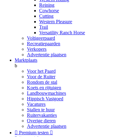
Reining
Cowhorse
Cutting
Western Pleasure
Trail
Versatility Ranch Horse
Voltigeerpaard
Recreatiepaarden
Verkopers
Advertentie plaatsen
Marktplaats
b
Voor het Paard
Voor de Ruiter
Rondom de stal
Koets en rijtuigen
Landbouwmachines
Hippisch Vastgoed
Vacatures
Stallen te huur
Ruitervakanties
Overige dieren
Advertentie plaatsen

Premium testen
