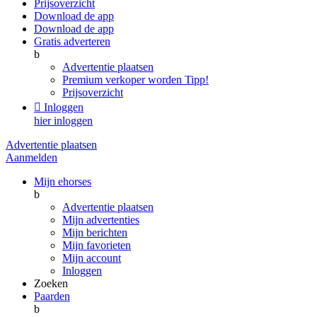
Prijsoverzicht
Download de app
Download de app
Gratis adverteren
b
Advertentie plaatsen
Premium verkoper worden
Tipp!
Prijsoverzicht

Inloggen
hier inloggen
Advertentie plaatsen
Aanmelden
Mijn ehorses
b
Advertentie plaatsen
Mijn advertenties
Mijn berichten
Mijn favorieten
Mijn account
Inloggen
Zoeken
Paarden
b