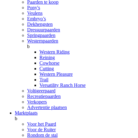
Paarden te koop
Pony's
Veulens
Embryo’s
Dekhengsten
Dressuurpaarden
Springpaarden
Westernpaarden
b
Western Riding
Reining
Cowhorse
Cutting
Western Pleasure
Trail
Versatility Ranch Horse
Voltigeerpaard
Recreatiepaarden
Verkopers
Advertentie plaatsen
Marktplaats
b
Voor het Paard
Voor de Ruiter
Rondom de stal