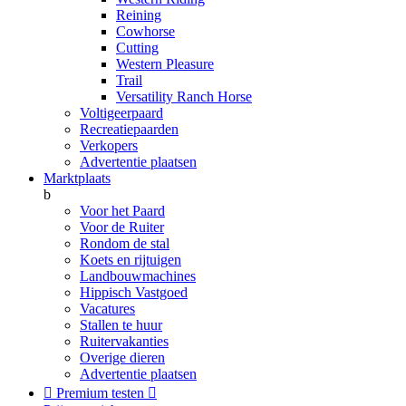
Reining
Cowhorse
Cutting
Western Pleasure
Trail
Versatility Ranch Horse
Voltigeerpaard
Recreatiepaarden
Verkopers
Advertentie plaatsen
Marktplaats
b
Voor het Paard
Voor de Ruiter
Rondom de stal
Koets en rijtuigen
Landbouwmachines
Hippisch Vastgoed
Vacatures
Stallen te huur
Ruitervakanties
Overige dieren
Advertentie plaatsen

Premium testen
