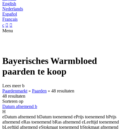
English
Nederlands
Español
Français
c


Menu
Bayerisches Warmbloed
paarden te koop
Lees meer
b
Paardenmarkt
»
Paarden
»
48 resultaten
48 resultaten
Sorteren op
Datum afnemend
b
H
e
Datum afnemend
b
Datum toenemend
e
Prijs toenemend
b
Prijs
afnemend
e
Ras toenemend
b
Ras afnemend
e
Leeftijd toenemend
b
Leeftijd afnemend
e
Stokmaat toenemend
b
Stokmaat afnemend