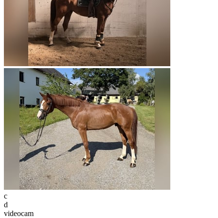
c
d
videocam