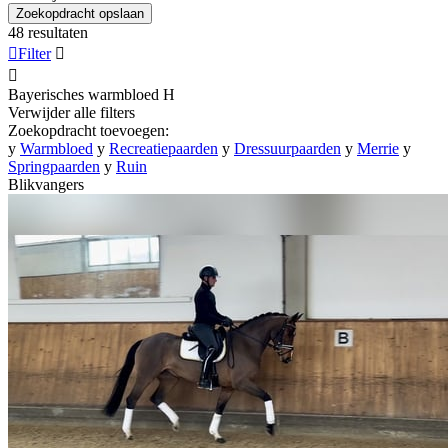
Zoekopdracht opslaan
48 resultaten

Filter


Bayerisches warmbloed
H
Verwijder alle filters
Zoekopdracht toevoegen:
y
Warmbloed
y
Recreatiepaarden
y
Dressuurpaarden
y
Merrie
y
Springpaarden
y
Ruin
Blikvangers