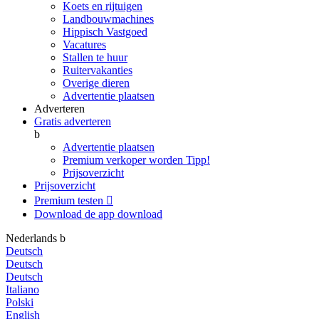
Koets en rijtuigen
Landbouwmachines
Hippisch Vastgoed
Vacatures
Stallen te huur
Ruitervakanties
Overige dieren
Advertentie plaatsen
Adverteren
Gratis adverteren
b
Advertentie plaatsen
Premium verkoper worden
Tipp!
Prijsoverzicht
Prijsoverzicht
Premium testen

Download de app
download
Nederlands
b
Deutsch
Deutsch
Deutsch
Italiano
Polski
English