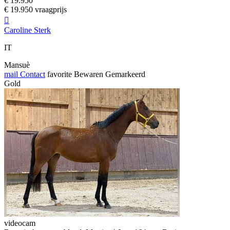
€ 19.950
€ 19.950 vraagprijs

Caroline Sterk
IT
Mansuè
mail
Contact
favorite
Bewaren
Gemarkeerd
Gold
videocam