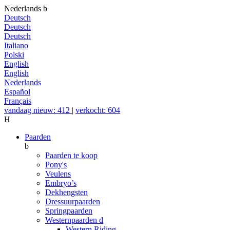
Nederlands
b
Deutsch
Deutsch
Deutsch
Italiano
Polski
English
English
Nederlands
Español
Français
vandaag nieuw: 412
|
verkocht: 604
H
Paarden
b
Paarden te koop
Pony's
Veulens
Embryo’s
Dekhengsten
Dressuurpaarden
Springpaarden
Westernpaarden
d
Western Riding