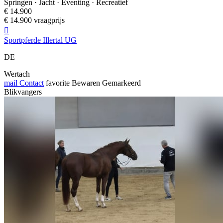
Springen · Jacht · Eventing · Recreatief
€ 14.900
€ 14.900 vraagprijs

Sportpferde Illertal UG
DE
Wertach
mail
Contact
favorite
Bewaren
Gemarkeerd
Blikvangers