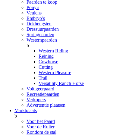
Paarden te koop
Pony's
Veulens
Embryo’s
Dekhengsten
Dressuurpaarden
Springpaarden
Westernpaarden
b
Western Riding
Reining
Cowhorse
Cutting
Western Pleasure
Trail
Versatility Ranch Horse
Voltigeerpaard
Recreatiepaarden
Verkopers
Advertentie plaatsen
Marktplaats
b
Voor het Paard
Voor de Ruiter
Rondom de stal