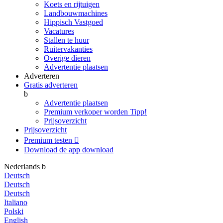
Koets en rijtuigen
Landbouwmachines
Hippisch Vastgoed
Vacatures
Stallen te huur
Ruitervakanties
Overige dieren
Advertentie plaatsen
Adverteren
Gratis adverteren
b
Advertentie plaatsen
Premium verkoper worden
Tipp!
Prijsoverzicht
Prijsoverzicht
Premium testen

Download de app
download
Nederlands
b
Deutsch
Deutsch
Deutsch
Italiano
Polski
English