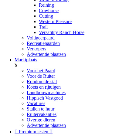
Reining
Cowhorse
Cutting
Western Pleasure
Trail
Versatility Ranch Horse
Voltigeerpaard
Recreatiepaarden
Verkopers
Advertentie plaatsen
Marktplaats
b
Voor het Paard
Voor de Ruiter
Rondom de stal
Koets en rijtuigen
Landbouwmachines
Hippisch Vastgoed
Vacatures
Stallen te huur
Ruitervakanties
Overige dieren
Advertentie plaatsen

Premium testen
