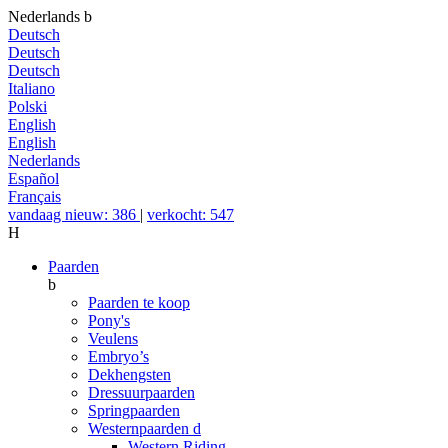
Nederlands
b
Deutsch
Deutsch
Deutsch
Italiano
Polski
English
English
Nederlands
Español
Français
vandaag nieuw: 386
|
verkocht: 547
H
Paarden
b
Paarden te koop
Pony's
Veulens
Embryo’s
Dekhengsten
Dressuurpaarden
Springpaarden
Westernpaarden
d
Western Riding