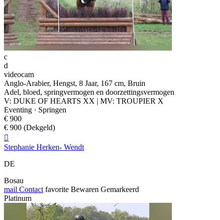
c
d
videocam
Anglo-Arabier, Hengst, 8 Jaar, 167 cm, Bruin
Adel, bloed, springvermogen en doorzettingsvermogen
V: DUKE OF HEARTS XX | MV: TROUPIER X
Eventing · Springen
€ 900
€ 900 (Dekgeld)

Stephanie Herken- Wendt
DE
Bosau
mail
Contact
favorite
Bewaren
Gemarkeerd
Platinum