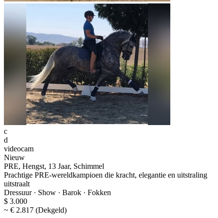
c
d
videocam
Nieuw
PRE, Hengst, 13 Jaar, Schimmel
Prachtige PRE-wereldkampioen die kracht, elegantie en uitstraling
uitstraalt
Dressuur · Show · Barok · Fokken
$ 3.000
~ € 2.817 (Dekgeld)