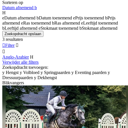
Sorteren op
Datum afnemend
b
H
e
Datum afnemend
b
Datum toenemend
e
Prijs toenemend
b
Prijs
afnemend
e
Ras toenemend
b
Ras afnemend
e
Leeftijd toenemend
b
Leeftijd afnemend
e
Stokmaat toenemend
b
Stokmaat afnemend
Zoekopdracht opslaan
3 resultaten

Filter


Anglo-Arabier
H
Verwijder alle filters
Zoekopdracht toevoegen:
y
Hengst
y
Volbloed
y
Springpaarden
y
Eventing paarden
y
Dressuurpaarden
y
Dekhengst
Blikvangers