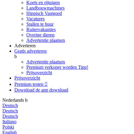
Koets en rijtuigen
Landbouwmachines
Hippisch Vastgoed
Vacatures
Stallen te huur
Ruitervakanties
Overige dieren
Advertentie plaatsen
Adverteren
Gratis adverteren
b
Advertentie plaatsen
Premium verkoper worden
Tipp!
Prijsoverzicht
Prijsoverzicht
Premium testen

Download de app
download
Nederlands
b
Deutsch
Deutsch
Deutsch
Italiano
Polski
English