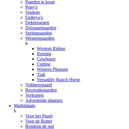
Paarden te koop
Pony's
Veulens
Embryo’s
Dekhengsten
Dressuurpaarden
Springpaarden
Westernpaarden
b
Western Riding
Reining
Cowhorse
Cutting
Western Pleasure
Trail
Versatility Ranch Horse
Voltigeerpaard
Recreatiepaarden
Verkopers
Advertentie plaatsen
Marktplaats
b
Voor het Paard
Voor de Ruiter
Rondom de stal