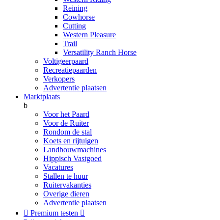
Reining
Cowhorse
Cutting
Western Pleasure
Trail
Versatility Ranch Horse
Voltigeerpaard
Recreatiepaarden
Verkopers
Advertentie plaatsen
Marktplaats
b
Voor het Paard
Voor de Ruiter
Rondom de stal
Koets en rijtuigen
Landbouwmachines
Hippisch Vastgoed
Vacatures
Stallen te huur
Ruitervakanties
Overige dieren
Advertentie plaatsen

Premium testen
