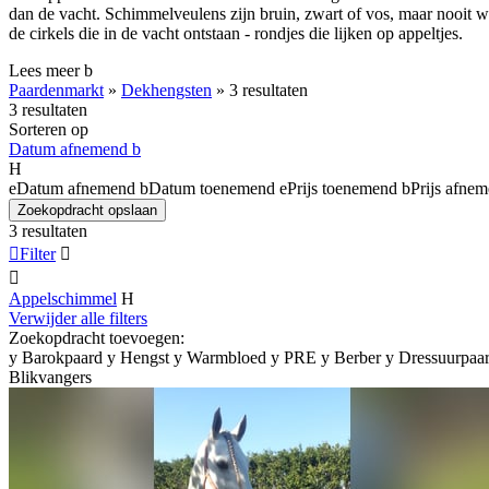
dan de vacht. Schimmelveulens zijn bruin, zwart of vos, maar nooit w
de cirkels die in de vacht ontstaan - rondjes die lijken op appeltjes.
Lees meer
b
Paardenmarkt
»
Dekhengsten
»
3 resultaten
3 resultaten
Sorteren op
Datum afnemend
b
H
e
Datum afnemend
b
Datum toenemend
e
Prijs toenemend
b
Prijs afne
Zoekopdracht opslaan
3 resultaten

Filter


Appelschimmel
H
Verwijder alle filters
Zoekopdracht toevoegen:
y
Barokpaard
y
Hengst
y
Warmbloed
y
PRE
y
Berber
y
Dressuurpaa
Blikvangers