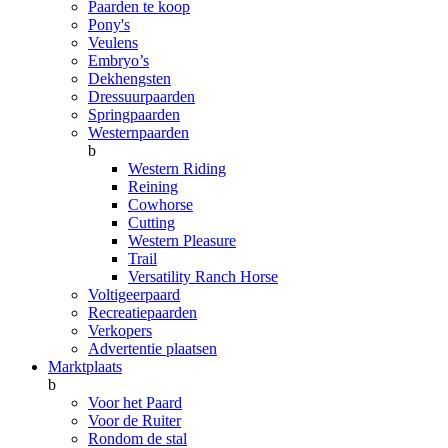
Paarden te koop
Pony's
Veulens
Embryo’s
Dekhengsten
Dressuurpaarden
Springpaarden
Westernpaarden
b
Western Riding
Reining
Cowhorse
Cutting
Western Pleasure
Trail
Versatility Ranch Horse
Voltigeerpaard
Recreatiepaarden
Verkopers
Advertentie plaatsen
Marktplaats
b
Voor het Paard
Voor de Ruiter
Rondom de stal