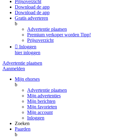
Prijsoverzicht
Download de app
Download de app
Gratis adverteren
b
Advertentie plaatsen
Premium verkoper worden
Tipp!
Prijsoverzicht

Inloggen
hier inloggen
Advertentie plaatsen
Aanmelden
Mijn ehorses
b
Advertentie plaatsen
Mijn advertenties
Mijn berichten
Mijn favorieten
Mijn account
Inloggen
Zoeken
Paarden
b