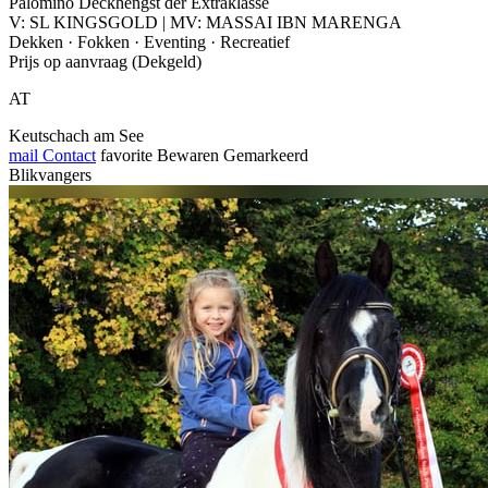
Palomino Deckhengst der Extraklasse
V: SL KINGSGOLD | MV: MASSAI IBN MARENGA
Dekken · Fokken · Eventing · Recreatief
Prijs op aanvraag (Dekgeld)
AT
Keutschach am See
mail
Contact
favorite
Bewaren
Gemarkeerd
Blikvangers