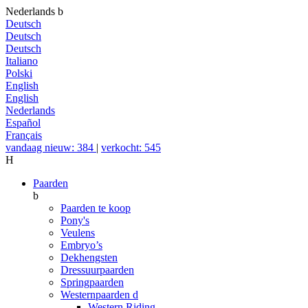
Nederlands
b
Deutsch
Deutsch
Deutsch
Italiano
Polski
English
English
Nederlands
Español
Français
vandaag nieuw: 384
|
verkocht: 545
H
Paarden
b
Paarden te koop
Pony's
Veulens
Embryo’s
Dekhengsten
Dressuurpaarden
Springpaarden
Westernpaarden
d
Western Riding