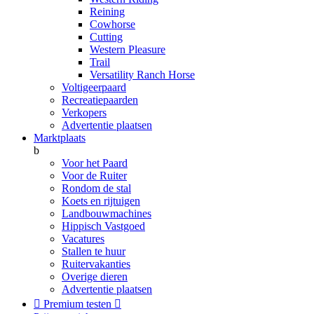
Reining
Cowhorse
Cutting
Western Pleasure
Trail
Versatility Ranch Horse
Voltigeerpaard
Recreatiepaarden
Verkopers
Advertentie plaatsen
Marktplaats
b
Voor het Paard
Voor de Ruiter
Rondom de stal
Koets en rijtuigen
Landbouwmachines
Hippisch Vastgoed
Vacatures
Stallen te huur
Ruitervakanties
Overige dieren
Advertentie plaatsen

Premium testen
