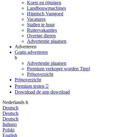
Koets en rijtuigen
Landbouwmachines
Hippisch Vastgoed
Vacatures
Stallen te huur
Ruitervakanties
Overige dieren
Advertentie plaatsen
Adverteren
Gratis adverteren
b
Advertentie plaatsen
Premium verkoper worden
Tipp!
Prijsoverzicht
Prijsoverzicht
Premium testen

Download de app
download
Nederlands
b
Deutsch
Deutsch
Deutsch
Italiano
Polski
English