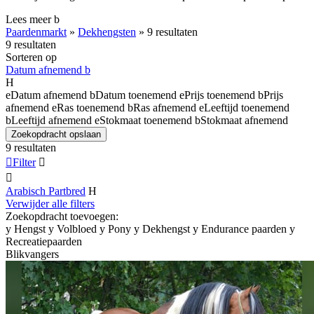
Lees meer
b
Paardenmarkt
»
Dekhengsten
»
9 resultaten
9 resultaten
Sorteren op
Datum afnemend
b
H
e
Datum afnemend
b
Datum toenemend
e
Prijs toenemend
b
Prijs
afnemend
e
Ras toenemend
b
Ras afnemend
e
Leeftijd toenemend
b
Leeftijd afnemend
e
Stokmaat toenemend
b
Stokmaat afnemend
Zoekopdracht opslaan
9 resultaten

Filter


Arabisch Partbred
H
Verwijder alle filters
Zoekopdracht toevoegen:
y
Hengst
y
Volbloed
y
Pony
y
Dekhengst
y
Endurance paarden
y
Recreatiepaarden
Blikvangers