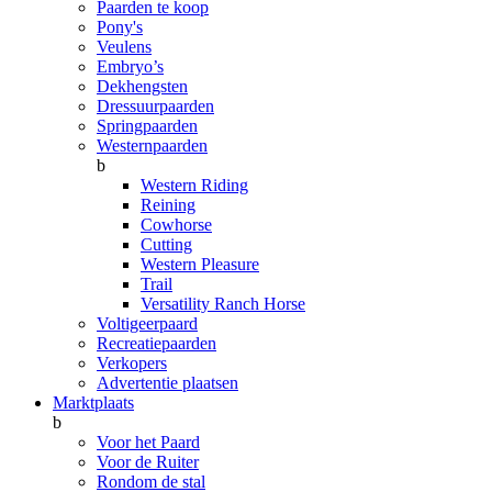
Paarden te koop
Pony's
Veulens
Embryo’s
Dekhengsten
Dressuurpaarden
Springpaarden
Westernpaarden
b
Western Riding
Reining
Cowhorse
Cutting
Western Pleasure
Trail
Versatility Ranch Horse
Voltigeerpaard
Recreatiepaarden
Verkopers
Advertentie plaatsen
Marktplaats
b
Voor het Paard
Voor de Ruiter
Rondom de stal