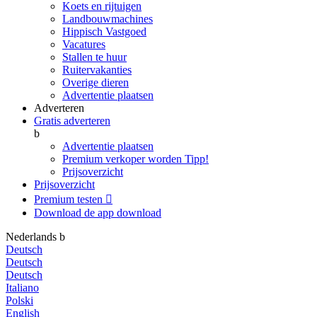
Koets en rijtuigen
Landbouwmachines
Hippisch Vastgoed
Vacatures
Stallen te huur
Ruitervakanties
Overige dieren
Advertentie plaatsen
Adverteren
Gratis adverteren
b
Advertentie plaatsen
Premium verkoper worden
Tipp!
Prijsoverzicht
Prijsoverzicht
Premium testen

Download de app
download
Nederlands
b
Deutsch
Deutsch
Deutsch
Italiano
Polski
English