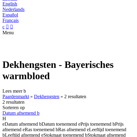
English
Nederlands
Español
Français
c


Menu
Dekhengsten - Bayerisches
warmbloed
Lees meer
b
Paardenmarkt
»
Dekhengsten
»
2 resultaten
2 resultaten
Sorteren op
Datum afnemend
b
H
e
Datum afnemend
b
Datum toenemend
e
Prijs toenemend
b
Prijs
afnemend
e
Ras toenemend
b
Ras afnemend
e
Leeftijd toenemend
b
Leeftijd afnemend
e
Stokmaat toenemend
b
Stokmaat afnemend