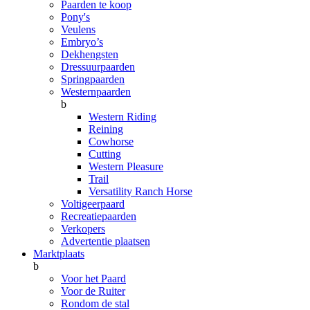
Paarden te koop
Pony's
Veulens
Embryo’s
Dekhengsten
Dressuurpaarden
Springpaarden
Westernpaarden
b
Western Riding
Reining
Cowhorse
Cutting
Western Pleasure
Trail
Versatility Ranch Horse
Voltigeerpaard
Recreatiepaarden
Verkopers
Advertentie plaatsen
Marktplaats
b
Voor het Paard
Voor de Ruiter
Rondom de stal