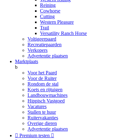
Reining
Cowhorse
Cutting
Western Pleasure
Trail
Versatility Ranch Horse
Voltigeerpaard
Recreatiepaarden
Verkopers
Advertentie plaatsen
Marktplaats
b
Voor het Paard
Voor de Ruiter
Rondom de stal
Koets en rijtuigen
Landbouwmachines
Hippisch Vastgoed
Vacatures
Stallen te huur
Ruitervakanties
Overige dieren
Advertentie plaatsen

Premium testen
