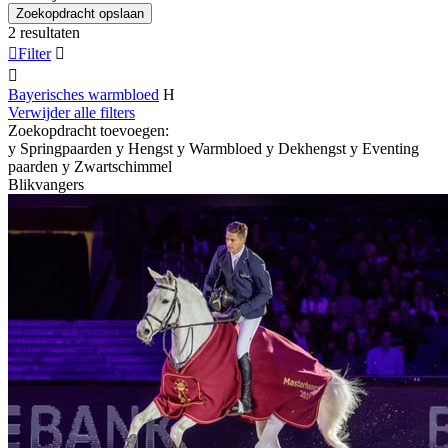
Zoekopdracht opslaan
2 resultaten

Filter


Bayerisches warmbloed
H
Verwijder alle filters
Zoekopdracht toevoegen:
y
Springpaarden
y
Hengst
y
Warmbloed
y
Dekhengst
y
Eventing
paarden
y
Zwartschimmel
Blikvangers