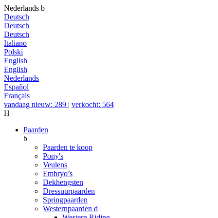
Nederlands
b
Deutsch
Deutsch
Deutsch
Italiano
Polski
English
English
Nederlands
Español
Français
vandaag nieuw: 289
|
verkocht: 564
H
Paarden
b
Paarden te koop
Pony's
Veulens
Embryo’s
Dekhengsten
Dressuurpaarden
Springpaarden
Westernpaarden
d
Western Riding