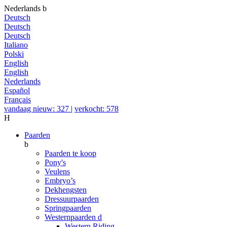
Nederlands
b
Deutsch
Deutsch
Deutsch
Italiano
Polski
English
English
Nederlands
Español
Français
vandaag nieuw: 327
|
verkocht: 578
H
Paarden
b
Paarden te koop
Pony's
Veulens
Embryo’s
Dekhengsten
Dressuurpaarden
Springpaarden
Westernpaarden
d
Western Riding