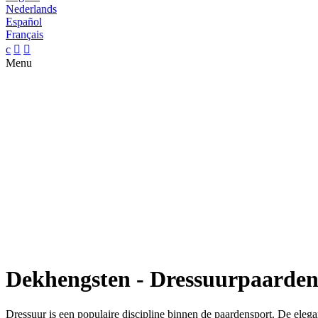
Nederlands
Español
Français
c


Menu
Dekhengsten - Dressuurpaarde
Dressuur is een populaire discipline binnen de paardensport. De eleg