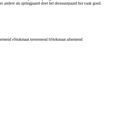
r andere als springpaard doet het dressuurpaard het vaak goed.
fnemend
e
Stokmaat toenemend
b
Stokmaat afnemend