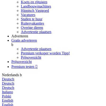
Koets en rijtuigen
Landbouwmachines
Hippisch Vastgoed
Vacatures
Stallen te huur
Ruitervakanties
Overige dieren
Advertentie plaatsen
Adverteren
Gratis adverteren
b
Advertentie plaatsen
Premium verkoper worden
Tipp!
Prijsoverzicht
Prijsoverzicht
Premium testen

Nederlands
b
Deutsch
Deutsch
Deutsch
Italiano
Polski
English
English