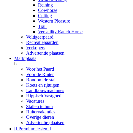
Reining
Cowhorse
Cutting
Western Pleasure
Trail
Versatility Ranch Horse
Voltigeerpaard
Recreatiepaarden
Verkopers
Advertentie plaatsen
Marktplaats
b
Voor het Paard
Voor de Ruiter
Rondom de stal
Koets en rijtuigen
Landbouwmachines
Hippisch Vastgoed
Vacatures
Stallen te huur
Ruitervakanties
Overige dieren
Advertentie plaatsen

Premium testen
