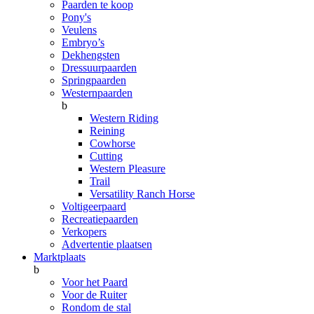
Paarden te koop
Pony's
Veulens
Embryo’s
Dekhengsten
Dressuurpaarden
Springpaarden
Westernpaarden
b
Western Riding
Reining
Cowhorse
Cutting
Western Pleasure
Trail
Versatility Ranch Horse
Voltigeerpaard
Recreatiepaarden
Verkopers
Advertentie plaatsen
Marktplaats
b
Voor het Paard
Voor de Ruiter
Rondom de stal