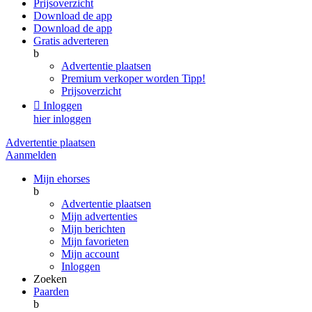
Prijsoverzicht
Download de app
Download de app
Gratis adverteren
b
Advertentie plaatsen
Premium verkoper worden
Tipp!
Prijsoverzicht

Inloggen
hier inloggen
Advertentie plaatsen
Aanmelden
Mijn ehorses
b
Advertentie plaatsen
Mijn advertenties
Mijn berichten
Mijn favorieten
Mijn account
Inloggen
Zoeken
Paarden
b