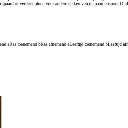
jpaard of verder trainen voor andere takken van de paardensport. Onde
mend
e
Ras toenemend
b
Ras afnemend
e
Leeftijd toenemend
b
Leeftijd a