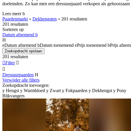
doeleinden. Zo kan men een dressuurpaard verkopen als gehoorzaam ri
Lees meer
b
Paardenmarkt
»
Dekhengsten
»
201 resultaten
201 resultaten
Sorteren op
Datum afnemend
b
H
e
Datum afnemend
b
Datum toenemend
e
Prijs toenemend
b
Prijs afne
Zoekopdracht opslaan
201 resultaten

Filter


Dressuurpaarden
H
Verwijder alle filters
Zoekopdracht toevoegen:
y
Hengst
y
Warmbloed
y
Zwart
y
Fokpaarden
y
Dekhengst
y
Pony
Blikvangers