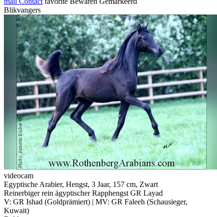
mail
Contact
favorite
Bewaren
Gemarkeerd
Blikvangers
videocam
Egyptische Arabier, Hengst, 3 Jaar, 157 cm, Zwart
Reinerbiger rein ägyptischer Rapphengst GR Layad
V: GR Ishad (Goldprämiert) | MV: GR Faleeh (Schausieger,
Kuwait)