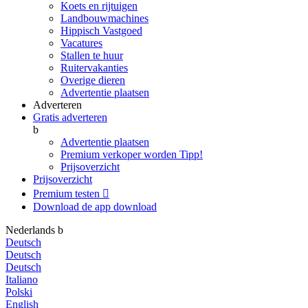
Koets en rijtuigen
Landbouwmachines
Hippisch Vastgoed
Vacatures
Stallen te huur
Ruitervakanties
Overige dieren
Advertentie plaatsen
Adverteren
Gratis adverteren
b
Advertentie plaatsen
Premium verkoper worden
Tipp!
Prijsoverzicht
Prijsoverzicht
Premium testen

Download de app
download
Nederlands
b
Deutsch
Deutsch
Deutsch
Italiano
Polski
English