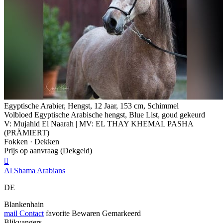
Egyptische Arabier, Hengst, 12 Jaar, 153 cm, Schimmel
Volbloed Egyptische Arabische hengst, Blue List, goud gekeurd
V: Mujahid El Naarah | MV: EL THAY KHEMAL PASHA
(PRÄMIERT)
Fokken · Dekken
Prijs op aanvraag (Dekgeld)

Al Shama Arabians
DE
Blankenhain
mail
Contact
favorite
Bewaren
Gemarkeerd
Blikvangers