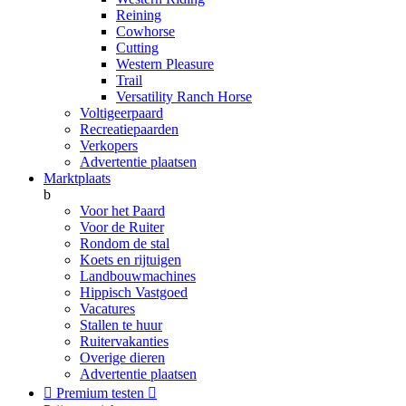
Reining
Cowhorse
Cutting
Western Pleasure
Trail
Versatility Ranch Horse
Voltigeerpaard
Recreatiepaarden
Verkopers
Advertentie plaatsen
Marktplaats
b
Voor het Paard
Voor de Ruiter
Rondom de stal
Koets en rijtuigen
Landbouwmachines
Hippisch Vastgoed
Vacatures
Stallen te huur
Ruitervakanties
Overige dieren
Advertentie plaatsen

Premium testen
