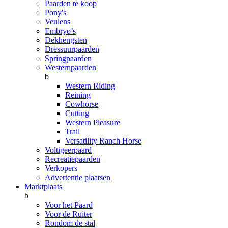
Paarden te koop
Pony's
Veulens
Embryo’s
Dekhengsten
Dressuurpaarden
Springpaarden
Westernpaarden
b
Western Riding
Reining
Cowhorse
Cutting
Western Pleasure
Trail
Versatility Ranch Horse
Voltigeerpaard
Recreatiepaarden
Verkopers
Advertentie plaatsen
Marktplaats
b
Voor het Paard
Voor de Ruiter
Rondom de stal