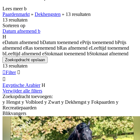
Lees meer
b
Paardenmarkt
»
Dekhengsten
»
13 resultaten
13 resultaten
Sorteren op
Datum afnemend
b
H
e
Datum afnemend
b
Datum toenemend
e
Prijs toenemend
b
Prijs
afnemend
e
Ras toenemend
b
Ras afnemend
e
Leeftijd toenemend
b
Leeftijd afnemend
e
Stokmaat toenemend
b
Stokmaat afnemend
Zoekopdracht opslaan
13 resultaten

Filter


Egyptische Arabier
H
Verwijder alle filters
Zoekopdracht toevoegen:
y
Hengst
y
Volbloed
y
Zwart
y
Dekhengst
y
Fokpaarden
y
Recreatiepaarden
Blikvangers