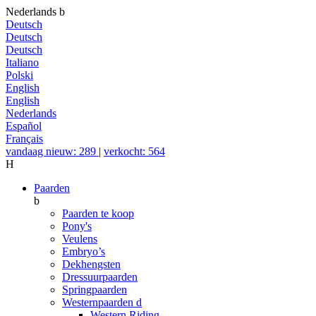
Nederlands
b
Deutsch
Deutsch
Deutsch
Italiano
Polski
English
English
Nederlands
Español
Français
vandaag nieuw: 289
|
verkocht: 564
H
Paarden
b
Paarden te koop
Pony's
Veulens
Embryo’s
Dekhengsten
Dressuurpaarden
Springpaarden
Westernpaarden
d
Western Riding