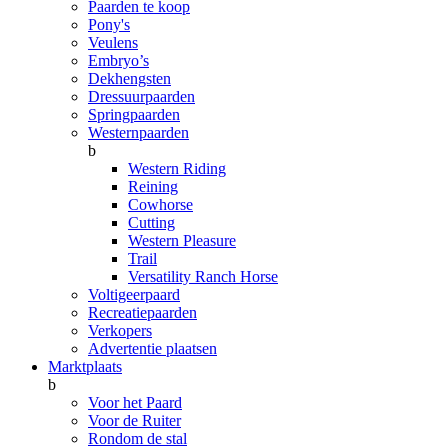
Paarden te koop
Pony's
Veulens
Embryo’s
Dekhengsten
Dressuurpaarden
Springpaarden
Westernpaarden
b
Western Riding
Reining
Cowhorse
Cutting
Western Pleasure
Trail
Versatility Ranch Horse
Voltigeerpaard
Recreatiepaarden
Verkopers
Advertentie plaatsen
Marktplaats
b
Voor het Paard
Voor de Ruiter
Rondom de stal