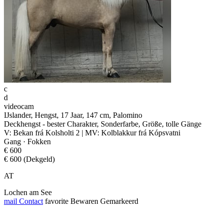
c
d
videocam
IJslander, Hengst, 17 Jaar, 147 cm, Palomino
Deckhengst - bester Charakter, Sonderfarbe, Größe, tolle Gänge
V: Bekan frá Kolsholti 2 | MV: Kolblakkur frá Kópsvatni
Gang · Fokken
€ 600
€ 600 (Dekgeld)
AT
Lochen am See
mail
Contact
favorite
Bewaren
Gemarkeerd