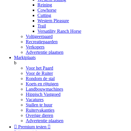
Reining
Cowhorse
Cutting
Western Pleasure
Trail
Versatility Ranch Horse
Voltigeerpaard
Recreatiepaarden
Verkopers
Advertentie plaatsen
Marktplaats
b
Voor het Paard
Voor de Ruiter
Rondom de stal
Koets en rijtuigen
Landbouwmachines
Hippisch Vastgoed
Vacatures
Stallen te huur
Ruitervakanties
Overige dieren
Advertentie plaatsen

Premium testen
