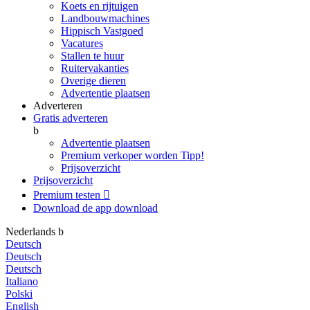
Koets en rijtuigen
Landbouwmachines
Hippisch Vastgoed
Vacatures
Stallen te huur
Ruitervakanties
Overige dieren
Advertentie plaatsen
Adverteren
Gratis adverteren
b
Advertentie plaatsen
Premium verkoper worden
Tipp!
Prijsoverzicht
Prijsoverzicht
Premium testen

Download de app
download
Nederlands
b
Deutsch
Deutsch
Deutsch
Italiano
Polski
English