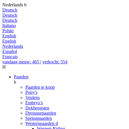
Nederlands
b
Deutsch
Deutsch
Deutsch
Italiano
Polski
English
English
Nederlands
Español
Français
vandaag nieuw: 465
|
verkocht: 554
H
Paarden
b
Paarden te koop
Pony's
Veulens
Embryo’s
Dekhengsten
Dressuurpaarden
Springpaarden
Westernpaarden
d
Western Riding