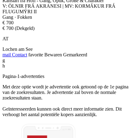
Kanslari frá Hofi - Gang, Optik, Größe & Charakter
V: ÖLNIR FRÁ AKRANESI | MV: KORMÁKUR FRÁ
FLUGUMÝRI II
Gang · Fokken
€ 700
€ 700 (Dekgeld)
AT
Lochen am See
mail
Contact
favorite
Bewaren
Gemarkeerd
g
h
Pagina-1-advertenties
Met deze optie wordt je advertentie ook getoond op de 1e pagina
van de zoekresultaten. Je advertentie zal boven de normale
zoekresultaten staan.
Geïnteresseerden kunnen ook direct meer informatie zien. Dit
verhoogt het aantal potentiële kopers aanzienlijk.