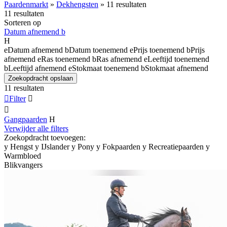
Paardenmarkt
»
Dekhengsten
»
11 resultaten
11 resultaten
Sorteren op
Datum afnemend
b
H
e
Datum afnemend
b
Datum toenemend
e
Prijs toenemend
b
Prijs
afnemend
e
Ras toenemend
b
Ras afnemend
e
Leeftijd toenemend
b
Leeftijd afnemend
e
Stokmaat toenemend
b
Stokmaat afnemend
Zoekopdracht opslaan
11 resultaten

Filter


Gangpaarden
H
Verwijder alle filters
Zoekopdracht toevoegen:
y
Hengst
y
IJslander
y
Pony
y
Fokpaarden
y
Recreatiepaarden
y
Warmbloed
Blikvangers