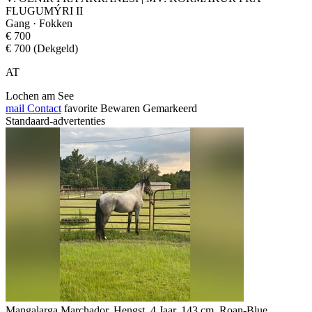
FLUGUMÝRI II
Gang · Fokken
€ 700
€ 700 (Dekgeld)
AT
Lochen am See
mail
Contact
favorite
Bewaren
Gemarkeerd
Standaard-advertenties
Mangalarga Marchador, Hengst, 4 Jaar, 143 cm, Roan-Blue