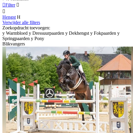

Filter


Hengst
H
Verwijder alle filters
Zoekopdracht toevoegen:
y
Warmbloed
y
Dressuurpaarden
y
Dekhengst
y
Fokpaarden
y
Springpaarden
y
Pony
Blikvangers