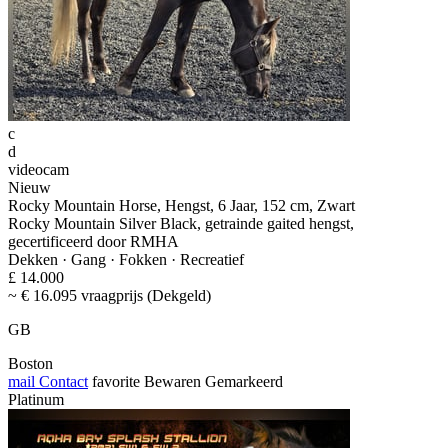
c
d
videocam
Nieuw
Rocky Mountain Horse, Hengst, 6 Jaar, 152 cm, Zwart
Rocky Mountain Silver Black, getrainde gaited hengst,
gecertificeerd door RMHA
Dekken · Gang · Fokken · Recreatief
£ 14.000
~ € 16.095 vraagprijs (Dekgeld)
GB
Boston
mail
Contact
favorite
Bewaren
Gemarkeerd
Platinum