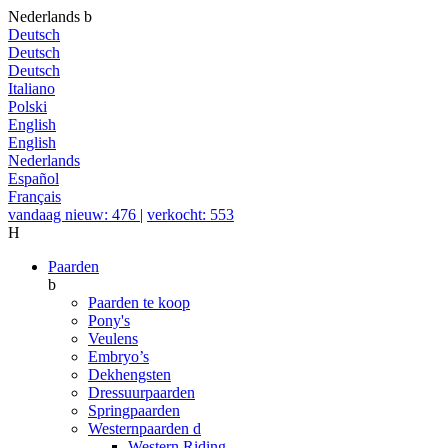
Nederlands
b
Deutsch
Deutsch
Deutsch
Italiano
Polski
English
English
Nederlands
Español
Français
vandaag nieuw: 476
|
verkocht: 553
H
Paarden
b
Paarden te koop
Pony's
Veulens
Embryo’s
Dekhengsten
Dressuurpaarden
Springpaarden
Westernpaarden
d
Western Riding