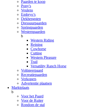
Paarden te koop
Pony's
Veulens
Embryo’s
Dekhengsten
Dressuurpaarden
Springpaarden
Westernpaarden
b
Western Riding
Reining
Cowhorse
Cutting
Western Pleasure
Trail
Versatility Ranch Horse
Voltigeerpaard
Recreatiepaarden
Verkopers
Advertentie plaatsen
Marktplaats
b
Voor het Paard
Voor de Ruiter
Rondom de stal