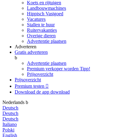
Koets en rijtuigen
Landbouwmachines
Hippisch Vastgoed
Vacatures
Stallen te huur
Ruitervakanties
Overige dieren
Advertentie plaatsen
Adverteren
Gratis adverteren
b
Advertentie plaatsen
Premium verkoper worden
Tipp!
Prijsoverzicht
Prijsoverzicht
Premium testen

Download de app
download
Nederlands
b
Deutsch
Deutsch
Deutsch
Italiano
Polski
English