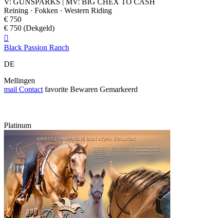
V: GUNSPARKS | MV: BIG CHEX TO CASH
Reining · Fokken · Western Riding
€ 750
€ 750 (Dekgeld)

Black Passion Ranch
DE
Mellingen
mail
Contact
favorite
Bewaren
Gemarkeerd
Platinum