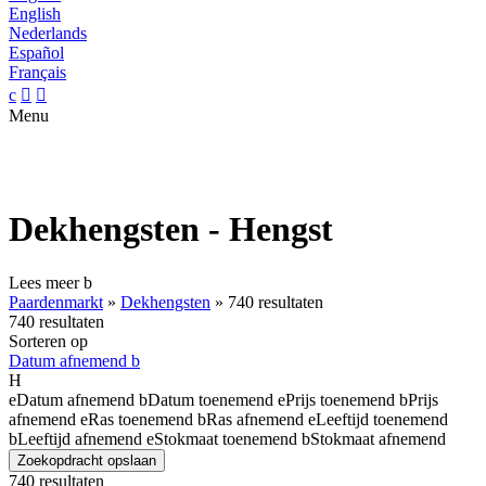
English
Nederlands
Español
Français
c


Menu
Dekhengsten - Hengst
Lees meer
b
Paardenmarkt
»
Dekhengsten
»
740 resultaten
740 resultaten
Sorteren op
Datum afnemend
b
H
e
Datum afnemend
b
Datum toenemend
e
Prijs toenemend
b
Prijs
afnemend
e
Ras toenemend
b
Ras afnemend
e
Leeftijd toenemend
b
Leeftijd afnemend
e
Stokmaat toenemend
b
Stokmaat afnemend
Zoekopdracht opslaan
740 resultaten