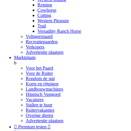
Reining
Cowhorse
Cutting
Western Pleasure
Trail
Versatility Ranch Horse
Voltigeerpaard
Recreatiepaarden
Verkopers
Advertentie plaatsen
Marktplaats
b
Voor het Paard
Voor de Ruiter
Rondom de stal
Koets en rijtuigen
Landbouwmachines
Hippisch Vastgoed
Vacatures
Stallen te huur
Ruitervakanties
Overige dieren
Advertentie plaatsen

Premium testen
