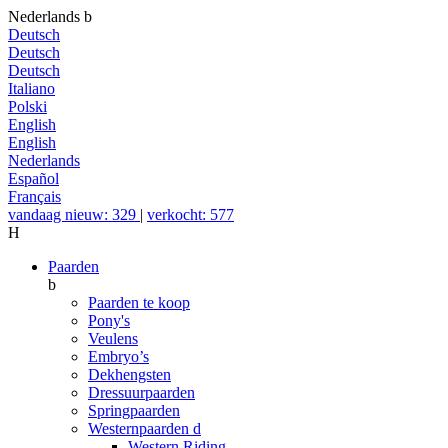
Nederlands
b
Deutsch
Deutsch
Deutsch
Italiano
Polski
English
English
Nederlands
Español
Français
vandaag nieuw: 329
|
verkocht: 577
H
Paarden
b
Paarden te koop
Pony's
Veulens
Embryo’s
Dekhengsten
Dressuurpaarden
Springpaarden
Westernpaarden
d
Western Riding