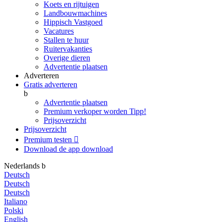
Koets en rijtuigen
Landbouwmachines
Hippisch Vastgoed
Vacatures
Stallen te huur
Ruitervakanties
Overige dieren
Advertentie plaatsen
Adverteren
Gratis adverteren
b
Advertentie plaatsen
Premium verkoper worden
Tipp!
Prijsoverzicht
Prijsoverzicht
Premium testen

Download de app
download
Nederlands
b
Deutsch
Deutsch
Deutsch
Italiano
Polski
English