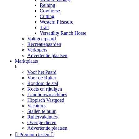
Reining
Cowhorse
Cutting
Western Pleasure
Trail
Versatility Ranch Horse
Voltigeerpaard
Recreatiepaarden
Verkopers
Advertentie plaatsen
Marktplaats
b
Voor het Paard
Voor de Ruiter
Rondom de stal
Koets en rijtuigen
Landbouwmachines
Hippisch Vastgoed
Vacatures
Stallen te huur
Ruitervakanties
Overige dieren
Advertentie plaatsen

Premium testen
