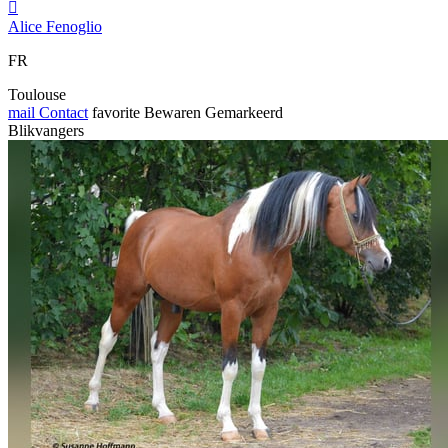

Alice Fenoglio
FR
Toulouse
mail
Contact
favorite
Bewaren
Gemarkeerd
Blikvangers