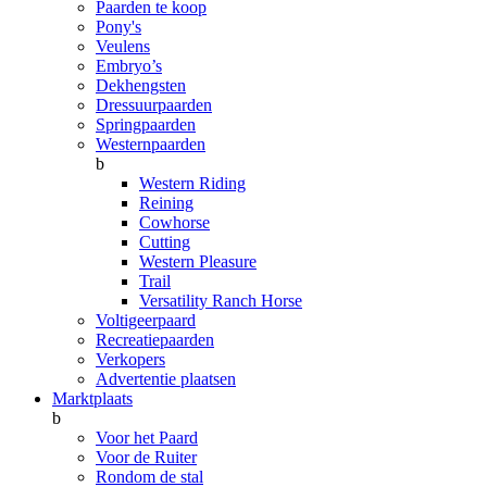
Paarden te koop
Pony's
Veulens
Embryo’s
Dekhengsten
Dressuurpaarden
Springpaarden
Westernpaarden
b
Western Riding
Reining
Cowhorse
Cutting
Western Pleasure
Trail
Versatility Ranch Horse
Voltigeerpaard
Recreatiepaarden
Verkopers
Advertentie plaatsen
Marktplaats
b
Voor het Paard
Voor de Ruiter
Rondom de stal