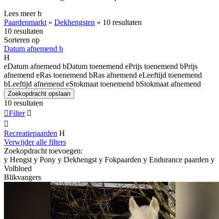
Lees meer
b
Paardenmarkt
»
Dekhengsten
»
10 resultaten
10 resultaten
Sorteren op
Datum afnemend
b
H
e
Datum afnemend
b
Datum toenemend
e
Prijs toenemend
b
Prijs
afnemend
e
Ras toenemend
b
Ras afnemend
e
Leeftijd toenemend
b
Leeftijd afnemend
e
Stokmaat toenemend
b
Stokmaat afnemend
Zoekopdracht opslaan
10 resultaten

Filter


Recreatiepaarden
H
Verwijder alle filters
Zoekopdracht toevoegen:
y
Hengst
y
Pony
y
Dekhengst
y
Fokpaarden
y
Endurance paarden
y
Volbloed
Blikvangers