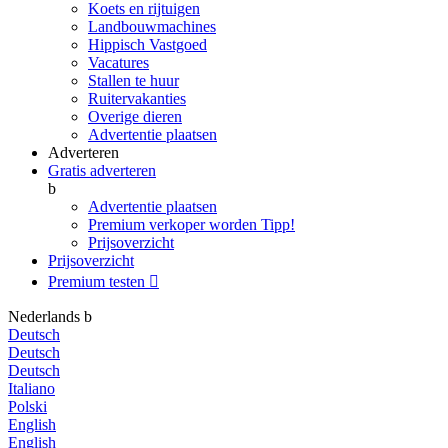
Koets en rijtuigen
Landbouwmachines
Hippisch Vastgoed
Vacatures
Stallen te huur
Ruitervakanties
Overige dieren
Advertentie plaatsen
Adverteren
Gratis adverteren
b
Advertentie plaatsen
Premium verkoper worden
Tipp!
Prijsoverzicht
Prijsoverzicht
Premium testen

Nederlands
b
Deutsch
Deutsch
Deutsch
Italiano
Polski
English
English