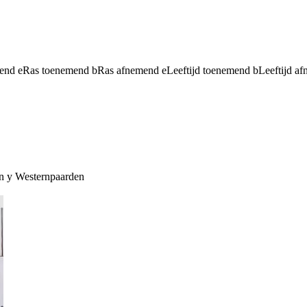
mend
e
Ras toenemend
b
Ras afnemend
e
Leeftijd toenemend
b
Leeftijd a
n
y
Westernpaarden