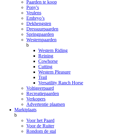
Paarden te koop
Pony's
Veulens
Embryo’s
Dekhengsten
Dressuurpaarden
Springpaarden
Westernpaarden
b
Western Riding
Reining
Cowhorse
Cutting
Western Pleasure
Trail
Versatility Ranch Horse
Voltigeerpaard
Recreatiepaarden
Verkopers
Advertentie plaatsen
Marktplaats
b
Voor het Paard
Voor de Ruiter
Rondom de stal