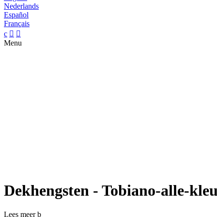
Nederlands
Español
Français
c


Menu
Dekhengsten - Tobiano-alle-kle
Lees meer
b