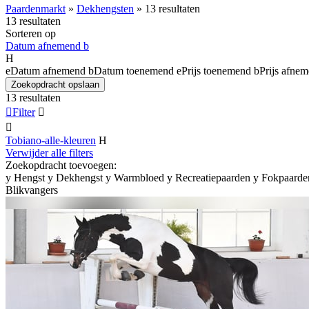
Paardenmarkt
»
Dekhengsten
»
13 resultaten
13 resultaten
Sorteren op
Datum afnemend
b
H
e
Datum afnemend
b
Datum toenemend
e
Prijs toenemend
b
Prijs afne
Zoekopdracht opslaan
13 resultaten

Filter


Tobiano-alle-kleuren
H
Verwijder alle filters
Zoekopdracht toevoegen:
y
Hengst
y
Dekhengst
y
Warmbloed
y
Recreatiepaarden
y
Fokpaarde
Blikvangers