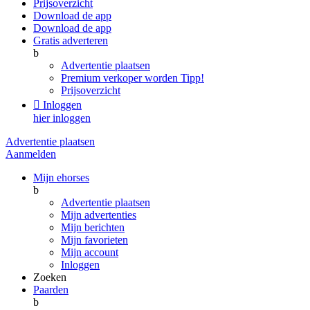
Prijsoverzicht
Download de app
Download de app
Gratis adverteren
b
Advertentie plaatsen
Premium verkoper worden
Tipp!
Prijsoverzicht

Inloggen
hier inloggen
Advertentie plaatsen
Aanmelden
Mijn ehorses
b
Advertentie plaatsen
Mijn advertenties
Mijn berichten
Mijn favorieten
Mijn account
Inloggen
Zoeken
Paarden
b