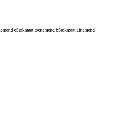
fnemend
e
Stokmaat toenemend
b
Stokmaat afnemend