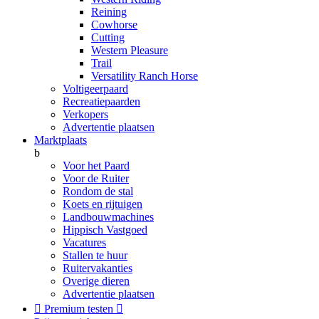
Reining
Cowhorse
Cutting
Western Pleasure
Trail
Versatility Ranch Horse
Voltigeerpaard
Recreatiepaarden
Verkopers
Advertentie plaatsen
Marktplaats
b
Voor het Paard
Voor de Ruiter
Rondom de stal
Koets en rijtuigen
Landbouwmachines
Hippisch Vastgoed
Vacatures
Stallen te huur
Ruitervakanties
Overige dieren
Advertentie plaatsen

Premium testen
