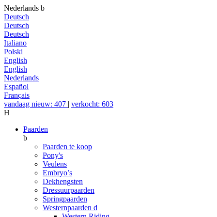
Nederlands
b
Deutsch
Deutsch
Deutsch
Italiano
Polski
English
English
Nederlands
Español
Français
vandaag nieuw: 407
|
verkocht: 603
H
Paarden
b
Paarden te koop
Pony's
Veulens
Embryo’s
Dekhengsten
Dressuurpaarden
Springpaarden
Westernpaarden
d
Western Riding