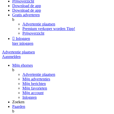
Prijsoverzicht
Download de app
Download de app
Gratis adverteren
b
Advertentie plaatsen
Premium verkoper worden
Tipp!
Prijsoverzicht

Inloggen
hier inloggen
Advertentie plaatsen
Aanmelden
Mijn ehorses
b
Advertentie plaatsen
Mijn advertenties
Mijn berichten
Mijn favorieten
Mijn account
Inloggen
Zoeken
Paarden
b