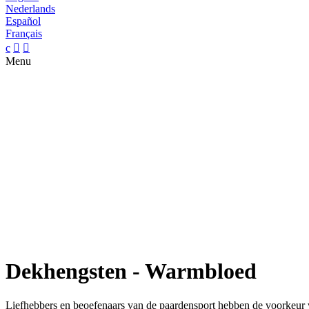
Nederlands
Español
Français
c


Menu
Dekhengsten - Warmbloed
Liefhebbers en beoefenaars van de paardensport hebben de voorkeur