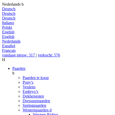
Nederlands
b
Deutsch
Deutsch
Deutsch
Italiano
Polski
English
English
Nederlands
Español
Français
vandaag nieuw: 317
|
verkocht: 576
H
Paarden
b
Paarden te koop
Pony's
Veulens
Embryo’s
Dekhengsten
Dressuurpaarden
Springpaarden
Westernpaarden
d
Western Riding