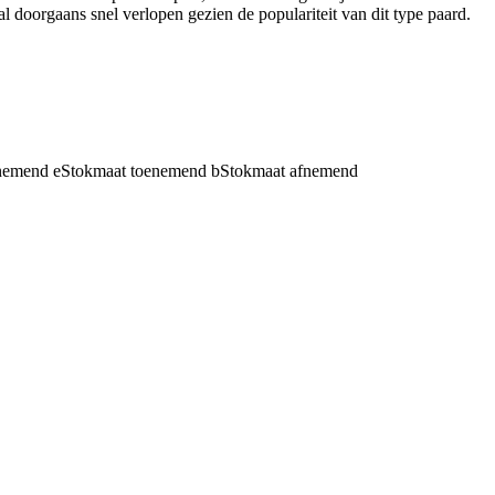
oorgaans snel verlopen gezien de populariteit van dit type paard.
fnemend
e
Stokmaat toenemend
b
Stokmaat afnemend