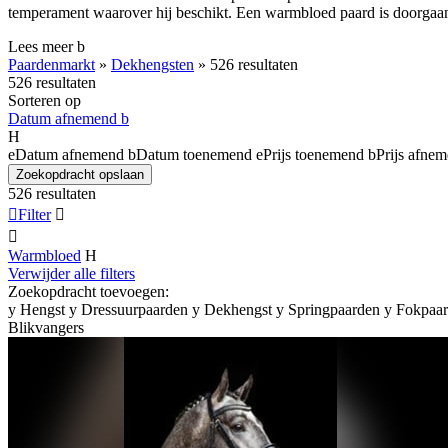
temperament waarover hij beschikt. Een warmbloed paard is doorgaan
Lees meer
b
Paardenmarkt
»
Dekhengsten
»
526 resultaten
526 resultaten
Sorteren op
Datum afnemend
b
H
e
Datum afnemend
b
Datum toenemend
e
Prijs toenemend
b
Prijs afne
Zoekopdracht opslaan
526 resultaten

Filter


Warmbloed
H
Verwijder alle filters
Zoekopdracht toevoegen:
y
Hengst
y
Dressuurpaarden
y
Dekhengst
y
Springpaarden
y
Fokpaa
Blikvangers