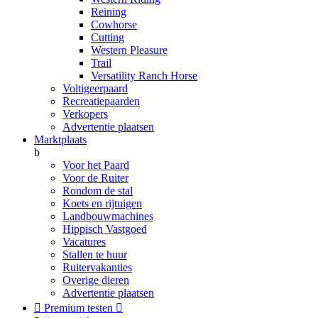
Reining
Cowhorse
Cutting
Western Pleasure
Trail
Versatility Ranch Horse
Voltigeerpaard
Recreatiepaarden
Verkopers
Advertentie plaatsen
Marktplaats
b
Voor het Paard
Voor de Ruiter
Rondom de stal
Koets en rijtuigen
Landbouwmachines
Hippisch Vastgoed
Vacatures
Stallen te huur
Ruitervakanties
Overige dieren
Advertentie plaatsen

Premium testen
