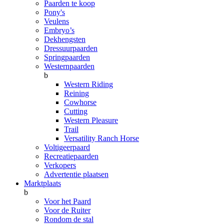
Paarden te koop
Pony's
Veulens
Embryo’s
Dekhengsten
Dressuurpaarden
Springpaarden
Westernpaarden
b
Western Riding
Reining
Cowhorse
Cutting
Western Pleasure
Trail
Versatility Ranch Horse
Voltigeerpaard
Recreatiepaarden
Verkopers
Advertentie plaatsen
Marktplaats
b
Voor het Paard
Voor de Ruiter
Rondom de stal