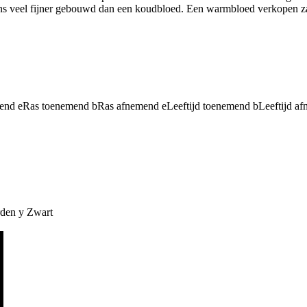
s veel fijner gebouwd dan een koudbloed. Een warmbloed verkopen zal d
mend
e
Ras toenemend
b
Ras afnemend
e
Leeftijd toenemend
b
Leeftijd a
rden
y
Zwart