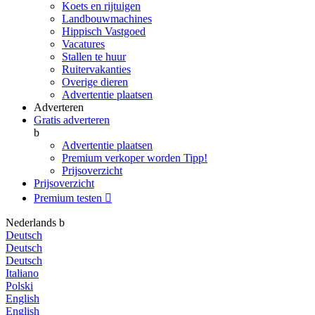
Koets en rijtuigen
Landbouwmachines
Hippisch Vastgoed
Vacatures
Stallen te huur
Ruitervakanties
Overige dieren
Advertentie plaatsen
Adverteren
Gratis adverteren
b
Advertentie plaatsen
Premium verkoper worden
Tipp!
Prijsoverzicht
Prijsoverzicht
Premium testen

Nederlands
b
Deutsch
Deutsch
Deutsch
Italiano
Polski
English
English