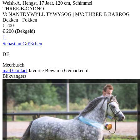
Welsh-A, Hengst, 17 Jaar, 120 cm, Schimmel
THREE-B-CADNO
V: NANTDYWYLL TYWYSOG | MV: THREE-B BARROG
Dekken · Fokken
€ 200
€ 200 (Dekgeld)

Sebastian Größchen
DE
Meerbusch
mail
Contact
favorite
Bewaren
Gemarkeerd
Blikvangers