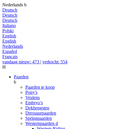
Nederlands
b
Deutsch
Deutsch
Deutsch
Italiano
Polski
English
English
Nederlands
Español
Français
vandaag nieuw: 473
|
verkocht: 554
H
Paarden
b
Paarden te koop
Pony's
Veulens
Embryo’s
Dekhengsten
Dressuurpaarden
Springpaarden
Westernpaarden
d
Western Riding