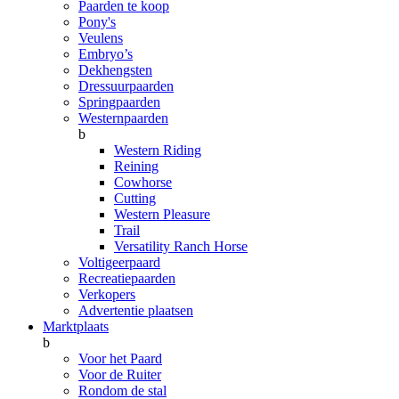
Paarden te koop
Pony's
Veulens
Embryo’s
Dekhengsten
Dressuurpaarden
Springpaarden
Westernpaarden
b
Western Riding
Reining
Cowhorse
Cutting
Western Pleasure
Trail
Versatility Ranch Horse
Voltigeerpaard
Recreatiepaarden
Verkopers
Advertentie plaatsen
Marktplaats
b
Voor het Paard
Voor de Ruiter
Rondom de stal