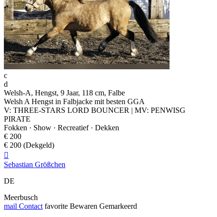
c
d
Welsh-A, Hengst, 9 Jaar, 118 cm, Falbe
Welsh A Hengst in Falbjacke mit besten GGA
V: THREE-STARS LORD BOUNCER | MV: PENWISG
PIRATE
Fokken · Show · Recreatief · Dekken
€ 200
€ 200 (Dekgeld)

Sebastian Größchen
DE
Meerbusch
mail
Contact
favorite
Bewaren
Gemarkeerd