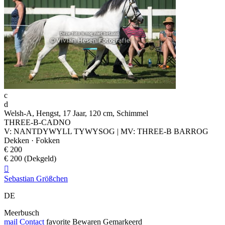
c
d
Welsh-A, Hengst, 17 Jaar, 120 cm, Schimmel
THREE-B-CADNO
V: NANTDYWYLL TYWYSOG | MV: THREE-B BARROG
Dekken · Fokken
€ 200
€ 200 (Dekgeld)

Sebastian Größchen
DE
Meerbusch
mail
Contact
favorite
Bewaren
Gemarkeerd