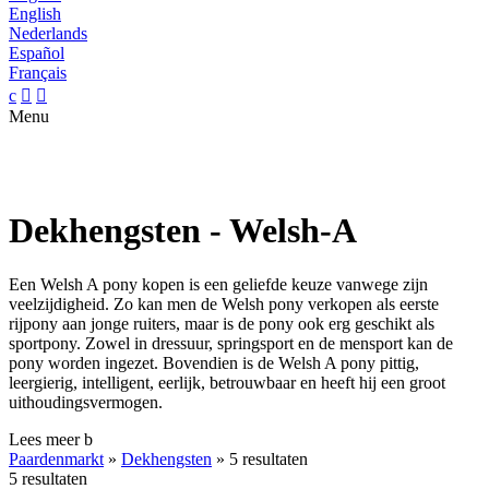
English
Nederlands
Español
Français
c


Menu
Dekhengsten - Welsh-A
Een Welsh A pony kopen is een geliefde keuze vanwege zijn
veelzijdigheid. Zo kan men de Welsh pony verkopen als eerste
rijpony aan jonge ruiters, maar is de pony ook erg geschikt als
sportpony. Zowel in dressuur, springsport en de mensport kan de
pony worden ingezet. Bovendien is de Welsh A pony pittig,
leergierig, intelligent, eerlijk, betrouwbaar en heeft hij een groot
uithoudingsvermogen.
Lees meer
b
Paardenmarkt
»
Dekhengsten
»
5 resultaten
5 resultaten