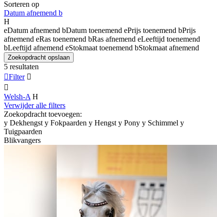
Sorteren op
Datum afnemend
b
H
e
Datum afnemend
b
Datum toenemend
e
Prijs toenemend
b
Prijs
afnemend
e
Ras toenemend
b
Ras afnemend
e
Leeftijd toenemend
b
Leeftijd afnemend
e
Stokmaat toenemend
b
Stokmaat afnemend
Zoekopdracht opslaan
5 resultaten

Filter


Welsh-A
H
Verwijder alle filters
Zoekopdracht toevoegen:
y
Dekhengst
y
Fokpaarden
y
Hengst
y
Pony
y
Schimmel
y
Tuigpaarden
Blikvangers