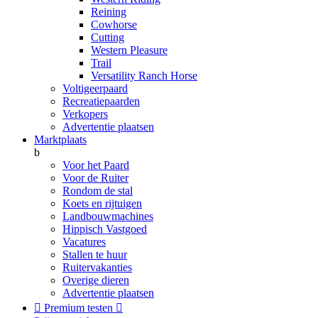
Reining
Cowhorse
Cutting
Western Pleasure
Trail
Versatility Ranch Horse
Voltigeerpaard
Recreatiepaarden
Verkopers
Advertentie plaatsen
Marktplaats
b
Voor het Paard
Voor de Ruiter
Rondom de stal
Koets en rijtuigen
Landbouwmachines
Hippisch Vastgoed
Vacatures
Stallen te huur
Ruitervakanties
Overige dieren
Advertentie plaatsen

Premium testen
