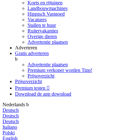
Koets en rijtuigen
Landbouwmachines
Hippisch Vastgoed
Vacatures
Stallen te huur
Ruitervakanties
Overige dieren
Advertentie plaatsen
Adverteren
Gratis adverteren
b
Advertentie plaatsen
Premium verkoper worden
Tipp!
Prijsoverzicht
Prijsoverzicht
Premium testen

Download de app
download
Nederlands
b
Deutsch
Deutsch
Deutsch
Italiano
Polski
English