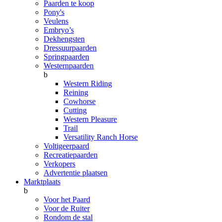
Paarden te koop
Pony's
Veulens
Embryo’s
Dekhengsten
Dressuurpaarden
Springpaarden
Westernpaarden
b
Western Riding
Reining
Cowhorse
Cutting
Western Pleasure
Trail
Versatility Ranch Horse
Voltigeerpaard
Recreatiepaarden
Verkopers
Advertentie plaatsen
Marktplaats
b
Voor het Paard
Voor de Ruiter
Rondom de stal