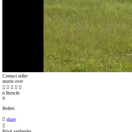
Contact seller
sturen over





n
Bericht
9
Bellen

share

Privé aanbieder