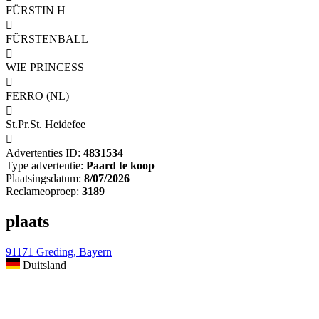
FÜRSTIN H

FÜRSTENBALL

WIE PRINCESS

FERRO (NL)

St.Pr.St. Heidefee

Advertenties ID:
4831534
Type advertentie:
Paard te koop
Plaatsingsdatum:
8/07/2026
Reclameoproep:
3189
plaats
91171 Greding, Bayern
Duitsland