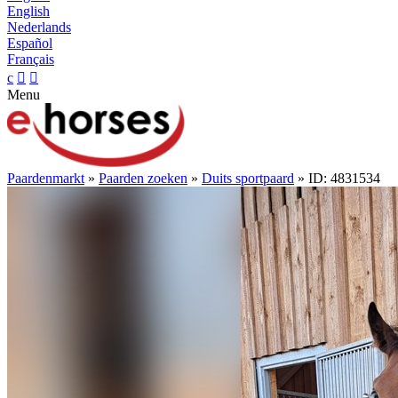
English
Nederlands
Español
Français
c


Menu
Paardenmarkt
»
Paarden zoeken
»
Duits sportpaard
» ID: 4831534