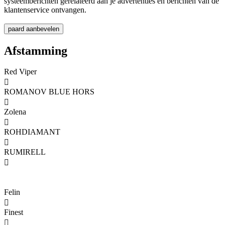
systeemberichten gerelateerd aan je advertenties en berichten van de
klantenservice ontvangen.
Afstamming
Red Viper

ROMANOV BLUE HORS

Zolena

ROHDIAMANT

RUMIRELL

Felin

Finest
