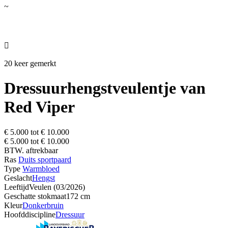
~

20 keer gemerkt
Dressuurhengstveulentje van
Red Viper
€ 5.000 tot € 10.000
€ 5.000 tot € 10.000
BTW. aftrekbaar
Ras
Duits sportpaard
Type
Warmbloed
Geslacht
Hengst
Leeftijd
Veulen (03/2026)
Geschatte stokmaat
172 cm
Kleur
Donkerbruin
Hoofddiscipline
Dressuur