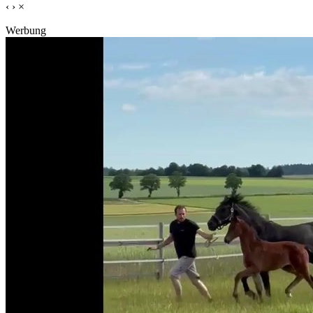
‹
›
×
Werbung