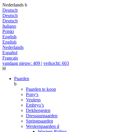
Nederlands
b
Deutsch
Deutsch
Deutsch
Italiano
Polski
English
English
Nederlands
Español
Français
vandaag nieuw: 409
|
verkocht: 603
H
Paarden
b
Paarden te koop
Pony's
Veulens
Embryo’s
Dekhengsten
Dressuurpaarden
Springpaarden
Westernpaarden
d
Western Riding