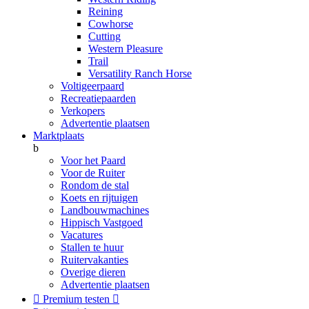
Reining
Cowhorse
Cutting
Western Pleasure
Trail
Versatility Ranch Horse
Voltigeerpaard
Recreatiepaarden
Verkopers
Advertentie plaatsen
Marktplaats
b
Voor het Paard
Voor de Ruiter
Rondom de stal
Koets en rijtuigen
Landbouwmachines
Hippisch Vastgoed
Vacatures
Stallen te huur
Ruitervakanties
Overige dieren
Advertentie plaatsen

Premium testen
