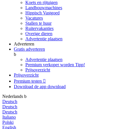
Koets en rijtuigen
Landbouwmachines
Hippisch Vastgoed
Vacatures
Stallen te huur
Ruitervakanties
Overige dieren
Advertentie plaatsen
Adverteren
Gratis adverteren
b
Advertentie plaatsen
Premium verkoper worden
Tipp!
Prijsoverzicht
Prijsoverzicht
Premium testen

Download de app
download
Nederlands
b
Deutsch
Deutsch
Deutsch
Italiano
Polski
English