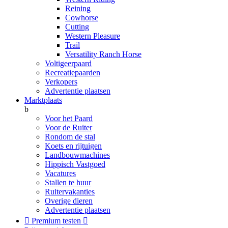
Reining
Cowhorse
Cutting
Western Pleasure
Trail
Versatility Ranch Horse
Voltigeerpaard
Recreatiepaarden
Verkopers
Advertentie plaatsen
Marktplaats
b
Voor het Paard
Voor de Ruiter
Rondom de stal
Koets en rijtuigen
Landbouwmachines
Hippisch Vastgoed
Vacatures
Stallen te huur
Ruitervakanties
Overige dieren
Advertentie plaatsen

Premium testen
