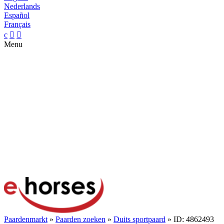
Nederlands
Español
Français
c


Menu
Paardenmarkt
»
Paarden zoeken
»
Duits sportpaard
» ID: 4862493