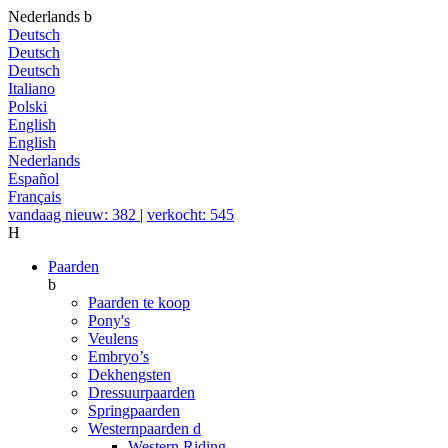
Nederlands
b
Deutsch
Deutsch
Deutsch
Italiano
Polski
English
English
Nederlands
Español
Français
vandaag nieuw: 382
|
verkocht: 545
H
Paarden
b
Paarden te koop
Pony's
Veulens
Embryo’s
Dekhengsten
Dressuurpaarden
Springpaarden
Westernpaarden
d
Western Riding