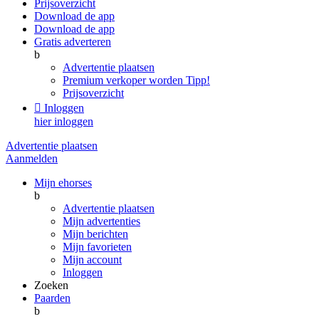
Prijsoverzicht
Download de app
Download de app
Gratis adverteren
b
Advertentie plaatsen
Premium verkoper worden
Tipp!
Prijsoverzicht

Inloggen
hier inloggen
Advertentie plaatsen
Aanmelden
Mijn ehorses
b
Advertentie plaatsen
Mijn advertenties
Mijn berichten
Mijn favorieten
Mijn account
Inloggen
Zoeken
Paarden
b