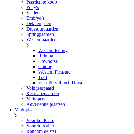
Paarden te koop
Pony's
Veulens
Embryo’s
Dekhengsten
Dressuurpaarden
Springpaarden
Westernpaarden
b
Western Riding
Reining
Cowhorse
Cutting
Western Pleasure
Trail
Versatility Ranch Horse
Voltigeerpaard
Recreatiepaarden
Verkopers
Advertentie plaatsen
Marktplaats
b
Voor het Paard
Voor de Ruiter
Rondom de stal