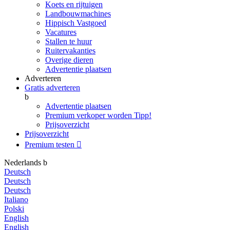
Koets en rijtuigen
Landbouwmachines
Hippisch Vastgoed
Vacatures
Stallen te huur
Ruitervakanties
Overige dieren
Advertentie plaatsen
Adverteren
Gratis adverteren
b
Advertentie plaatsen
Premium verkoper worden
Tipp!
Prijsoverzicht
Prijsoverzicht
Premium testen

Nederlands
b
Deutsch
Deutsch
Deutsch
Italiano
Polski
English
English