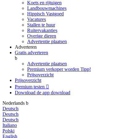
Koets en rijtuigen
Landbouwmachines
Hippisch Vastgoed
Vacatures
Stallen te huur
Ruitervakanties
Overige dieren
Advertentie plaatsen
Adverteren
Gratis adverteren
b
Advertentie plaatsen
Premium verkoper worden
Tipp!
Prijsoverzicht
Prijsoverzicht
Premium testen

Download de app
download
Nederlands
b
Deutsch
Deutsch
Deutsch
Italiano
Polski
English