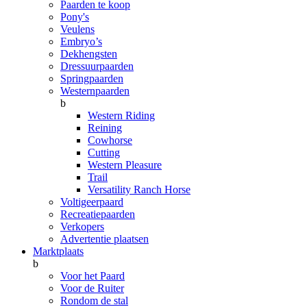
Paarden te koop
Pony's
Veulens
Embryo’s
Dekhengsten
Dressuurpaarden
Springpaarden
Westernpaarden
b
Western Riding
Reining
Cowhorse
Cutting
Western Pleasure
Trail
Versatility Ranch Horse
Voltigeerpaard
Recreatiepaarden
Verkopers
Advertentie plaatsen
Marktplaats
b
Voor het Paard
Voor de Ruiter
Rondom de stal