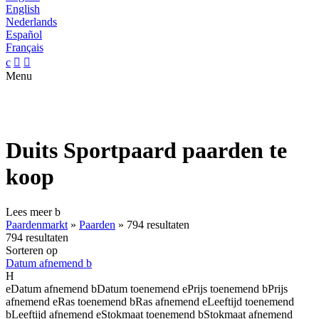
English
Nederlands
Español
Français
c


Menu
Duits Sportpaard paarden te
koop
Lees meer
b
Paardenmarkt
»
Paarden
»
794 resultaten
794 resultaten
Sorteren op
Datum afnemend
b
H
e
Datum afnemend
b
Datum toenemend
e
Prijs toenemend
b
Prijs
afnemend
e
Ras toenemend
b
Ras afnemend
e
Leeftijd toenemend
b
Leeftijd afnemend
e
Stokmaat toenemend
b
Stokmaat afnemend