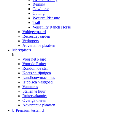
Reining
Cowhorse
Cutting
Western Pleasure
Trail
Versatility Ranch Horse
Voltigeerpaard
Recreatiepaarden
Verkopers
Advertentie plaatsen
Marktplaats
b
Voor het Paard
Voor de Ruiter
Rondom de stal
Koets en rijtuigen
Landbouwmachines
Hippisch Vastgoed
Vacatures
Stallen te huur
Ruitervakanties
Overige dieren
Advertentie plaatsen

Premium testen
