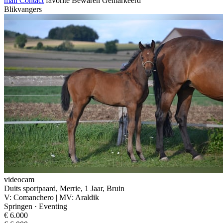
mail
Contact
favorite
Bewaren
Gemarkeerd
Blikvangers
videocam
Duits sportpaard, Merrie, 1 Jaar, Bruin
V: Comanchero | MV: Araldik
Springen · Eventing
€ 6.000