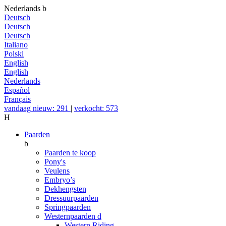
Nederlands
b
Deutsch
Deutsch
Deutsch
Italiano
Polski
English
English
Nederlands
Español
Français
vandaag nieuw: 291
|
verkocht: 573
H
Paarden
b
Paarden te koop
Pony's
Veulens
Embryo’s
Dekhengsten
Dressuurpaarden
Springpaarden
Westernpaarden
d
Western Riding