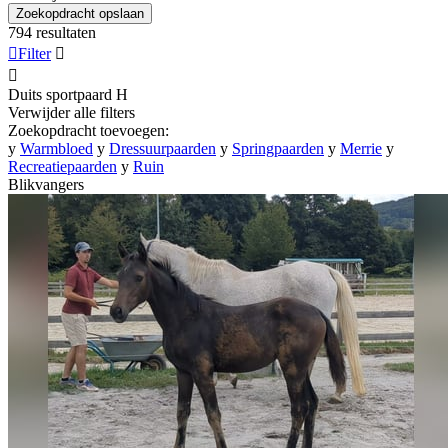
Zoekopdracht opslaan
794 resultaten

Filter


Duits sportpaard
H
Verwijder alle filters
Zoekopdracht toevoegen:
y
Warmbloed
y
Dressuurpaarden
y
Springpaarden
y
Merrie
y
Recreatiepaarden
y
Ruin
Blikvangers