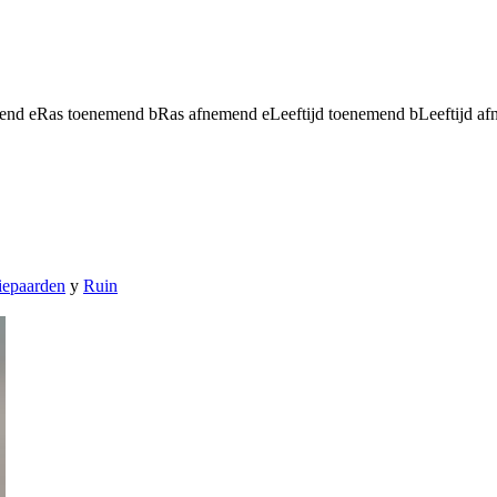
mend
e
Ras toenemend
b
Ras afnemend
e
Leeftijd toenemend
b
Leeftijd a
iepaarden
y
Ruin