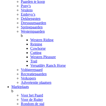
Paarden te koop
Pony's
Veulens
Embryo’s
Dekhengsten
Dressuurpaarden
Springpaarden
Westernpaarden
b
Western Riding
Reining
Cowhorse
Cutting
Western Pleasure
Trail
Versatility Ranch Horse
Voltigeerpaard
Recreatiepaarden
Verkopers
Advertentie plaatsen
Marktplaats
b
Voor het Paard
Voor de Ruiter
Rondom de stal