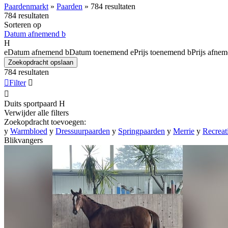
Paardenmarkt
»
Paarden
»
784 resultaten
784 resultaten
Sorteren op
Datum afnemend
b
H
e
Datum afnemend
b
Datum toenemend
e
Prijs toenemend
b
Prijs afne
Zoekopdracht opslaan
784 resultaten

Filter


Duits sportpaard
H
Verwijder alle filters
Zoekopdracht toevoegen:
y
Warmbloed
y
Dressuurpaarden
y
Springpaarden
y
Merrie
y
Recreat
Blikvangers