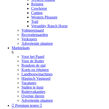
Reining
Cowhorse
Cutting
Western Pleasure
Trail
Versatility Ranch Horse
Voltigeerpaard
Recreatiepaarden
Verkopers
Advertentie plaatsen
Marktplaats
b
Voor het Paard
Voor de Ruiter
Rondom de stal
Koets en rijtuigen
Landbouwmachines
Hippisch Vastgoed
Vacatures
Stallen te huur
Ruitervakanties
Overige dieren
Advertentie plaatsen

Premium testen
