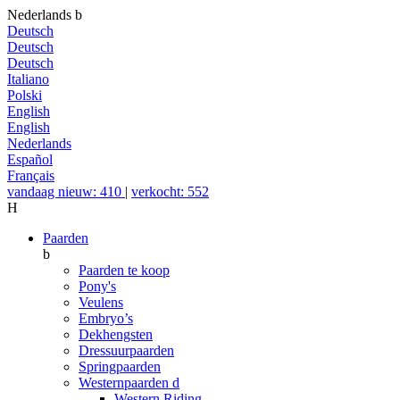
Nederlands
b
Deutsch
Deutsch
Deutsch
Italiano
Polski
English
English
Nederlands
Español
Français
vandaag nieuw: 410
|
verkocht: 552
H
Paarden
b
Paarden te koop
Pony's
Veulens
Embryo’s
Dekhengsten
Dressuurpaarden
Springpaarden
Westernpaarden
d
Western Riding