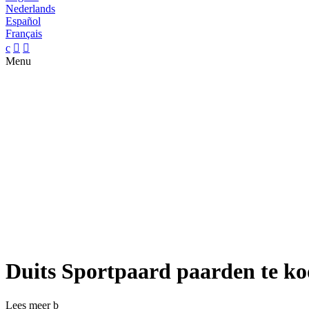
Nederlands
Español
Français
c


Menu
Duits Sportpaard paarden te k
Lees meer
b