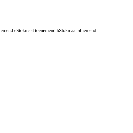
fnemend
e
Stokmaat toenemend
b
Stokmaat afnemend