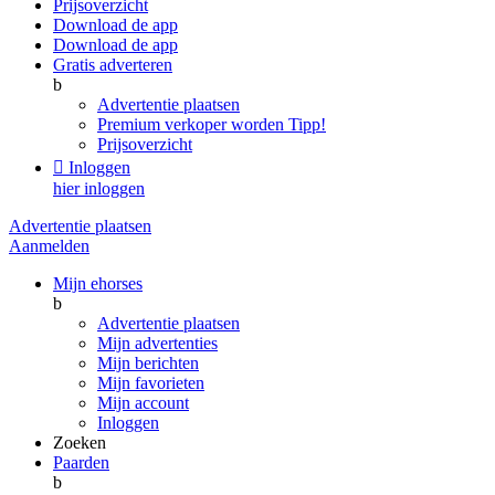
Prijsoverzicht
Download de app
Download de app
Gratis adverteren
b
Advertentie plaatsen
Premium verkoper worden
Tipp!
Prijsoverzicht

Inloggen
hier inloggen
Advertentie plaatsen
Aanmelden
Mijn ehorses
b
Advertentie plaatsen
Mijn advertenties
Mijn berichten
Mijn favorieten
Mijn account
Inloggen
Zoeken
Paarden
b