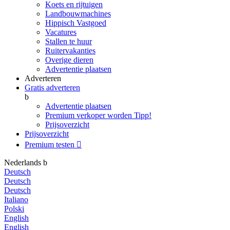
Koets en rijtuigen
Landbouwmachines
Hippisch Vastgoed
Vacatures
Stallen te huur
Ruitervakanties
Overige dieren
Advertentie plaatsen
Adverteren
Gratis adverteren
b
Advertentie plaatsen
Premium verkoper worden
Tipp!
Prijsoverzicht
Prijsoverzicht
Premium testen

Nederlands
b
Deutsch
Deutsch
Deutsch
Italiano
Polski
English
English