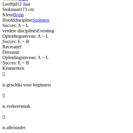
Leeftijd
12 Jaar
Stokmaat
173 cm
Kleur
Bruin
Hoofddiscipline
Springen
Succes: A ~ L
verdere disciplines
Eventing
Opleidingsniveau: A ~ L
Succes: E ~ B
Recreatief
Dressuur
Opleidingsniveau: A ~ L
Succes: E ~ B
Kenmerken

is geschikt voor beginners

is verkeersmak

is allrounder