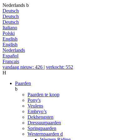
Nederlands
b
Deutsch
Deutsch
Deutsch
Italiano
Polski
English
English
Nederlands
Español
Français
vandaag nieuw: 426
|
verkocht: 552
H
Paarden
b
Paarden te koop
Pony's
Veulens
Embryo’s
Dekhengsten
Dressuurpaarden
Springpaarden
Westernpaarden
d
Western Riding