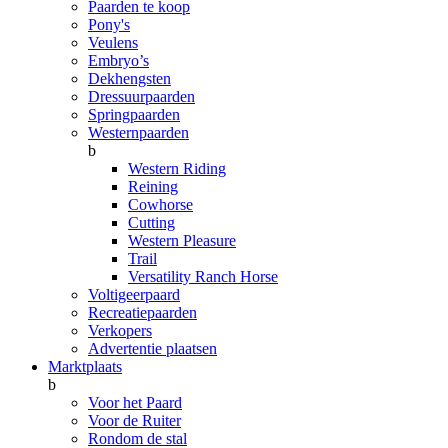
Paarden te koop
Pony's
Veulens
Embryo’s
Dekhengsten
Dressuurpaarden
Springpaarden
Westernpaarden
b
Western Riding
Reining
Cowhorse
Cutting
Western Pleasure
Trail
Versatility Ranch Horse
Voltigeerpaard
Recreatiepaarden
Verkopers
Advertentie plaatsen
Marktplaats
b
Voor het Paard
Voor de Ruiter
Rondom de stal