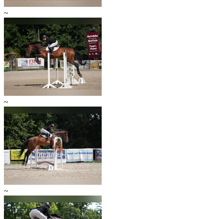
~
~
~