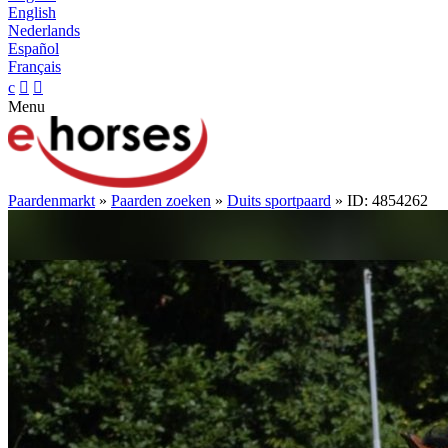
English
Nederlands
Español
Français
c


Menu
Paardenmarkt
»
Paarden zoeken
»
Duits sportpaard
» ID: 4854262