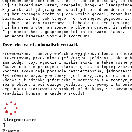
Gepresenteerd door een kleine ruiter in dressuur, sprin
Hij is bekend met water, greppels, hoog- en laagspringe
Hij werkt altijd graag en is altijd bereid om de ruiter
Bij het springen geeft hij een veilig gevoel, toont hij
Daarnaast is hij ook longeer- en springles gegeven, is 
Hij heeft al een ruiterbewijs behaald met een leerling 
Hij kan een grote man zonder problemen dragen, is zeker
Zijn moeder heeft gesprongen tot in de zware klasse.  

Een echte kameraad voor elk avontuur!
Deze tekst werd automatisch vertaald.
Zrównoważony, zamożny wałach o wyjątkowym temperamencie
Prezentowany przez młodą jeźdźnię w ujeżdżeniu, skokach
Zna wodę, rowy, wysokie i niskie skoki, a także różne p
Zawsze chętnie pracuje i stara się jak najlepiej zrozum
Podczas skoku daje poczucie bezpieczeństwa, jednocześni
Był również używany w lonży, jest przyjazny dzieciom i 
Zdobył już odznakę jeździecką z uczennicą i w zeszłym r
Bez problemu znosi dużego jeźdźca, jest pewny w terenie
Jego matka startowała w skokach aż do klasy S (zaawanso
Prawdziwy kompan na każde przygody!
Ik ben geïnteresseerd

Bewaren