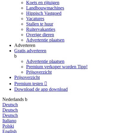
Koets en rijtuigen
Landbouwmachines
Hippisch Vastgoed
Vacatures
Stallen te huur
Ruitervakanties
Overige dieren
Advertentie plaatsen
Adverteren
Gratis adverteren
b
Advertentie plaatsen
Premium verkoper worden
Tipp!
Prijsoverzicht
Prijsoverzicht
Premium testen

Download de app
download
Nederlands
b
Deutsch
Deutsch
Deutsch
Italiano
Polski
English