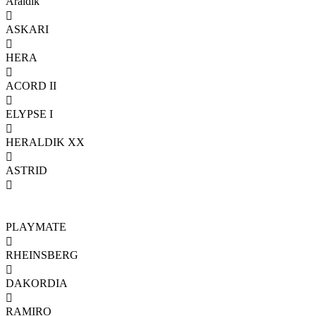
Araldik

ASKARI

HERA

ACORD II

ELYPSE I

HERALDIK XX

ASTRID

PLAYMATE

RHEINSBERG

DAKORDIA

RAMIRO