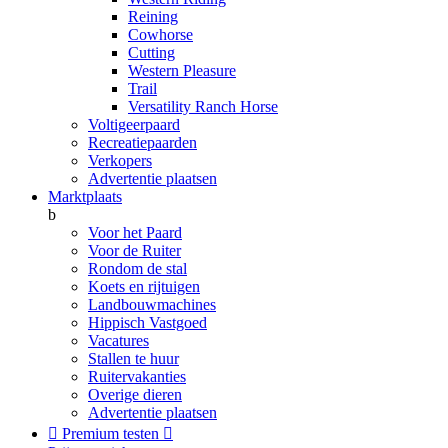
Reining
Cowhorse
Cutting
Western Pleasure
Trail
Versatility Ranch Horse
Voltigeerpaard
Recreatiepaarden
Verkopers
Advertentie plaatsen
Marktplaats
b
Voor het Paard
Voor de Ruiter
Rondom de stal
Koets en rijtuigen
Landbouwmachines
Hippisch Vastgoed
Vacatures
Stallen te huur
Ruitervakanties
Overige dieren
Advertentie plaatsen

Premium testen
