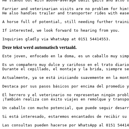
He stands out with above-average basic gaits and also sh
Farrier and veterinarian visits are no problem for him! 
He also handles trailer and transporter rides with ease.
A horse full of potential, still needing further trainin
If interested, we look forward to hearing from you.

Inquiries gladly via WhatsApp at 0151 54414553.
Deze tekst werd automatisch vertaald.
Este joven, enfocado en la doma, es un caballo muy simp
Es un compañero muy dulce y cariñoso en el trato diario.
Durante el cepillado, el montaje y la brida, siempre se 
Actualmente, ya se está iniciando suavemente en la monta
Destaca por sus pasos básicos por encima del promedio y 
El herrero y el veterinario no representan ningún proble
¡También realiza con éxito viajes en remolque y transport
Un caballo con mucho potencial, que puede seguir desarro
Si está interesado, estaremos encantados de recibir su co
Las consultas pueden hacerse por WhatsApp al 0151 54414