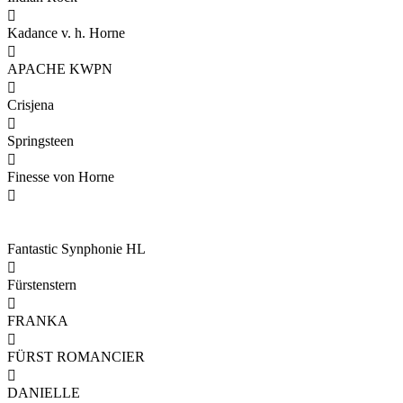

Kadance v. h. Horne

APACHE KWPN

Crisjena

Springsteen

Finesse von Horne

Fantastic Synphonie HL

Fürstenstern

FRANKA

FÜRST ROMANCIER

DANIELLE