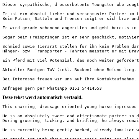
Dieser sympathische, dressurbetonte Youngster überzeugt
Er ist ein absolut lieber und verschmuster Partner im tä
Beim Putzen, Satteln und Trensen zeigt er sich brav und u
Er wird gerade schonend angeritten und geht bereits in S
Sogar beim Freispringen ist er sehr geschickt, motiviert
Schmied sowie Tierarzt stellen für ihn kein Problem dar!
Hänger- bzw. Transporter - Fahrten meistert er mit Bravou
Ein Pferd mit viel Potenzial, das noch weiter gefördert 
Aktueller Röntgen-TüV (inkl. Rücken) ohne Befund liegt vo
Bei Interesse freuen wir uns auf Ihre Kontaktaufnahme.

Anfragen gern per WhatsApp 0151 54414553
Deze tekst werd automatisch vertaald.
This charming, dressage-oriented young horse impresses w
He is an absolutely sweet and affectionate partner in da
During grooming, tacking, and bridling, he always remains
He is currently being gently backed, already familiar wi