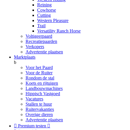
Reining
Cowhorse
Cutting
Western Pleasure
Trail
Versatility Ranch Horse
Voltigeerpaard
Recreatiepaarden
Verkopers
Advertentie plaatsen
Marktplaats
b
Voor het Paard
Voor de Ruiter
Rondom de stal
Koets en rijtuigen
Landbouwmachines
Hippisch Vastgoed
Vacatures
Stallen te huur
Ruitervakanties
Overige dieren
Advertentie plaatsen

Premium testen
