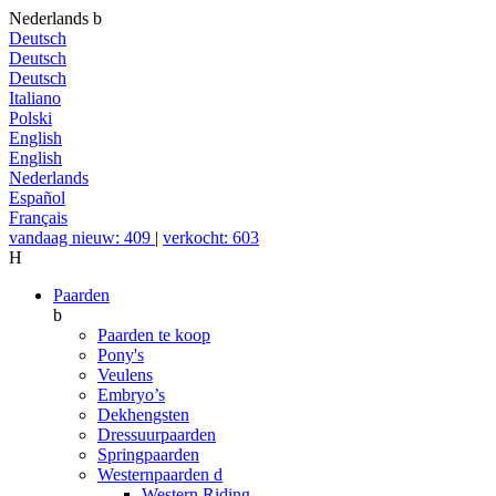
Nederlands
b
Deutsch
Deutsch
Deutsch
Italiano
Polski
English
English
Nederlands
Español
Français
vandaag nieuw: 409
|
verkocht: 603
H
Paarden
b
Paarden te koop
Pony's
Veulens
Embryo’s
Dekhengsten
Dressuurpaarden
Springpaarden
Westernpaarden
d
Western Riding