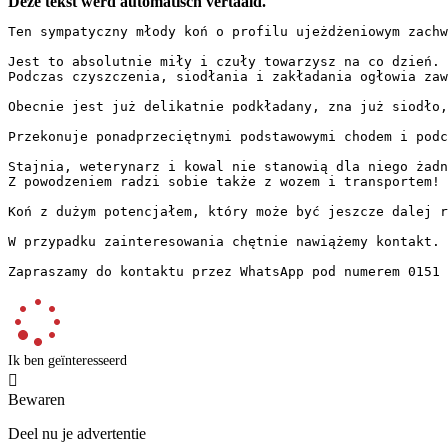
Deze tekst werd automatisch vertaald.
Ten sympatyczny młody koń o profilu ujeżdżeniowym zachwy
Jest to absolutnie miły i czuły towarzysz na co dzień. 

Podczas czyszczenia, siodłania i zakładania ogłowia zaws
Obecnie jest już delikatnie podkładany, zna już siodło, o
Przekonuje ponadprzeciętnymi podstawowymi chodem i podcz
Stajnia, weterynarz i kowal nie stanowią dla niego żadne
Z powodzeniem radzi sobie także z wozem i transportem!

Koń z dużym potencjałem, który może być jeszcze dalej ro
W przypadku zainteresowania chętnie nawiążemy kontakt.

Zapraszamy do kontaktu przez WhatsApp pod numerem 0151 
Ik ben geïnteresseerd

Bewaren
Deel nu je advertentie