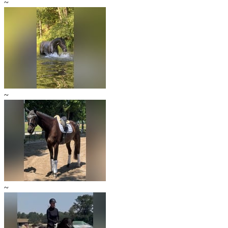
~
~
~