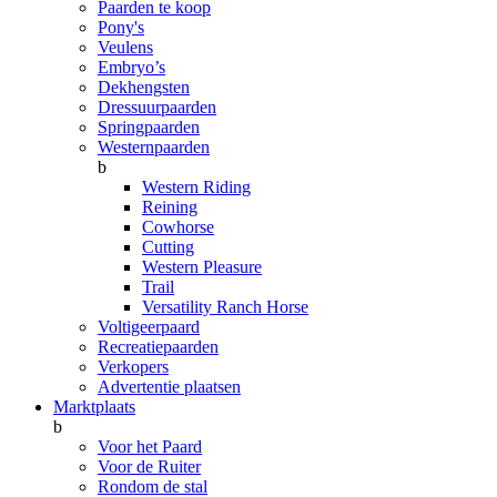
Paarden te koop
Pony's
Veulens
Embryo’s
Dekhengsten
Dressuurpaarden
Springpaarden
Westernpaarden
b
Western Riding
Reining
Cowhorse
Cutting
Western Pleasure
Trail
Versatility Ranch Horse
Voltigeerpaard
Recreatiepaarden
Verkopers
Advertentie plaatsen
Marktplaats
b
Voor het Paard
Voor de Ruiter
Rondom de stal