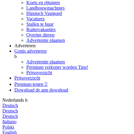
Koets en rijtuigen
Landbouwmachines
Hippisch Vastgoed
Vacatures
Stallen te huur
Ruitervakanties
Overige dieren
Advertentie plaatsen
Adverteren
Gratis adverteren
b
Advertentie plaatsen
Premium verkoper worden
Tipp!
Prijsoverzicht
Prijsoverzicht
Premium testen

Download de app
download
Nederlands
b
Deutsch
Deutsch
Deutsch
Italiano
Polski
English