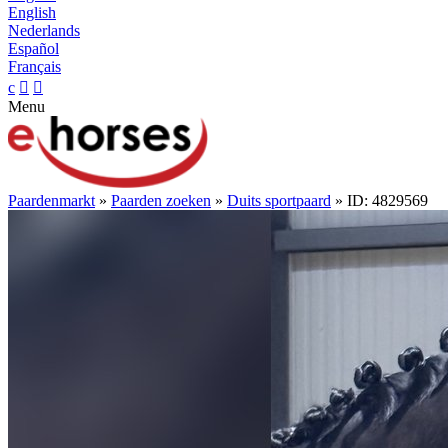
English
Nederlands
Español
Français
c


Menu
Paardenmarkt
»
Paarden zoeken
»
Duits sportpaard
» ID: 4829569