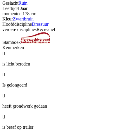
Geslacht
Ruin
Leeftijd
4 Jaar
momenteel
178 cm
Kleur
Zwartbruin
Hoofddiscipline
Dressuur
verdere disciplines
Recreatief
Stamboek
Kenmerken

is licht bereden

Is gelongeerd

heeft grondwerk gedaan

is braaf op trailer