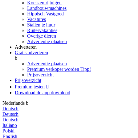
Koets en rijtuigen
Landbouwmachines
Hippisch Vastgoed
Vacatures
Stallen te huur
Ruitervakanties
Overige dieren
Advertentie plaatsen
Adverteren
Gratis adverteren
b
Advertentie plaatsen
Premium verkoper worden
Tipp!
Prijsoverzicht
Prijsoverzicht
Premium testen

Download de app
download
Nederlands
b
Deutsch
Deutsch
Deutsch
Italiano
Polski
English