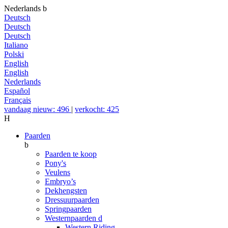
Nederlands
b
Deutsch
Deutsch
Deutsch
Italiano
Polski
English
English
Nederlands
Español
Français
vandaag nieuw: 496
|
verkocht: 425
H
Paarden
b
Paarden te koop
Pony's
Veulens
Embryo’s
Dekhengsten
Dressuurpaarden
Springpaarden
Westernpaarden
d
Western Riding