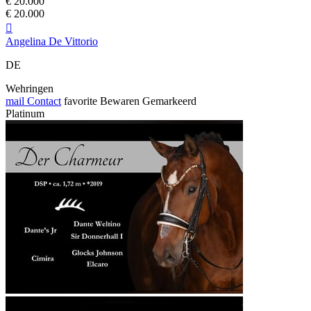
€ 20.000
€ 20.000

Angelina De Vittorio
DE
Wehringen
mail
Contact
favorite
Bewaren
Gemarkeerd
Platinum