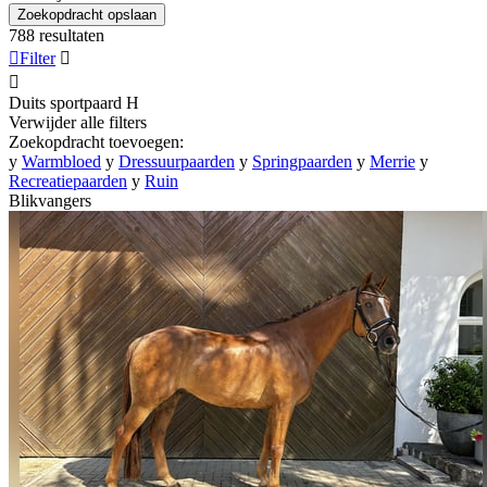
Zoekopdracht opslaan
788 resultaten

Filter


Duits sportpaard
H
Verwijder alle filters
Zoekopdracht toevoegen:
y
Warmbloed
y
Dressuurpaarden
y
Springpaarden
y
Merrie
y
Recreatiepaarden
y
Ruin
Blikvangers