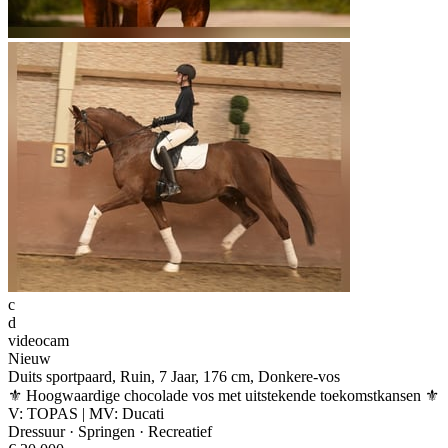
c
d
videocam
Nieuw
Duits sportpaard, Ruin, 7 Jaar, 176 cm, Donkere-vos
⚜️ Hoogwaardige chocolade vos met uitstekende toekomstkansen ⚜️
V: TOPAS | MV: Ducati
Dressuur · Springen · Recreatief