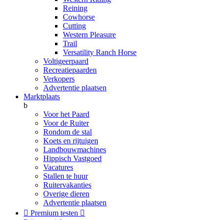
Reining
Cowhorse
Cutting
Western Pleasure
Trail
Versatility Ranch Horse
Voltigeerpaard
Recreatiepaarden
Verkopers
Advertentie plaatsen
Marktplaats
b
Voor het Paard
Voor de Ruiter
Rondom de stal
Koets en rijtuigen
Landbouwmachines
Hippisch Vastgoed
Vacatures
Stallen te huur
Ruitervakanties
Overige dieren
Advertentie plaatsen

Premium testen
