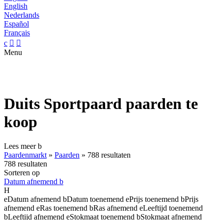
English
Nederlands
Español
Français
c


Menu
Duits Sportpaard paarden te
koop
Lees meer
b
Paardenmarkt
»
Paarden
»
788 resultaten
788 resultaten
Sorteren op
Datum afnemend
b
H
e
Datum afnemend
b
Datum toenemend
e
Prijs toenemend
b
Prijs
afnemend
e
Ras toenemend
b
Ras afnemend
e
Leeftijd toenemend
b
Leeftijd afnemend
e
Stokmaat toenemend
b
Stokmaat afnemend