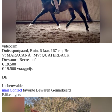
videocam
Duits sportpaard, Ruin, 6 Jaar, 167 cm, Bruin
V: MARACANÀ | MV: QUATERBACK
Dressuur · Recreatief
€ 19.500
€ 19.500 vraagprijs
DE
Liebenwalde
mail
Contact
favorite
Bewaren
Gemarkeerd
Blikvangers