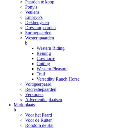
Paarden te koop
Pony's
Veulens
Embryo’s
Dekhengsten
Dressuurpaarden
Springpaarden
Westernpaarden
b
Western Riding
Reining
Cowhorse
Cutting
Western Pleasure
Trail
Versatility Ranch Horse
Voltigeerpaard
Recreatiepaarden
Verkopers
Advertentie plaatsen
Marktplaats
b
Voor het Paard
Voor de Ruiter
Rondom de stal