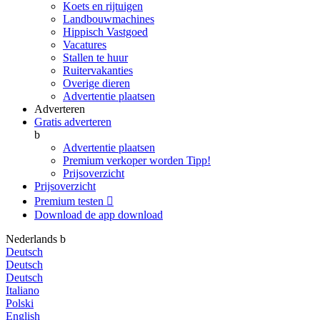
Koets en rijtuigen
Landbouwmachines
Hippisch Vastgoed
Vacatures
Stallen te huur
Ruitervakanties
Overige dieren
Advertentie plaatsen
Adverteren
Gratis adverteren
b
Advertentie plaatsen
Premium verkoper worden
Tipp!
Prijsoverzicht
Prijsoverzicht
Premium testen

Download de app
download
Nederlands
b
Deutsch
Deutsch
Deutsch
Italiano
Polski
English