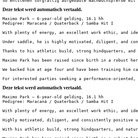
So entstehen sorgfältig aufgebaute Nachwuchspferde mit
Deze tekst werd automatisch vertaald.
Maximo Park – 6-year-old gelding, 16.1 hh  

Pedigree: Maracaná / Quaterback / Samba Hit I

With plenty of energy, an excellent work ethic, and idea
Under saddle, he is highly motivated, diligent, and con
Thanks to his athletic build, strong hindquarters, and 
Maximo Park has been raised since birth in a robust herd
We backed him at age four and have been training him ca
For interested parties seeking a performance-oriented, 
Deze tekst werd automatisch vertaald.
Maximo Park – 6-year-old gelding, 16.1 hh  

Pedigree: Maracaná / Quaterback / Samba Hit I  

With plenty of energy, an excellent work ethic, and idea
Highly motivated, diligent, and consistently positive u
With his athletic build, strong hindquarters, and natur