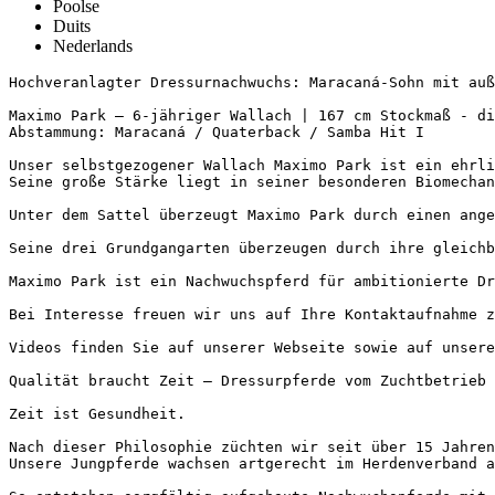
Poolse
Duits
Nederlands
Hochveranlagter Dressurnachwuchs: Maracaná-Sohn mit auße
Maximo Park – 6-jähriger Wallach | 167 cm Stockmaß - dir
Abstammung: Maracaná / Quaterback / Samba Hit I

Unser selbstgezogener Wallach Maximo Park ist ein ehrli
Seine große Stärke liegt in seiner besonderen Biomechan
Unter dem Sattel überzeugt Maximo Park durch einen ange
Seine drei Grundgangarten überzeugen durch ihre gleichb
Maximo Park ist ein Nachwuchspferd für ambitionierte Dr
Bei Interesse freuen wir uns auf Ihre Kontaktaufnahme zu
Videos finden Sie auf unserer Webseite sowie auf unserem
Qualität braucht Zeit – Dressurpferde vom Zuchtbetrieb Ei
Zeit ist Gesundheit.

Nach dieser Philosophie züchten wir seit über 15 Jahren
Unsere Jungpferde wachsen artgerecht im Herdenverband a