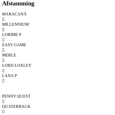
Afstamming
MARACANÀ

MILLENNIUM

LORIME P

EASY GAME

MERLE

LORD LOXLEY

LANA P

PENNY QUEST

QUATERBACK
