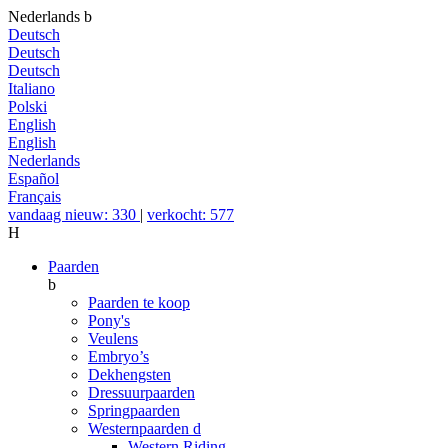
Nederlands
b
Deutsch
Deutsch
Deutsch
Italiano
Polski
English
English
Nederlands
Español
Français
vandaag nieuw: 330
|
verkocht: 577
H
Paarden
b
Paarden te koop
Pony's
Veulens
Embryo’s
Dekhengsten
Dressuurpaarden
Springpaarden
Westernpaarden
d
Western Riding