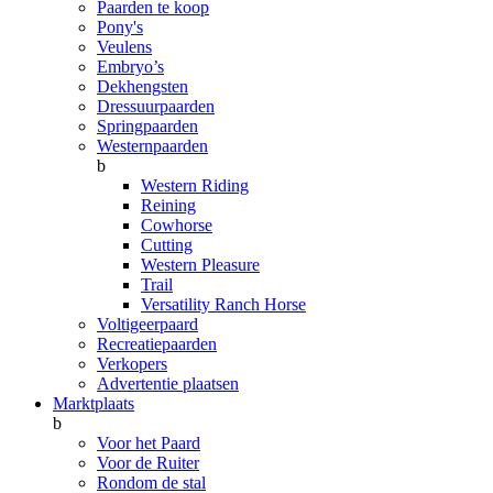
Paarden te koop
Pony's
Veulens
Embryo’s
Dekhengsten
Dressuurpaarden
Springpaarden
Westernpaarden
b
Western Riding
Reining
Cowhorse
Cutting
Western Pleasure
Trail
Versatility Ranch Horse
Voltigeerpaard
Recreatiepaarden
Verkopers
Advertentie plaatsen
Marktplaats
b
Voor het Paard
Voor de Ruiter
Rondom de stal