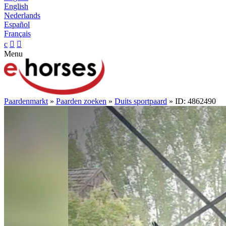
English
Nederlands
Español
Français
c


Menu
Paardenmarkt
»
Paarden zoeken
»
Duits sportpaard
» ID: 4862490