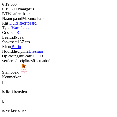
€ 19.500
€ 19.500 vraagprijs
BTW. aftrekbaar
Naam paard
Maximo Park
Ras
Duits sportpaard
Type
Warmbloed
Geslacht
Ruin
Leeftijd
6 Jaar
Stokmaat
167 cm
Kleur
Bruin
Hoofddiscipline
Dressuur
Opleidingsniveau: E ~ B
verdere disciplines
Recreatief
Stamboek
Kenmerken

is licht bereden

is verkeersmak