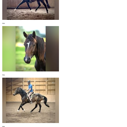
~
~
~