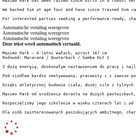
Maximo Park has been raised since birth in a robust her
We backed him at age four and have since trained him ca
For interested parties seeking a performance-ready, cha
Automatische vertaling weergeven
Automatische vertaling weergeven
Automatische vertaling weergeven
Deze tekst werd automatisch vertaald.
Maximo Park – 6-letni wałach, wzrost 167 cm  

Rodowód: Maracaná / Quaterback / Samba Hit I  

Z dużą energią, doskonałym nastawieniem do pracy i najl
Pod siodłem bardzo zmotywowany, pracowity i z zawsze po
Dzięki atletycznej budowie ciała, dużej sile z tylnych 
Maximo Park od urodzenia dorasta na dużych pastwiskach, 
Rozpoczęliśmy jego szkolenie w wieku czterech lat i od 
Dla osób zainteresowanych poszukujących ambitnego, char