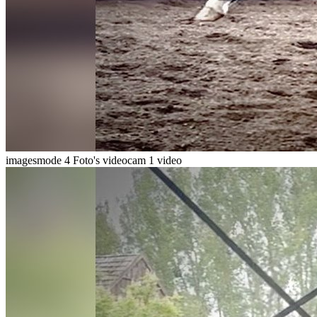
imagesmode
4 Foto's
videocam
1 video