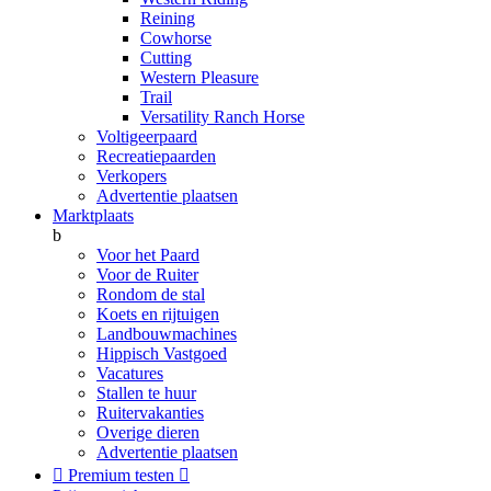
Reining
Cowhorse
Cutting
Western Pleasure
Trail
Versatility Ranch Horse
Voltigeerpaard
Recreatiepaarden
Verkopers
Advertentie plaatsen
Marktplaats
b
Voor het Paard
Voor de Ruiter
Rondom de stal
Koets en rijtuigen
Landbouwmachines
Hippisch Vastgoed
Vacatures
Stallen te huur
Ruitervakanties
Overige dieren
Advertentie plaatsen

Premium testen
