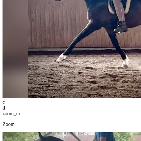
c
d
zoom_in
Zoom