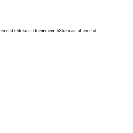
fnemend
e
Stokmaat toenemend
b
Stokmaat afnemend