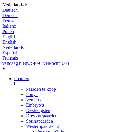
Nederlands
b
Deutsch
Deutsch
Deutsch
Italiano
Polski
English
English
Nederlands
Español
Français
vandaag nieuw: 409
|
verkocht: 603
H
Paarden
b
Paarden te koop
Pony's
Veulens
Embryo’s
Dekhengsten
Dressuurpaarden
Springpaarden
Westernpaarden
d
Western Riding