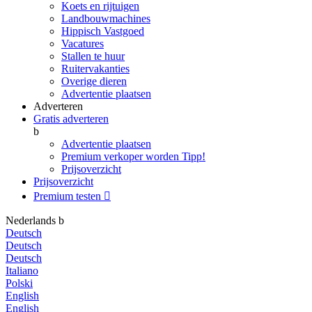
Koets en rijtuigen
Landbouwmachines
Hippisch Vastgoed
Vacatures
Stallen te huur
Ruitervakanties
Overige dieren
Advertentie plaatsen
Adverteren
Gratis adverteren
b
Advertentie plaatsen
Premium verkoper worden
Tipp!
Prijsoverzicht
Prijsoverzicht
Premium testen

Nederlands
b
Deutsch
Deutsch
Deutsch
Italiano
Polski
English
English