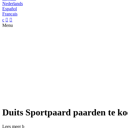
Nederlands
Español
Français
c


Menu
Duits Sportpaard paarden te k
Lees meer
b