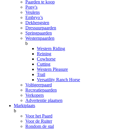
Paarden te koop
Pony's
Veulens
Embryo’s
Dekhengsten
Dressuurpaarden
Springpaarden
Westernpaarden
b
Western Riding
Reining
Cowhorse
Cutting
Western Pleasure
Trail
Versatility Ranch Horse
Voltigeerpaard
Recreatiepaarden
Verkopers
Advertentie plaatsen
Marktplaats
b
Voor het Paard
Voor de Ruiter
Rondom de stal