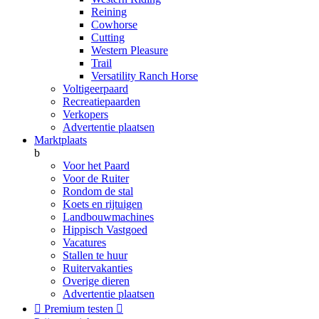
Reining
Cowhorse
Cutting
Western Pleasure
Trail
Versatility Ranch Horse
Voltigeerpaard
Recreatiepaarden
Verkopers
Advertentie plaatsen
Marktplaats
b
Voor het Paard
Voor de Ruiter
Rondom de stal
Koets en rijtuigen
Landbouwmachines
Hippisch Vastgoed
Vacatures
Stallen te huur
Ruitervakanties
Overige dieren
Advertentie plaatsen

Premium testen
