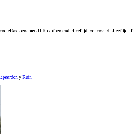
mend
e
Ras toenemend
b
Ras afnemend
e
Leeftijd toenemend
b
Leeftijd a
iepaarden
y
Ruin