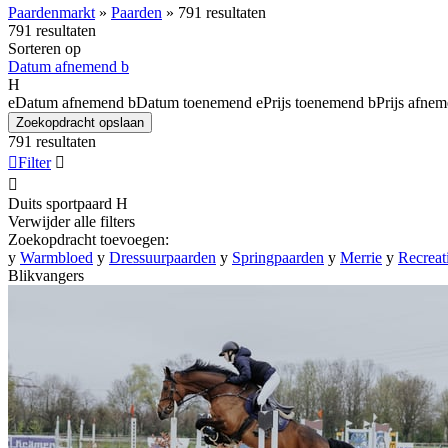
Paardenmarkt
»
Paarden
»
791 resultaten
791 resultaten
Sorteren op
Datum afnemend
b
H
e
Datum afnemend
b
Datum toenemend
e
Prijs toenemend
b
Prijs afne
Zoekopdracht opslaan
791 resultaten

Filter


Duits sportpaard
H
Verwijder alle filters
Zoekopdracht toevoegen:
y
Warmbloed
y
Dressuurpaarden
y
Springpaarden
y
Merrie
y
Recreat
Blikvangers