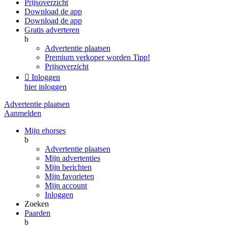
Prijsoverzicht
Download de app
Download de app
Gratis adverteren
b
Advertentie plaatsen
Premium verkoper worden
Tipp!
Prijsoverzicht

Inloggen
hier inloggen
Advertentie plaatsen
Aanmelden
Mijn ehorses
b
Advertentie plaatsen
Mijn advertenties
Mijn berichten
Mijn favorieten
Mijn account
Inloggen
Zoeken
Paarden
b