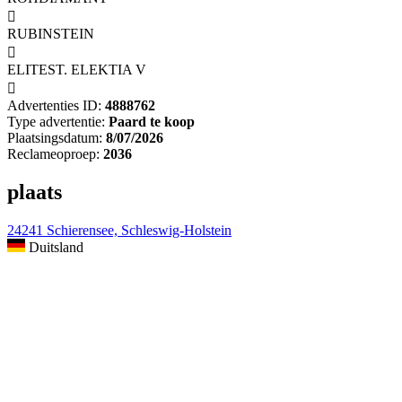

RUBINSTEIN

ELITEST. ELEKTIA V

Advertenties ID:
4888762
Type advertentie:
Paard te koop
Plaatsingsdatum:
8/07/2026
Reclameoproep:
2036
plaats
24241 Schierensee, Schleswig-Holstein
Duitsland