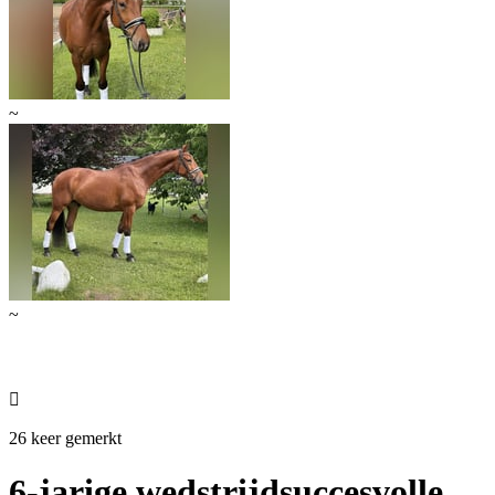
~
~

26 keer gemerkt
6-jarige wedstrijdsuccesvolle