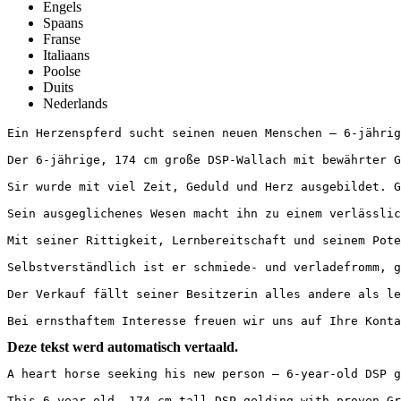
Engels
Spaans
Franse
Italiaans
Poolse
Duits
Nederlands
Ein Herzenspferd sucht seinen neuen Menschen – 6-jährige
Der 6-jährige, 174 cm große DSP-Wallach mit bewährter G
Sir wurde mit viel Zeit, Geduld und Herz ausgebildet. G
Sein ausgeglichenes Wesen macht ihn zu einem verlässlic
Mit seiner Rittigkeit, Lernbereitschaft und seinem Pote
Selbstverständlich ist er schmiede- und verladefromm, ge
Der Verkauf fällt seiner Besitzerin alles andere als le
Bei ernsthaftem Interesse freuen wir uns auf Ihre Konta
Deze tekst werd automatisch vertaald.
A heart horse seeking his new person – 6-year-old DSP ge
This 6-year-old, 174 cm tall DSP gelding with proven Gr