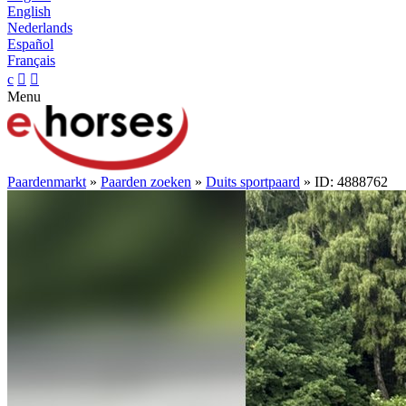
English
Nederlands
Español
Français
c


Menu
Paardenmarkt
»
Paarden zoeken
»
Duits sportpaard
» ID: 4888762