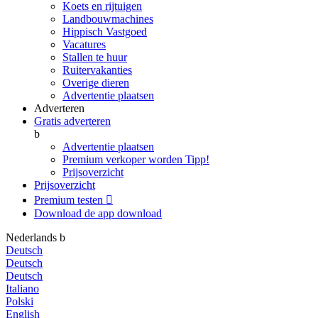
Koets en rijtuigen
Landbouwmachines
Hippisch Vastgoed
Vacatures
Stallen te huur
Ruitervakanties
Overige dieren
Advertentie plaatsen
Adverteren
Gratis adverteren
b
Advertentie plaatsen
Premium verkoper worden
Tipp!
Prijsoverzicht
Prijsoverzicht
Premium testen

Download de app
download
Nederlands
b
Deutsch
Deutsch
Deutsch
Italiano
Polski
English