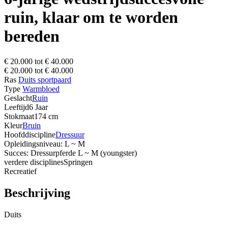
ruin, klaar om te worden
bereden
€ 20.000 tot € 40.000
€ 20.000 tot € 40.000
Ras
Duits sportpaard
Type
Warmbloed
Geslacht
Ruin
Leeftijd
6 Jaar
Stokmaat
174 cm
Kleur
Bruin
Hoofddiscipline
Dressuur
Opleidingsniveau: L ~ M
Succes: Dressurpferde L ~ M (youngster)
verdere disciplines
Springen
Recreatief
Beschrijving
Duits