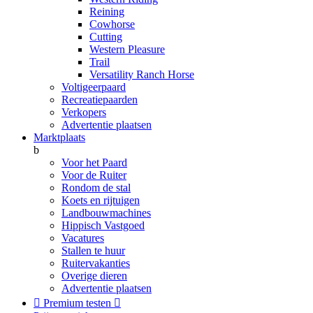
Reining
Cowhorse
Cutting
Western Pleasure
Trail
Versatility Ranch Horse
Voltigeerpaard
Recreatiepaarden
Verkopers
Advertentie plaatsen
Marktplaats
b
Voor het Paard
Voor de Ruiter
Rondom de stal
Koets en rijtuigen
Landbouwmachines
Hippisch Vastgoed
Vacatures
Stallen te huur
Ruitervakanties
Overige dieren
Advertentie plaatsen

Premium testen
