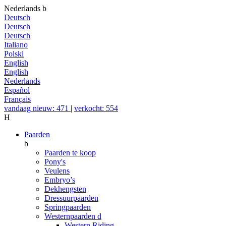
Nederlands
b
Deutsch
Deutsch
Deutsch
Italiano
Polski
English
English
Nederlands
Español
Français
vandaag nieuw: 471
|
verkocht: 554
H
Paarden
b
Paarden te koop
Pony's
Veulens
Embryo’s
Dekhengsten
Dressuurpaarden
Springpaarden
Westernpaarden
d
Western Riding