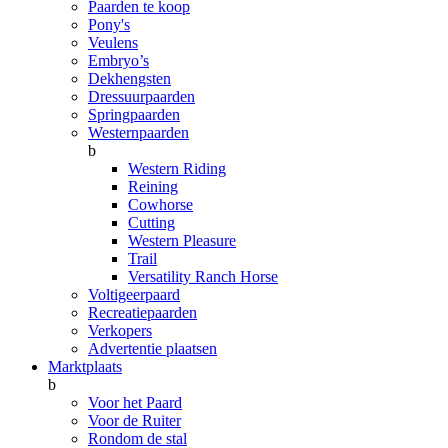
Paarden te koop
Pony's
Veulens
Embryo’s
Dekhengsten
Dressuurpaarden
Springpaarden
Westernpaarden
b
Western Riding
Reining
Cowhorse
Cutting
Western Pleasure
Trail
Versatility Ranch Horse
Voltigeerpaard
Recreatiepaarden
Verkopers
Advertentie plaatsen
Marktplaats
b
Voor het Paard
Voor de Ruiter
Rondom de stal