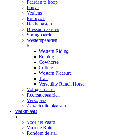
Paarden te koop
Pony's
Veulens
Embryo’s
Dekhengsten
Dressuurpaarden
Springpaarden
Westernpaarden
b
Western Riding
Reining
Cowhorse
Cutting
Western Pleasure
Trail
Versatility Ranch Horse
Voltigeerpaard
Recreatiepaarden
Verkopers
Advertentie plaatsen
Marktplaats
b
Voor het Paard
Voor de Ruiter
Rondom de stal