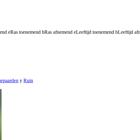
mend
e
Ras toenemend
b
Ras afnemend
e
Leeftijd toenemend
b
Leeftijd a
iepaarden
y
Ruin