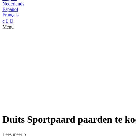
Nederlands
Español
Français
c


Menu
Duits Sportpaard paarden te k
Lees meer
b