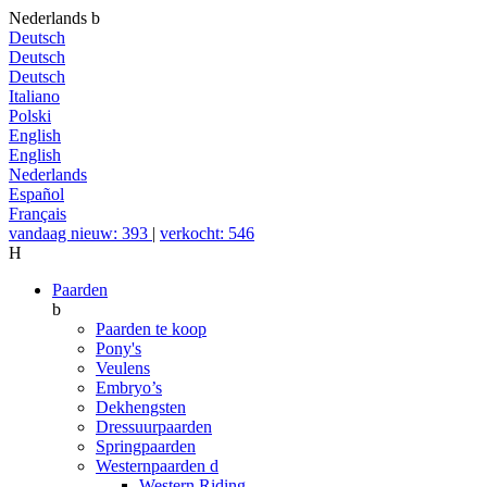
Nederlands
b
Deutsch
Deutsch
Deutsch
Italiano
Polski
English
English
Nederlands
Español
Français
vandaag nieuw: 393
|
verkocht: 546
H
Paarden
b
Paarden te koop
Pony's
Veulens
Embryo’s
Dekhengsten
Dressuurpaarden
Springpaarden
Westernpaarden
d
Western Riding