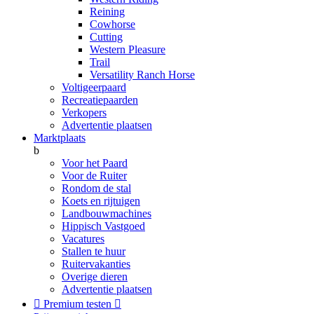
Reining
Cowhorse
Cutting
Western Pleasure
Trail
Versatility Ranch Horse
Voltigeerpaard
Recreatiepaarden
Verkopers
Advertentie plaatsen
Marktplaats
b
Voor het Paard
Voor de Ruiter
Rondom de stal
Koets en rijtuigen
Landbouwmachines
Hippisch Vastgoed
Vacatures
Stallen te huur
Ruitervakanties
Overige dieren
Advertentie plaatsen

Premium testen
