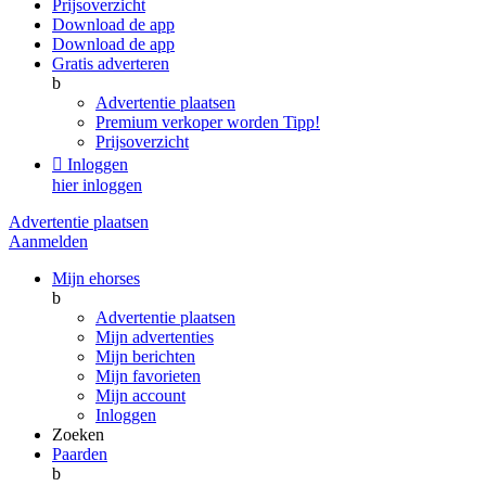
Prijsoverzicht
Download de app
Download de app
Gratis adverteren
b
Advertentie plaatsen
Premium verkoper worden
Tipp!
Prijsoverzicht

Inloggen
hier inloggen
Advertentie plaatsen
Aanmelden
Mijn ehorses
b
Advertentie plaatsen
Mijn advertenties
Mijn berichten
Mijn favorieten
Mijn account
Inloggen
Zoeken
Paarden
b