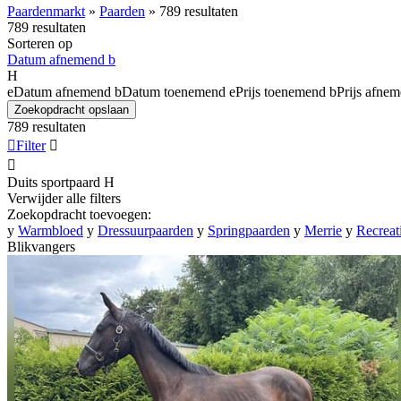
Paardenmarkt
»
Paarden
»
789 resultaten
789 resultaten
Sorteren op
Datum afnemend
b
H
e
Datum afnemend
b
Datum toenemend
e
Prijs toenemend
b
Prijs afne
Zoekopdracht opslaan
789 resultaten

Filter


Duits sportpaard
H
Verwijder alle filters
Zoekopdracht toevoegen:
y
Warmbloed
y
Dressuurpaarden
y
Springpaarden
y
Merrie
y
Recreat
Blikvangers