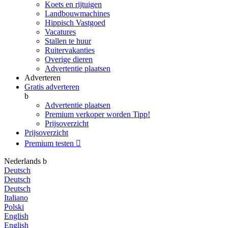
Koets en rijtuigen
Landbouwmachines
Hippisch Vastgoed
Vacatures
Stallen te huur
Ruitervakanties
Overige dieren
Advertentie plaatsen
Adverteren
Gratis adverteren
b
Advertentie plaatsen
Premium verkoper worden
Tipp!
Prijsoverzicht
Prijsoverzicht
Premium testen

Nederlands
b
Deutsch
Deutsch
Deutsch
Italiano
Polski
English
English