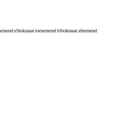
fnemend
e
Stokmaat toenemend
b
Stokmaat afnemend