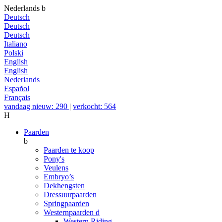
Nederlands
b
Deutsch
Deutsch
Deutsch
Italiano
Polski
English
English
Nederlands
Español
Français
vandaag nieuw: 290
|
verkocht: 564
H
Paarden
b
Paarden te koop
Pony's
Veulens
Embryo’s
Dekhengsten
Dressuurpaarden
Springpaarden
Westernpaarden
d
Western Riding