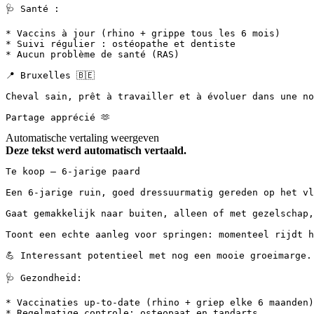
🩺 Santé :

* Vaccins à jour (rhino + grippe tous les 6 mois)

* Suivi régulier : ostéopathe et dentiste

* Aucun problème de santé (RAS)

📍 Bruxelles 🇧🇪

Cheval sain, prêt à travailler et à évoluer dans une nouv
Partage apprécié 🫶
Automatische vertaling weergeven
Deze tekst werd automatisch vertaald.
Te koop – 6-jarige paard

Een 6-jarige ruin, goed dressuurmatig gereden op het vl
Gaat gemakkelijk naar buiten, alleen of met gezelschap, m
Toont een echte aanleg voor springen: momenteel rijdt h
💪 Interessant potentieel met nog een mooie groeimarge.

🩺 Gezondheid:

* Vaccinaties up-to-date (rhino + griep elke 6 maanden)

* Regelmatige controle: osteopaat en tandarts
