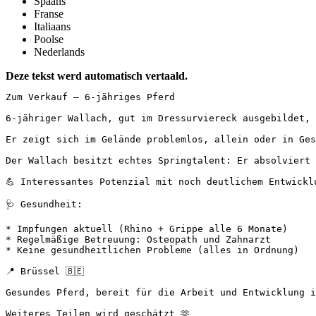
Spaans
Franse
Italiaans
Poolse
Nederlands
Deze tekst werd automatisch vertaald.
Zum Verkauf – 6-jähriges Pferd

6-jähriger Wallach, gut im Dressurviereck ausgebildet, 
Er zeigt sich im Gelände problemlos, allein oder in Gese
Der Wallach besitzt echtes Springtalent: Er absolviert 
💪 Interessantes Potenzial mit noch deutlichem Entwicklun
🩺 Gesundheit:

* Impfungen aktuell (Rhino + Grippe alle 6 Monate)

* Regelmäßige Betreuung: Osteopath und Zahnarzt

* Keine gesundheitlichen Probleme (alles in Ordnung)

📍 Brüssel 🇧🇪

Gesundes Pferd, bereit für die Arbeit und Entwicklung in 
Weiteres Teilen wird geschätzt 🫶