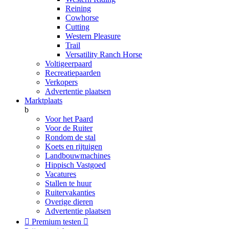
Reining
Cowhorse
Cutting
Western Pleasure
Trail
Versatility Ranch Horse
Voltigeerpaard
Recreatiepaarden
Verkopers
Advertentie plaatsen
Marktplaats
b
Voor het Paard
Voor de Ruiter
Rondom de stal
Koets en rijtuigen
Landbouwmachines
Hippisch Vastgoed
Vacatures
Stallen te huur
Ruitervakanties
Overige dieren
Advertentie plaatsen

Premium testen
