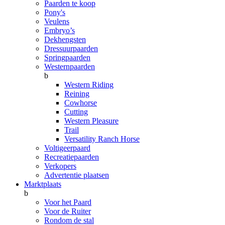
Paarden te koop
Pony's
Veulens
Embryo’s
Dekhengsten
Dressuurpaarden
Springpaarden
Westernpaarden
b
Western Riding
Reining
Cowhorse
Cutting
Western Pleasure
Trail
Versatility Ranch Horse
Voltigeerpaard
Recreatiepaarden
Verkopers
Advertentie plaatsen
Marktplaats
b
Voor het Paard
Voor de Ruiter
Rondom de stal