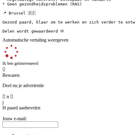
* Geen gezondheidsproblemen (RAS)

📍 Brussel 🇧🇪

Gezond paard, klaar om te werken en zich verder te ontwik
Delen wordt gewaardeerd 🫶
Automatische vertaling weergeven
Ik ben geïnteresseerd

Bewaren
Deel nu je advertentie

n

j
H
paard aanbevelen
Jouw e-mail: