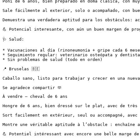
Poni de 6 años, bien preparado en doma clásica, con muy
Sale fácilmente al exterior, solo o acompañado, con buen 
Demuestra una verdadera aptitud para los obstáculos: ac
💪 Potencial interesante, con aún un buen margen de progr
🩺 Salud:

* Vacunaciones al día (rinoneumonía + gripe cada 6 meses
* Seguimiento regular: veterinario osteópata y dentista

* Sin problemas de salud (todo en orden)

📍 Bruselas 🇧🇪

Caballo sano, listo para trabajar y crecer en una nueva f
Se agradece compartir 🫶
À vendre – cheval de 6 ans

Hongre de 6 ans, bien dressé sur le plat, avec de très 
Sort facilement en extérieur, seul ou accompagné, avec un
Montre une véritable aptitude à l’obstacle : enchaîne a
💪 Potentiel intéressant avec encore une belle marge de p