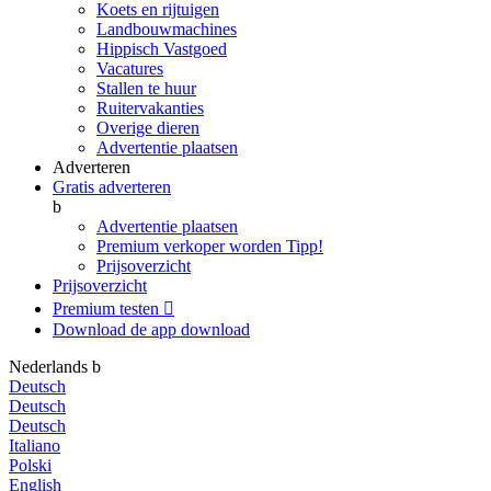
Koets en rijtuigen
Landbouwmachines
Hippisch Vastgoed
Vacatures
Stallen te huur
Ruitervakanties
Overige dieren
Advertentie plaatsen
Adverteren
Gratis adverteren
b
Advertentie plaatsen
Premium verkoper worden
Tipp!
Prijsoverzicht
Prijsoverzicht
Premium testen

Download de app
download
Nederlands
b
Deutsch
Deutsch
Deutsch
Italiano
Polski
English