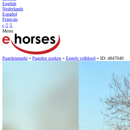
English
Nederlands
Español
Français
c


Menu
Paardenmarkt
»
Paarden zoeken
»
Engels volbloed
» ID: 4847040