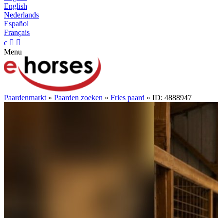
English
Nederlands
Español
Français
c


Menu
Paardenmarkt
»
Paarden zoeken
»
Fries paard
» ID: 4888947