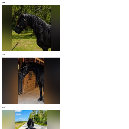
~
~
~