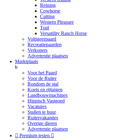
Reining
Cowhorse
Cutting
Western Pleasure
Trail
Versatility Ranch Horse
Voltigeerpaard
Recreatiepaarden
Verkopers
Advertentie plaatsen
Marktplaats
b
Voor het Paard
Voor de Ruiter
Rondom de stal
Koets en rijtuigen
Landbouwmachines
Hippisch Vastgoed
Vacatures
Stallen te huur
Ruitervakanties
Overige dieren
Advertentie plaatsen

Premium testen
