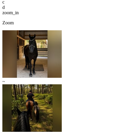
c
d
zoom_in
Zoom
~