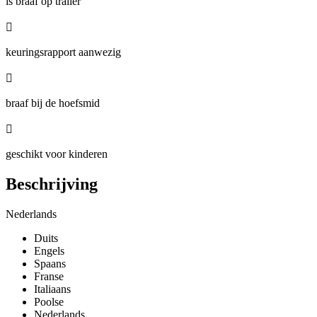
is braaf op trailer

keuringsrapport aanwezig

braaf bij de hoefsmid

geschikt voor kinderen
Beschrijving
Nederlands
Duits
Engels
Spaans
Franse
Italiaans
Poolse
Nederlands