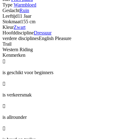
Type
Warmbloed
Geslacht
Ruin
Leeftijd
11 Jaar
Stokmaat
155 cm
Kleur
Zwart
Hoofddiscipline
Dressuur
verdere disciplines
English Pleasure
Trail
Western Riding
Kenmerken

is geschikt voor beginners

is verkeersmak

is allrounder
