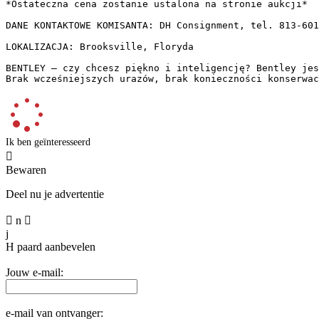
*Ostateczna cena zostanie ustalona na stronie aukcji*  

DANE KONTAKTOWE KOMISANTA: DH Consignment, tel. 813-601
LOKALIZACJA: Brooksville, Floryda  

BENTLEY – czy chcesz piękno i inteligencję? Bentley jes
Brak wcześniejszych urazów, brak konieczności konserwac
Ik ben geïnteresseerd

Bewaren
Deel nu je advertentie

n

j
H
paard aanbevelen
Jouw e-mail:
e-mail van ontvanger: