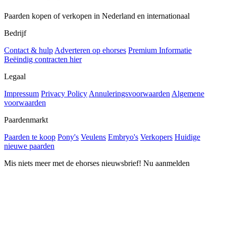
Paarden kopen of verkopen in Nederland en internationaal
Bedrijf
Contact & hulp
Adverteren op ehorses
Premium Informatie
Beëindig contracten hier
Legaal
Impressum
Privacy Policy
Annuleringsvoorwaarden
Algemene
voorwaarden
Paardenmarkt
Paarden te koop
Pony's
Veulens
Embryo's
Verkopers
Huidige
nieuwe paarden
Mis niets meer met de ehorses nieuwsbrief! Nu aanmelden