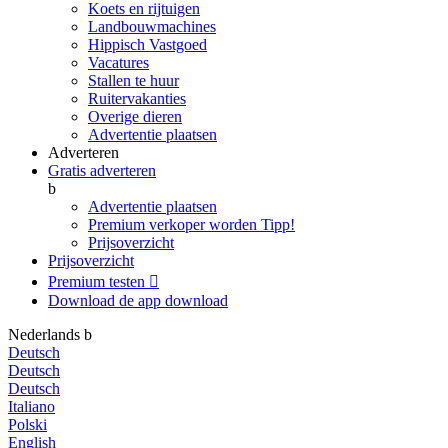
Koets en rijtuigen
Landbouwmachines
Hippisch Vastgoed
Vacatures
Stallen te huur
Ruitervakanties
Overige dieren
Advertentie plaatsen
Adverteren
Gratis adverteren
b
Advertentie plaatsen
Premium verkoper worden
Tipp!
Prijsoverzicht
Prijsoverzicht
Premium testen

Download de app
download
Nederlands
b
Deutsch
Deutsch
Deutsch
Italiano
Polski
English