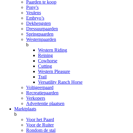
Paarden te koop
Pony's
Veulens
Embryo’s
Dekhengsten
Dressuurpaarden
Springpaarden
Westernpaarden
b
Western Riding
Reining
Cowhorse
Cutting
Western Pleasure
Trail
Versatility Ranch Horse
Voltigeerpaard
Recreatiepaarden
Verkopers
Advertentie plaatsen
Marktplaats
b
Voor het Paard
Voor de Ruiter
Rondom de stal