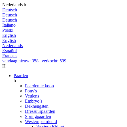
Nederlands
b
Deutsch
Deutsch
Deutsch
Italiano
Polski
English
English
Nederlands
Español
Français
vandaag nieuw: 358
|
verkocht: 599
H
Paarden
b
Paarden te koop
Pony's
Veulens
Embryo’s
Dekhengsten
Dressuurpaarden
Springpaarden
Westernpaarden
d
Western Riding