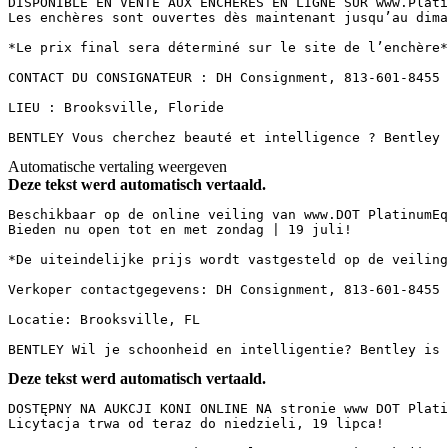
DISPONIBLE EN VENTE AUX ENCHÈRES EN LIGNE SUR www.Plati
Les enchères sont ouvertes dès maintenant jusqu’au dima
*Le prix final sera déterminé sur le site de l’enchère*
CONTACT DU CONSIGNATEUR : DH Consignment, 813-601-8455 
LIEU : Brooksville, Floride  

BENTLEY Vous cherchez beauté et intelligence ? Bentley 
Automatische vertaling weergeven
Deze tekst werd automatisch vertaald.
Beschikbaar op de online veiling van www.DOT PlatinumEq
Bieden nu open tot en met zondag | 19 juli!  

*De uiteindelijke prijs wordt vastgesteld op de veiling
Verkoper contactgegevens: DH Consignment, 813-601-8455 
Locatie: Brooksville, FL  

BENTLEY Wil je schoonheid en intelligentie? Bentley is 
Deze tekst werd automatisch vertaald.
DOSTĘPNY NA AUKCJI KONI ONLINE NA stronie www DOT Plati
Licytacja trwa od teraz do niedzieli, 19 lipca!  
