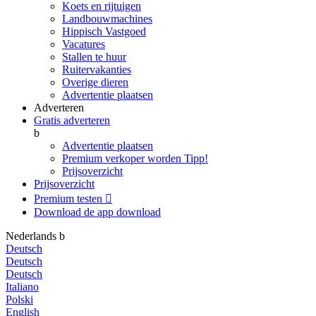
Koets en rijtuigen
Landbouwmachines
Hippisch Vastgoed
Vacatures
Stallen te huur
Ruitervakanties
Overige dieren
Advertentie plaatsen
Adverteren
Gratis adverteren
b
Advertentie plaatsen
Premium verkoper worden
Tipp!
Prijsoverzicht
Prijsoverzicht
Premium testen

Download de app
download
Nederlands
b
Deutsch
Deutsch
Deutsch
Italiano
Polski
English