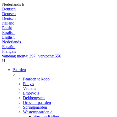
Nederlands
b
Deutsch
Deutsch
Deutsch
Italiano
Polski
English
English
Nederlands
Español
Français
vandaag nieuw: 397
|
verkocht: 556
H
Paarden
b
Paarden te koop
Pony's
Veulens
Embryo’s
Dekhengsten
Dressuurpaarden
Springpaarden
Westernpaarden
d
Western Riding