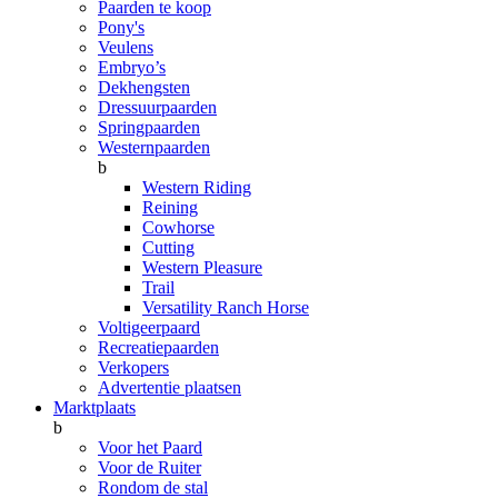
Paarden te koop
Pony's
Veulens
Embryo’s
Dekhengsten
Dressuurpaarden
Springpaarden
Westernpaarden
b
Western Riding
Reining
Cowhorse
Cutting
Western Pleasure
Trail
Versatility Ranch Horse
Voltigeerpaard
Recreatiepaarden
Verkopers
Advertentie plaatsen
Marktplaats
b
Voor het Paard
Voor de Ruiter
Rondom de stal