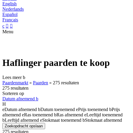
English
Nederlands
Español
Français
c


Menu
Haflinger paarden te koop
Lees meer
b
Paardenmarkt
»
Paarden
»
275 resultaten
275 resultaten
Sorteren op
Datum afnemend
b
H
e
Datum afnemend
b
Datum toenemend
e
Prijs toenemend
b
Prijs
afnemend
e
Ras toenemend
b
Ras afnemend
e
Leeftijd toenemend
b
Leeftijd afnemend
e
Stokmaat toenemend
b
Stokmaat afnemend
Zoekopdracht opslaan
275 resultaten