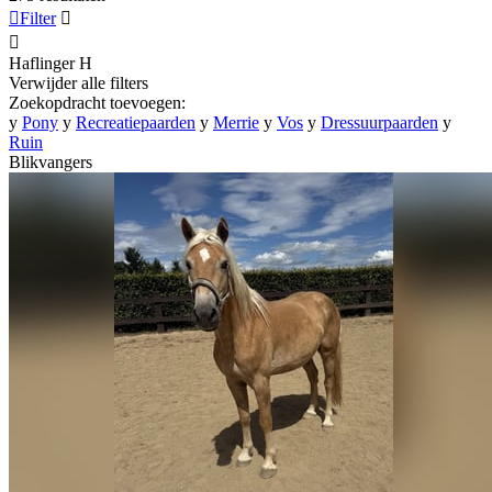

Filter


Haflinger
H
Verwijder alle filters
Zoekopdracht toevoegen:
y
Pony
y
Recreatiepaarden
y
Merrie
y
Vos
y
Dressuurpaarden
y
Ruin
Blikvangers