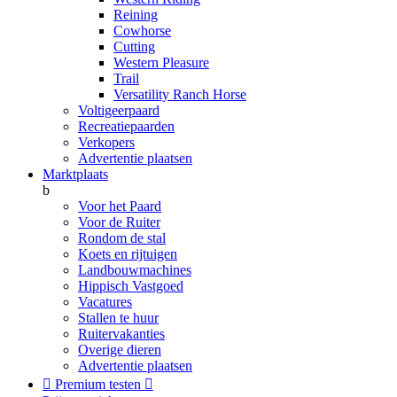
Reining
Cowhorse
Cutting
Western Pleasure
Trail
Versatility Ranch Horse
Voltigeerpaard
Recreatiepaarden
Verkopers
Advertentie plaatsen
Marktplaats
b
Voor het Paard
Voor de Ruiter
Rondom de stal
Koets en rijtuigen
Landbouwmachines
Hippisch Vastgoed
Vacatures
Stallen te huur
Ruitervakanties
Overige dieren
Advertentie plaatsen

Premium testen
