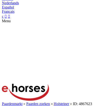
Nederlands
Español
Français
c


Menu
Paardenmarkt
»
Paarden zoeken
»
Holsteiner
» ID: 4867623