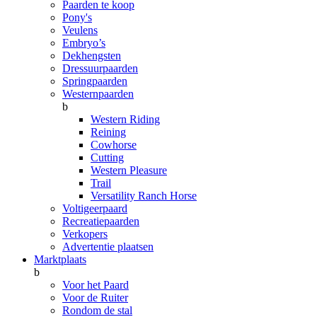
Paarden te koop
Pony's
Veulens
Embryo’s
Dekhengsten
Dressuurpaarden
Springpaarden
Westernpaarden
b
Western Riding
Reining
Cowhorse
Cutting
Western Pleasure
Trail
Versatility Ranch Horse
Voltigeerpaard
Recreatiepaarden
Verkopers
Advertentie plaatsen
Marktplaats
b
Voor het Paard
Voor de Ruiter
Rondom de stal