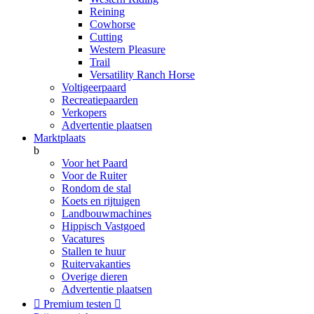
Reining
Cowhorse
Cutting
Western Pleasure
Trail
Versatility Ranch Horse
Voltigeerpaard
Recreatiepaarden
Verkopers
Advertentie plaatsen
Marktplaats
b
Voor het Paard
Voor de Ruiter
Rondom de stal
Koets en rijtuigen
Landbouwmachines
Hippisch Vastgoed
Vacatures
Stallen te huur
Ruitervakanties
Overige dieren
Advertentie plaatsen

Premium testen
