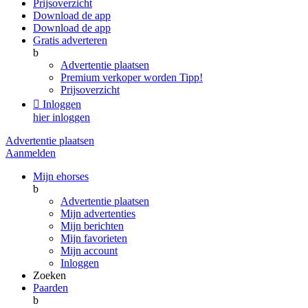
Prijsoverzicht
Download de app
Download de app
Gratis adverteren
b
Advertentie plaatsen
Premium verkoper worden
Tipp!
Prijsoverzicht

Inloggen
hier inloggen
Advertentie plaatsen
Aanmelden
Mijn ehorses
b
Advertentie plaatsen
Mijn advertenties
Mijn berichten
Mijn favorieten
Mijn account
Inloggen
Zoeken
Paarden
b