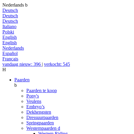
Nederlands
b
Deutsch
Deutsch
Deutsch
Italiano
Polski
English
English
Nederlands
Español
Français
vandaag nieuw: 396
|
verkocht: 545
H
Paarden
b
Paarden te koop
Pony's
Veulens
Embryo’s
Dekhengsten
Dressuurpaarden
Springpaarden
Westernpaarden
d
Western Riding