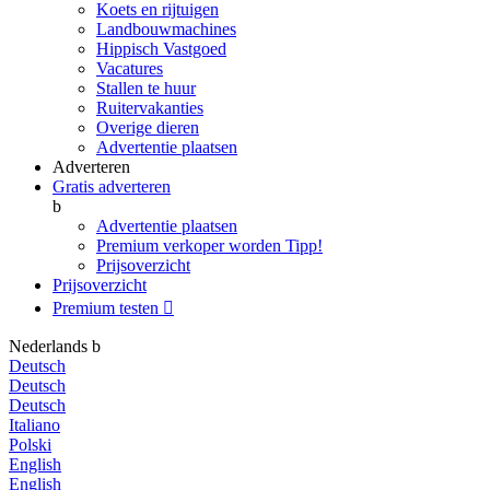
Koets en rijtuigen
Landbouwmachines
Hippisch Vastgoed
Vacatures
Stallen te huur
Ruitervakanties
Overige dieren
Advertentie plaatsen
Adverteren
Gratis adverteren
b
Advertentie plaatsen
Premium verkoper worden
Tipp!
Prijsoverzicht
Prijsoverzicht
Premium testen

Nederlands
b
Deutsch
Deutsch
Deutsch
Italiano
Polski
English
English