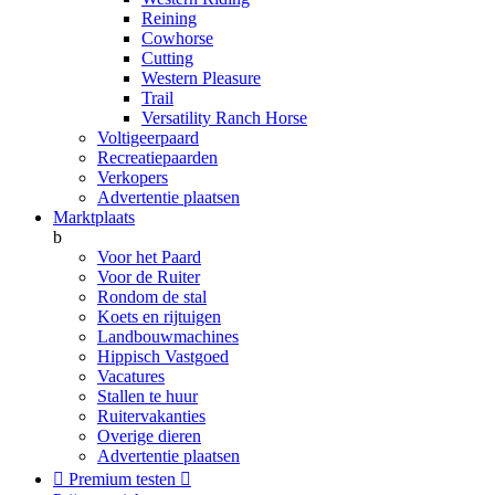
Reining
Cowhorse
Cutting
Western Pleasure
Trail
Versatility Ranch Horse
Voltigeerpaard
Recreatiepaarden
Verkopers
Advertentie plaatsen
Marktplaats
b
Voor het Paard
Voor de Ruiter
Rondom de stal
Koets en rijtuigen
Landbouwmachines
Hippisch Vastgoed
Vacatures
Stallen te huur
Ruitervakanties
Overige dieren
Advertentie plaatsen

Premium testen
