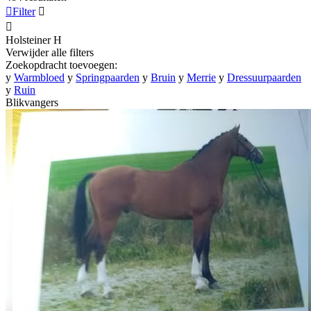

Filter


Holsteiner
H
Verwijder alle filters
Zoekopdracht toevoegen:
y
Warmbloed
y
Springpaarden
y
Bruin
y
Merrie
y
Dressuurpaarden
y
Ruin
Blikvangers