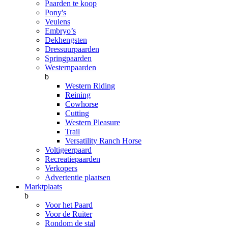
Paarden te koop
Pony's
Veulens
Embryo’s
Dekhengsten
Dressuurpaarden
Springpaarden
Westernpaarden
b
Western Riding
Reining
Cowhorse
Cutting
Western Pleasure
Trail
Versatility Ranch Horse
Voltigeerpaard
Recreatiepaarden
Verkopers
Advertentie plaatsen
Marktplaats
b
Voor het Paard
Voor de Ruiter
Rondom de stal