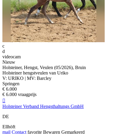
c
d
videocam
Nieuw
Holsteiner, Hengst, Veulen (05/2026), Bruin
Holsteiner hengstveulen van Uriko
V: URIKO | MV: Barcley
Springen
€ 6.000
€ 6.000 vraagprijs

Holsteiner Verband Hengsthaltungs GmbH
DE
Ellhöft
mail
Contact
favorite
Bewaren
Gemarkeerd