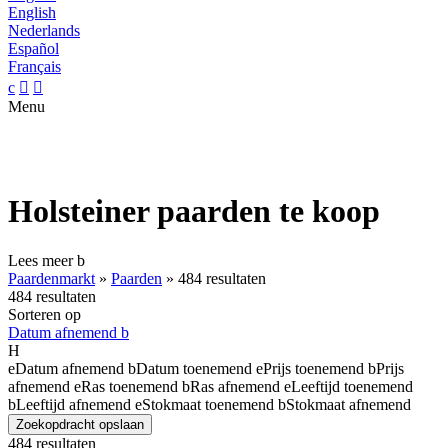
English
Nederlands
Español
Français
c


Menu
Holsteiner paarden te koop
Lees meer
b
Paardenmarkt
»
Paarden
»
484 resultaten
484 resultaten
Sorteren op
Datum afnemend
b
H
e
Datum afnemend
b
Datum toenemend
e
Prijs toenemend
b
Prijs
afnemend
e
Ras toenemend
b
Ras afnemend
e
Leeftijd toenemend
b
Leeftijd afnemend
e
Stokmaat toenemend
b
Stokmaat afnemend
Zoekopdracht opslaan
484 resultaten