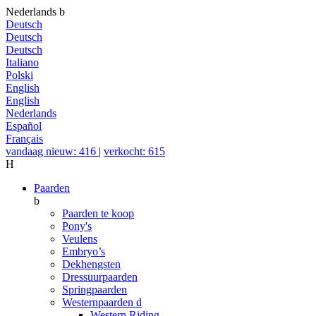
Nederlands
b
Deutsch
Deutsch
Deutsch
Italiano
Polski
English
English
Nederlands
Español
Français
vandaag nieuw: 416
|
verkocht: 615
H
Paarden
b
Paarden te koop
Pony's
Veulens
Embryo’s
Dekhengsten
Dressuurpaarden
Springpaarden
Westernpaarden
d
Western Riding