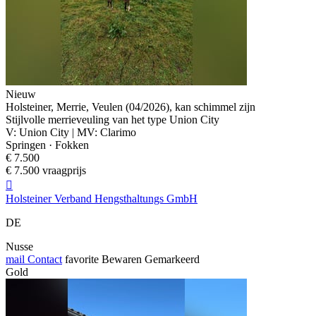
Nieuw
Holsteiner, Merrie, Veulen (04/2026), kan schimmel zijn
Stijlvolle merrieveuling van het type Union City
V: Union City | MV: Clarimo
Springen · Fokken
€ 7.500
€ 7.500 vraagprijs

Holsteiner Verband Hengsthaltungs GmbH
DE
Nusse
mail
Contact
favorite
Bewaren
Gemarkeerd
Gold