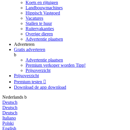
Koets en rijtuigen
Landbouwmachines
Hippisch Vastgoed
Vacatures
Stallen te huur
Ruitervakanties
Overige dieren
Advertentie plaatsen
Adverteren
Gratis adverteren
b
Advertentie plaatsen
Premium verkoper worden
Tipp!
Prijsoverzicht
Prijsoverzicht
Premium testen

Download de app
download
Nederlands
b
Deutsch
Deutsch
Deutsch
Italiano
Polski
English