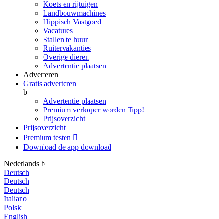
Koets en rijtuigen
Landbouwmachines
Hippisch Vastgoed
Vacatures
Stallen te huur
Ruitervakanties
Overige dieren
Advertentie plaatsen
Adverteren
Gratis adverteren
b
Advertentie plaatsen
Premium verkoper worden
Tipp!
Prijsoverzicht
Prijsoverzicht
Premium testen

Download de app
download
Nederlands
b
Deutsch
Deutsch
Deutsch
Italiano
Polski
English