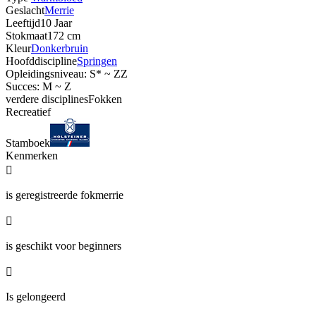
Geslacht
Merrie
Leeftijd
10 Jaar
Stokmaat
172 cm
Kleur
Donkerbruin
Hoofddiscipline
Springen
Opleidingsniveau: S* ~ ZZ
Succes: M ~ Z
verdere disciplines
Fokken
Recreatief
Stamboek
Kenmerken

is geregistreerde fokmerrie

is geschikt voor beginners

Is gelongeerd