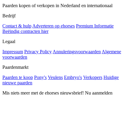
Paarden kopen of verkopen in Nederland en internationaal
Bedrijf
Contact & hulp
Adverteren op ehorses
Premium Informatie
Beëindig contracten hier
Legaal
Impressum
Privacy Policy
Annuleringsvoorwaarden
Algemene
voorwaarden
Paardenmarkt
Paarden te koop
Pony's
Veulens
Embryo's
Verkopers
Huidige
nieuwe paarden
Mis niets meer met de ehorses nieuwsbrief! Nu aanmelden