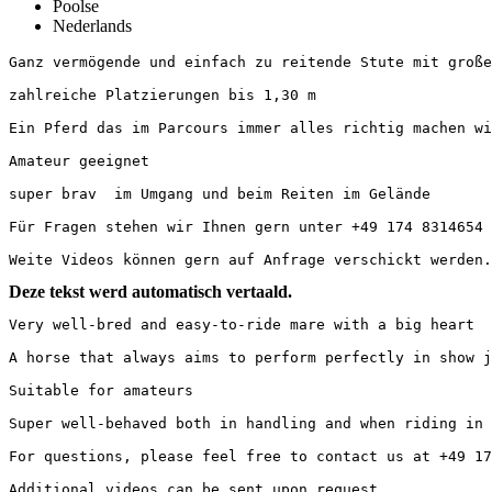
Poolse
Nederlands
Ganz vermögende und einfach zu reitende Stute mit großem 
zahlreiche Platzierungen bis 1,30 m

Ein Pferd das im Parcours immer alles richtig machen will
Amateur geeignet 

super brav  im Umgang und beim Reiten im Gelände 

Für Fragen stehen wir Ihnen gern unter +49 174 8314654 o
Weite Videos können gern auf Anfrage verschickt werden.
Deze tekst werd automatisch vertaald.
Very well-bred and easy-to-ride mare with a big heart

A horse that always aims to perform perfectly in show jum
Suitable for amateurs

Super well-behaved both in handling and when riding in th
For questions, please feel free to contact us at +49 174
Additional videos can be sent upon request.