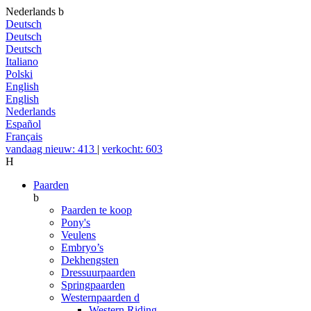
Nederlands
b
Deutsch
Deutsch
Deutsch
Italiano
Polski
English
English
Nederlands
Español
Français
vandaag nieuw: 413
|
verkocht: 603
H
Paarden
b
Paarden te koop
Pony's
Veulens
Embryo’s
Dekhengsten
Dressuurpaarden
Springpaarden
Westernpaarden
d
Western Riding