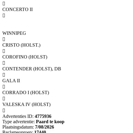

CONCERTO II

WINNIPEG

CRISTO (HOLST.)

COROFINO (HOLST)

CONTENDER (HOLST), DB

GALA II

CORRADO I (HOLST)

VALESKA IV (HOLST)

Advertenties ID:
4775936
Type advertentie:
Paard te koop
Plaatsingsdatum:
7/08/2026
Reclameoproep:
17440