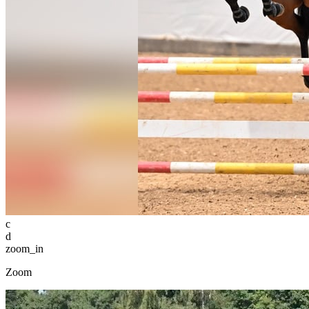
c
d
zoom_in
Zoom