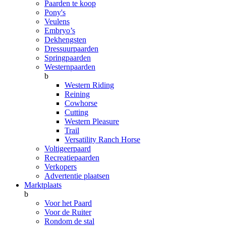
Paarden te koop
Pony's
Veulens
Embryo’s
Dekhengsten
Dressuurpaarden
Springpaarden
Westernpaarden
b
Western Riding
Reining
Cowhorse
Cutting
Western Pleasure
Trail
Versatility Ranch Horse
Voltigeerpaard
Recreatiepaarden
Verkopers
Advertentie plaatsen
Marktplaats
b
Voor het Paard
Voor de Ruiter
Rondom de stal