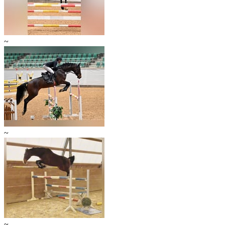
~
~
~