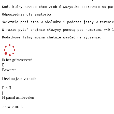
Koń, który zawsze chce zrobić wszystko poprawnie na parku
Odpowiednia dla amatorów

świetnie posłuszna w obsłudze i podczas jazdy w terenie

W razie pytań chętnie służymy pomocą pod numerami +49 17
Dodatkowe filmy można chętnie wysłać na życzenie.
Ik ben geïnteresseerd

Bewaren
Deel nu je advertentie

n

j
H
paard aanbevelen
Jouw e-mail: