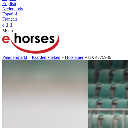
English
Nederlands
Español
Français
c


Menu
Paardenmarkt
»
Paarden zoeken
»
Holsteiner
» ID: 4775936