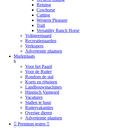
Reining
Cowhorse
Cutting
Western Pleasure
Trail
Versatility Ranch Horse
Voltigeerpaard
Recreatiepaarden
Verkopers
Advertentie plaatsen
Marktplaats
b
Voor het Paard
Voor de Ruiter
Rondom de stal
Koets en rijtuigen
Landbouwmachines
Hippisch Vastgoed
Vacatures
Stallen te huur
Ruitervakanties
Overige dieren
Advertentie plaatsen

Premium testen
