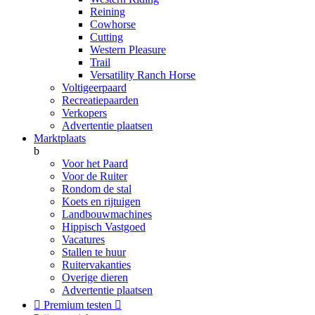
Reining
Cowhorse
Cutting
Western Pleasure
Trail
Versatility Ranch Horse
Voltigeerpaard
Recreatiepaarden
Verkopers
Advertentie plaatsen
Marktplaats
b
Voor het Paard
Voor de Ruiter
Rondom de stal
Koets en rijtuigen
Landbouwmachines
Hippisch Vastgoed
Vacatures
Stallen te huur
Ruitervakanties
Overige dieren
Advertentie plaatsen

Premium testen
