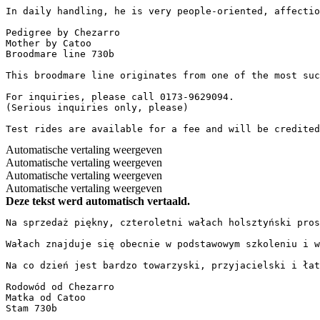
In daily handling, he is very people-oriented, affectio
Pedigree by Chezarro

Mother by Catoo

Broodmare line 730b

This broodmare line originates from one of the most suc
For inquiries, please call 0173-9629094.

(Serious inquiries only, please)

Test rides are available for a fee and will be credited
Automatische vertaling weergeven
Automatische vertaling weergeven
Automatische vertaling weergeven
Automatische vertaling weergeven
Deze tekst werd automatisch vertaald.
Na sprzedaż piękny, czteroletni wałach holsztyński pros
Wałach znajduje się obecnie w podstawowym szkoleniu i w
Na co dzień jest bardzo towarzyski, przyjacielski i łat
Rodowód od Chezarro

Matka od Catoo

Stam 730b
