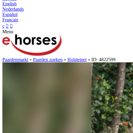
English
Nederlands
Español
Français
c


Menu
Paardenmarkt
»
Paarden zoeken
»
Holsteiner
» ID: 4822599