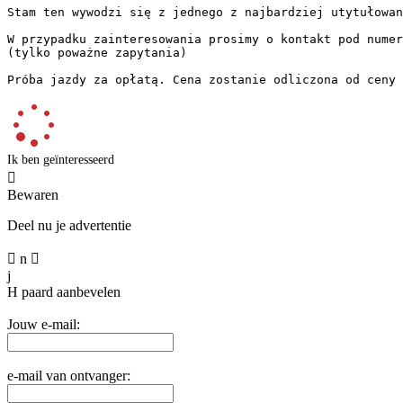
Stam ten wywodzi się z jednego z najbardziej utytułowan
W przypadku zainteresowania prosimy o kontakt pod numere
(tylko poważne zapytania)

Próba jazdy za opłatą. Cena zostanie odliczona od ceny 
Ik ben geïnteresseerd

Bewaren
Deel nu je advertentie

n

j
H
paard aanbevelen
Jouw e-mail:
e-mail van ontvanger: