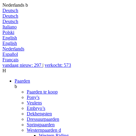
Nederlands
b
Deutsch
Deutsch
Deutsch
Italiano
Polski
English
English
Nederlands
Español
Français
vandaag nieuw: 297
|
verkocht: 573
H
Paarden
b
Paarden te koop
Pony's
Veulens
Embryo’s
Dekhengsten
Dressuurpaarden
Springpaarden
Westernpaarden
d
Western Riding