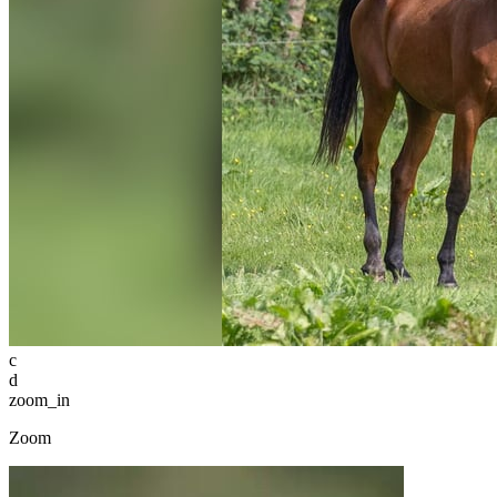
c
d
zoom_in
Zoom