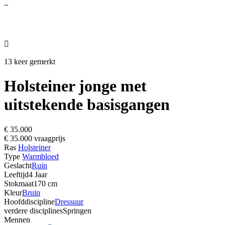
~

13 keer gemerkt
Holsteiner jonge met
uitstekende basisgangen
€ 35.000
€ 35.000 vraagprijs
Ras
Holsteiner
Type
Warmbloed
Geslacht
Ruin
Leeftijd
4 Jaar
Stokmaat
170 cm
Kleur
Bruin
Hoofddiscipline
Dressuur
verdere disciplines
Springen
Mennen