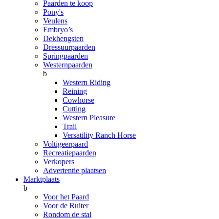
Paarden te koop
Pony's
Veulens
Embryo’s
Dekhengsten
Dressuurpaarden
Springpaarden
Westernpaarden
b
Western Riding
Reining
Cowhorse
Cutting
Western Pleasure
Trail
Versatility Ranch Horse
Voltigeerpaard
Recreatiepaarden
Verkopers
Advertentie plaatsen
Marktplaats
b
Voor het Paard
Voor de Ruiter
Rondom de stal