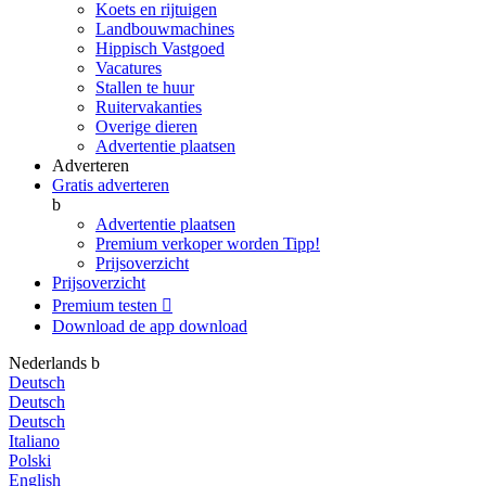
Koets en rijtuigen
Landbouwmachines
Hippisch Vastgoed
Vacatures
Stallen te huur
Ruitervakanties
Overige dieren
Advertentie plaatsen
Adverteren
Gratis adverteren
b
Advertentie plaatsen
Premium verkoper worden
Tipp!
Prijsoverzicht
Prijsoverzicht
Premium testen

Download de app
download
Nederlands
b
Deutsch
Deutsch
Deutsch
Italiano
Polski
English