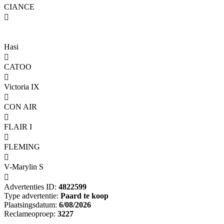
CIANCE

Hasi

CATOO

Victoria IX

CON AIR

FLAIR I

FLEMING

V-Marylin S

Advertenties ID:
4822599
Type advertentie:
Paard te koop
Plaatsingsdatum:
6/08/2026
Reclameoproep:
3227