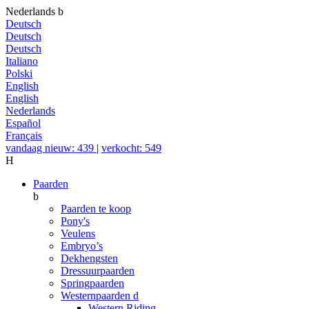
Nederlands
b
Deutsch
Deutsch
Deutsch
Italiano
Polski
English
English
Nederlands
Español
Français
vandaag nieuw: 439
|
verkocht: 549
H
Paarden
b
Paarden te koop
Pony's
Veulens
Embryo’s
Dekhengsten
Dressuurpaarden
Springpaarden
Westernpaarden
d
Western Riding