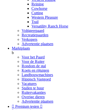
Reining
Cowhorse
Cutting
Western Pleasure
Trail
Versatility Ranch Horse
Voltigeerpaard
Recreatiepaarden
Verkopers
Advertentie plaatsen
Marktplaats
b
Voor het Paard
Voor de Ruiter
Rondom de stal
Koets en rijtuigen
Landbouwmachines
Hippisch Vastgoed
Vacatures
Stallen te huur
Ruitervakanties
Overige dieren
Advertentie plaatsen

Premium testen
