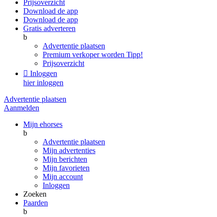
Prijsoverzicht
Download de app
Download de app
Gratis adverteren
b
Advertentie plaatsen
Premium verkoper worden
Tipp!
Prijsoverzicht

Inloggen
hier inloggen
Advertentie plaatsen
Aanmelden
Mijn ehorses
b
Advertentie plaatsen
Mijn advertenties
Mijn berichten
Mijn favorieten
Mijn account
Inloggen
Zoeken
Paarden
b