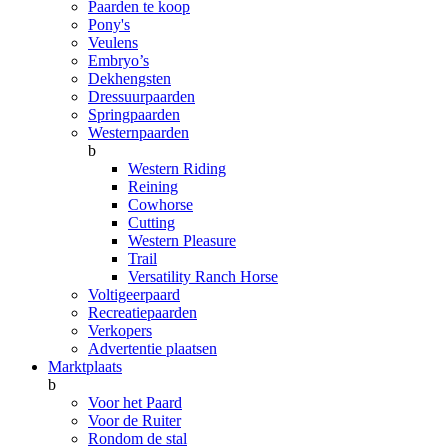
Paarden te koop
Pony's
Veulens
Embryo’s
Dekhengsten
Dressuurpaarden
Springpaarden
Westernpaarden
b
Western Riding
Reining
Cowhorse
Cutting
Western Pleasure
Trail
Versatility Ranch Horse
Voltigeerpaard
Recreatiepaarden
Verkopers
Advertentie plaatsen
Marktplaats
b
Voor het Paard
Voor de Ruiter
Rondom de stal