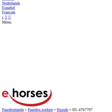
Nederlands
Español
Français
c


Menu
Paardenmarkt
»
Paarden zoeken
»
Huzule
» ID: 4767797