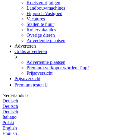
Koets en rijtuigen
Landbouwmachines
Hippisch Vastgoed
Vacatures
Stallen te huur
Ruitervakanties
Overige dieren
Advertentie plaatsen
Adverteren
Gratis adverteren
b
Advertentie plaatsen
Premium verkoper worden
Tipp!
Prijsoverzicht
Prijsoverzicht
Premium testen

Nederlands
b
Deutsch
Deutsch
Deutsch
Italiano
Polski
English
English