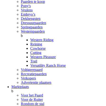
Paarden te koop
Pony's
Veulens
Embryo’s
Dekhengsten
Dressuurpaarden
Springpaarden
Westernpaarden
b
Western Riding
Reining
Cowhorse
Cutting
Western Pleasure
Trail
Versatility Ranch Horse
Voltigeerpaard
Recreatiepaarden
Verkopers
Advertentie plaatsen
Marktplaats
b
Voor het Paard
Voor de Ruiter
Rondom de stal