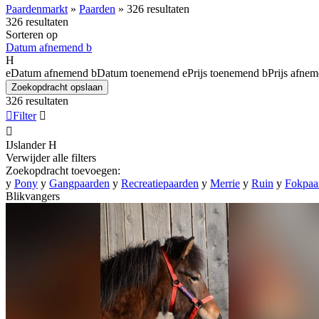
Paardenmarkt
»
Paarden
»
326 resultaten
326 resultaten
Sorteren op
Datum afnemend
b
H
e
Datum afnemend
b
Datum toenemend
e
Prijs toenemend
b
Prijs afne
Zoekopdracht opslaan
326 resultaten

Filter


IJslander
H
Verwijder alle filters
Zoekopdracht toevoegen:
y
Pony
y
Gangpaarden
y
Recreatiepaarden
y
Merrie
y
Ruin
y
Fokpaa
Blikvangers