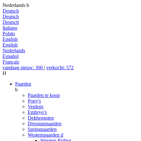
Nederlands
b
Deutsch
Deutsch
Deutsch
Italiano
Polski
English
English
Nederlands
Español
Français
vandaag nieuw: 300
|
verkocht: 572
H
Paarden
b
Paarden te koop
Pony's
Veulens
Embryo’s
Dekhengsten
Dressuurpaarden
Springpaarden
Westernpaarden
d
Western Riding