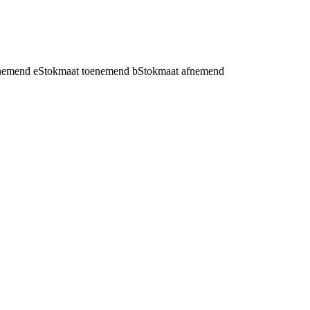
fnemend
e
Stokmaat toenemend
b
Stokmaat afnemend