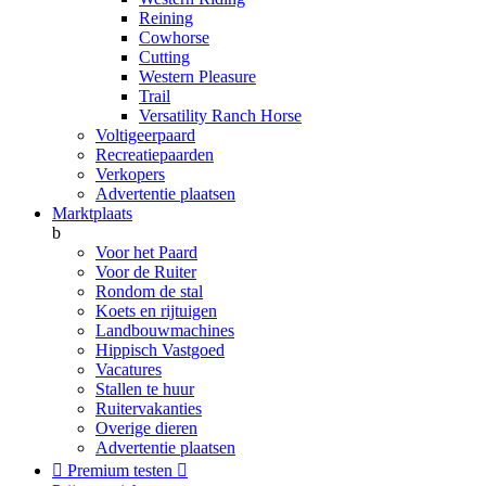
Reining
Cowhorse
Cutting
Western Pleasure
Trail
Versatility Ranch Horse
Voltigeerpaard
Recreatiepaarden
Verkopers
Advertentie plaatsen
Marktplaats
b
Voor het Paard
Voor de Ruiter
Rondom de stal
Koets en rijtuigen
Landbouwmachines
Hippisch Vastgoed
Vacatures
Stallen te huur
Ruitervakanties
Overige dieren
Advertentie plaatsen

Premium testen
