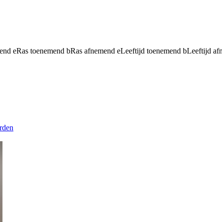
mend
e
Ras toenemend
b
Ras afnemend
e
Leeftijd toenemend
b
Leeftijd a
rden