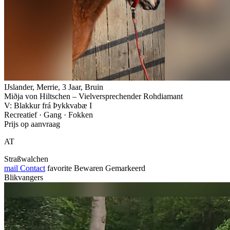
IJslander, Merrie, 3 Jaar, Bruin
Miðja von Hiltschen – Vielversprechender Rohdiamant
V: Blakkur frá Þykkvabæ I
Recreatief · Gang · Fokken
Prijs op aanvraag
AT
Straßwalchen
mail
Contact
favorite
Bewaren
Gemarkeerd
Blikvangers