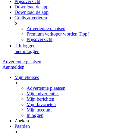
Prijsoverzicht
Download de app
Download de app
Gratis adverteren
b
Advertentie plaatsen
Premium verkoper worden
Tipp!
Prijsoverzicht

Inloggen
hier inloggen
Advertentie plaatsen
Aanmelden
Mijn ehorses
b
Advertentie plaatsen
Mijn advertenties
Mijn berichten
Mijn favorieten
Mijn account
Inloggen
Zoeken
Paarden
b