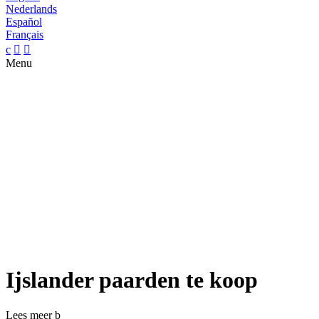
Nederlands
Español
Français
c


Menu
Ijslander paarden te koop
Lees meer
b