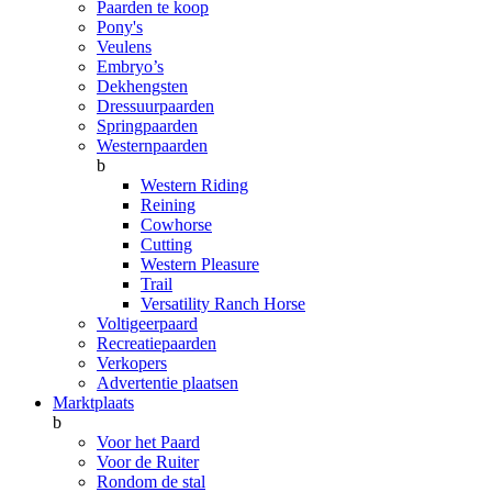
Paarden te koop
Pony's
Veulens
Embryo’s
Dekhengsten
Dressuurpaarden
Springpaarden
Westernpaarden
b
Western Riding
Reining
Cowhorse
Cutting
Western Pleasure
Trail
Versatility Ranch Horse
Voltigeerpaard
Recreatiepaarden
Verkopers
Advertentie plaatsen
Marktplaats
b
Voor het Paard
Voor de Ruiter
Rondom de stal