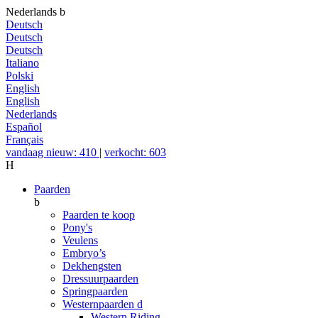
Nederlands
b
Deutsch
Deutsch
Deutsch
Italiano
Polski
English
English
Nederlands
Español
Français
vandaag nieuw: 410
|
verkocht: 603
H
Paarden
b
Paarden te koop
Pony's
Veulens
Embryo’s
Dekhengsten
Dressuurpaarden
Springpaarden
Westernpaarden
d
Western Riding