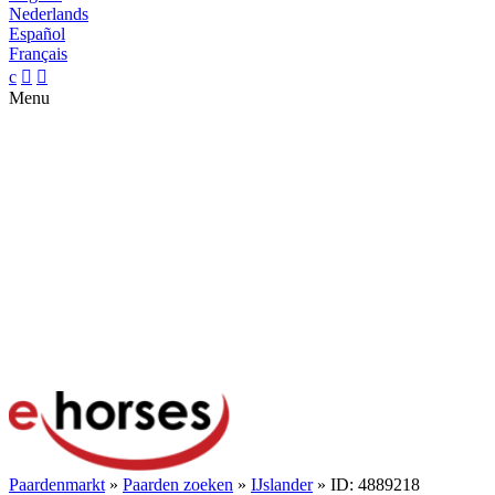
Nederlands
Español
Français
c


Menu
Paardenmarkt
»
Paarden zoeken
»
IJslander
» ID: 4889218