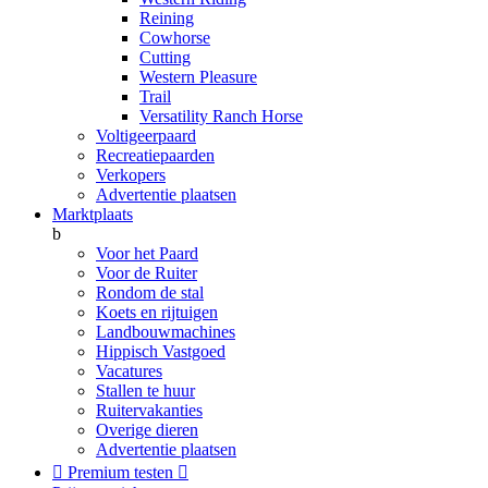
Reining
Cowhorse
Cutting
Western Pleasure
Trail
Versatility Ranch Horse
Voltigeerpaard
Recreatiepaarden
Verkopers
Advertentie plaatsen
Marktplaats
b
Voor het Paard
Voor de Ruiter
Rondom de stal
Koets en rijtuigen
Landbouwmachines
Hippisch Vastgoed
Vacatures
Stallen te huur
Ruitervakanties
Overige dieren
Advertentie plaatsen

Premium testen
