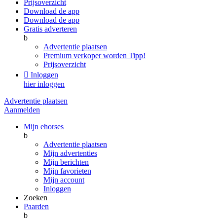
Prijsoverzicht
Download de app
Download de app
Gratis adverteren
b
Advertentie plaatsen
Premium verkoper worden
Tipp!
Prijsoverzicht

Inloggen
hier inloggen
Advertentie plaatsen
Aanmelden
Mijn ehorses
b
Advertentie plaatsen
Mijn advertenties
Mijn berichten
Mijn favorieten
Mijn account
Inloggen
Zoeken
Paarden
b