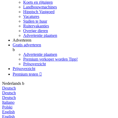
Koets en rijtuigen
Landbouwmachines
Hippisch Vastgoed
Vacatures
Stallen te huur
Ruitervakanties
Overige dieren
Advertentie plaatsen
Adverteren
Gratis adverteren
b
Advertentie plaatsen
Premium verkoper worden
Tipp!
Prijsoverzicht
Prijsoverzicht
Premium testen

Nederlands
b
Deutsch
Deutsch
Deutsch
Italiano
Polski
English
English