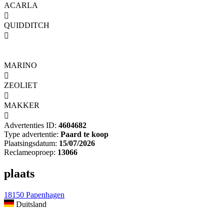
ACARLA

QUIDDITCH

MARINO

ZEOLIET

MAKKER

Advertenties ID:
4604682
Type advertentie:
Paard te koop
Plaatsingsdatum:
15/07/2026
Reclameoproep:
13066
plaats
18150 Papenhagen
Duitsland