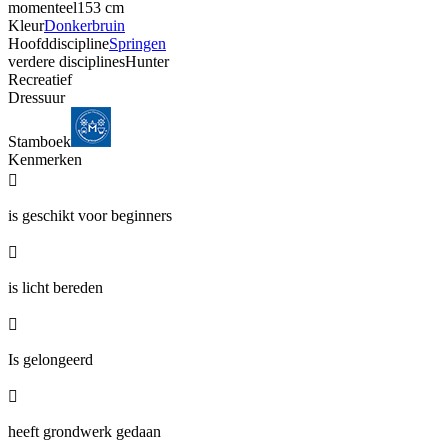
momenteel
153 cm
Kleur
Donkerbruin
Hoofddiscipline
Springen
verdere disciplines
Hunter
Recreatief
Dressuur
Stamboek
Kenmerken

is geschikt voor beginners

is licht bereden

Is gelongeerd

heeft grondwerk gedaan