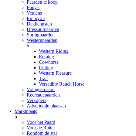
Paarden te koop
Pony's
Veulens
Embryo’s
Dekhengsten
Dressuurpaarden
Springpaarden
Westernpaarden
b
Western Riding
Reining
Cowhorse
Cutting
Western Pleasure
Trail
Versatility Ranch Horse
Voltigeerpaard
Recreatiepaarden
Verkopers
Advertentie plaatsen
Marktplaats
b
Voor het Paard
Voor de Ruiter
Rondom de stal