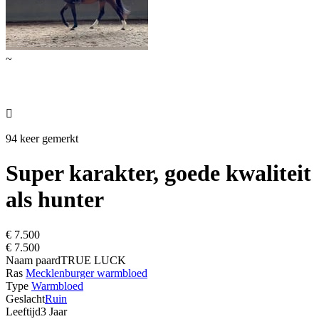
~

94 keer gemerkt
Super karakter, goede kwaliteit
als hunter
€ 7.500
€ 7.500
Naam paard
TRUE LUCK
Ras
Mecklenburger warmbloed
Type
Warmbloed
Geslacht
Ruin
Leeftijd
3 Jaar