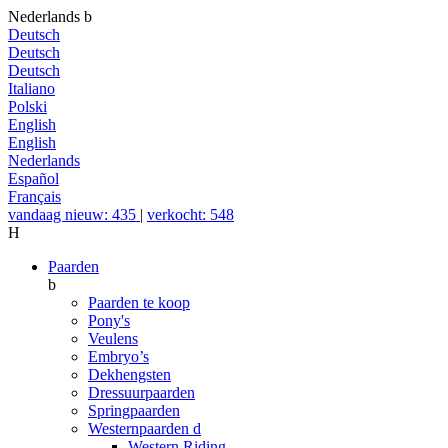
Nederlands
b
Deutsch
Deutsch
Deutsch
Italiano
Polski
English
English
Nederlands
Español
Français
vandaag nieuw: 435
|
verkocht: 548
H
Paarden
b
Paarden te koop
Pony's
Veulens
Embryo’s
Dekhengsten
Dressuurpaarden
Springpaarden
Westernpaarden
d
Western Riding