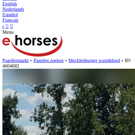
English
Nederlands
Español
Français
c


Menu
Paardenmarkt
»
Paarden zoeken
»
Mecklenburger warmbloed
» ID:
4604682