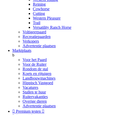
Reining
Cowhorse
Cutting
Western Pleasure
Trail
Versatility Ranch Horse
Voltigeerpaard
Recreatiepaarden
Verkopers
Advertentie plaatsen
Marktplaats
b
Voor het Paard
Voor de Ruiter
Rondom de stal
Koets en rijtuigen
Landbouwmachines
Hippisch Vastgoed
Vacatures
Stallen te huur
Ruitervakanties
Overige dieren
Advertentie plaatsen

Premium testen
