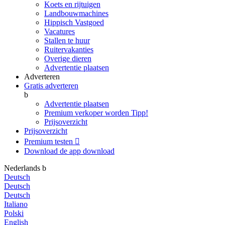
Koets en rijtuigen
Landbouwmachines
Hippisch Vastgoed
Vacatures
Stallen te huur
Ruitervakanties
Overige dieren
Advertentie plaatsen
Adverteren
Gratis adverteren
b
Advertentie plaatsen
Premium verkoper worden
Tipp!
Prijsoverzicht
Prijsoverzicht
Premium testen

Download de app
download
Nederlands
b
Deutsch
Deutsch
Deutsch
Italiano
Polski
English