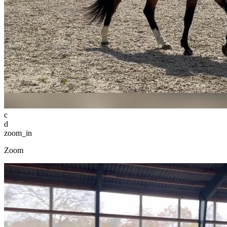
c
d
zoom_in
Zoom